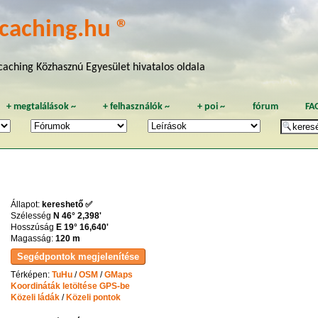
caching.hu ®
aching Közhasznú Egyesület hivatalos oldala
+
megtalálások
~
+
felhasználók
~
+
poi
~
fórum
FA
Állapot:
kereshető ✅
Szélesség
N 46° 2,398'
Hosszúság
E 19° 16,640'
Magasság:
120 m
Térképen:
TuHu
/
OSM
/
GMaps
Koordináták letöltése GPS-be
Közeli ládák
/
Közeli pontok