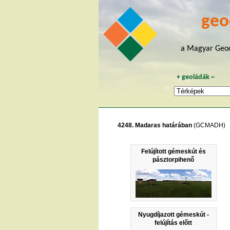
geo
a Magyar Geoc
+
geoládák
~
4248. Madaras határában
(GCMADH)
Felújított gémeskút és
pásztorpihenő
Nyugdíjazott gémeskút -
felújítás előtt