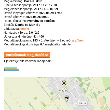
Megye/ország:
Bács-Kiskun
Elhelyezés időpontja:
2017.03.26 12:30
Megjelenés időpontja:
2017.03.30 06:59
Utolsó lényeges változás:
2020.05.29 17:56
Utolsó változás:
2024.05.26 09:30
Rejtés típusa:
Hagyományos geoláda
Elrejtők:
Denho és MaNiBo
Ládagazda:
denho
Nehézség / Terep:
2.0 / 2.0
Úthossz a kiindulóponttól:
400
m
Megtalálások száma:
193
+ 1 sikertelen
+ 3 egyéb
,
grafikon
Megtalálások gyakorisága:
0.4
megtalálás hetente
1
játékos jelölte kedvenc ládájának
K
R
W