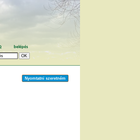
Q
belépés
Nyomtatni szeretném