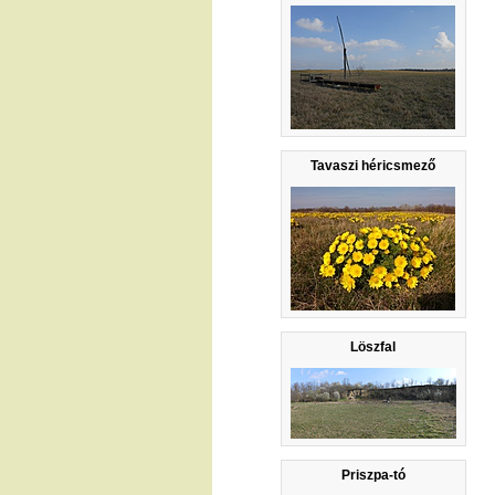
Tavaszi héricsmező
Löszfal
Priszpa-tó