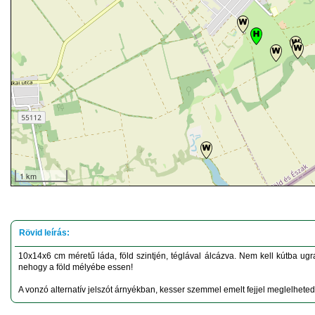
1 km
10x14x6 cm méretű láda, föld szintjén, téglával álcázva. Nem kell kútba ugran
nehogy a föld mélyébe essen!
A vonzó alternatív jelszót árnyékban, kesser szemmel emelt fejjel meglelheted