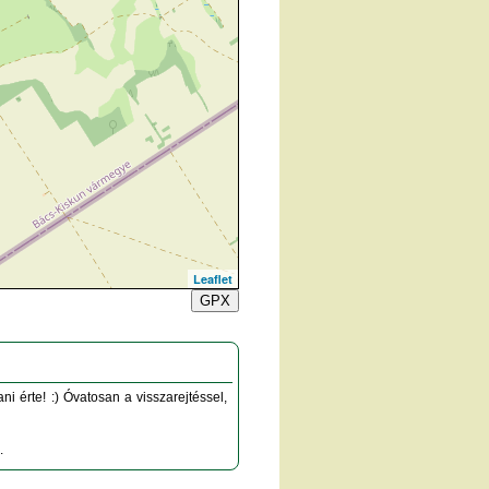
Leaflet
GPX
i érte! :) Óvatosan a visszarejtéssel,
.