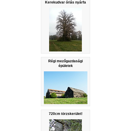
Kerekudvar óriás nyárfa
Régi mezőgazdasági
épületek
720cm törzskerület!