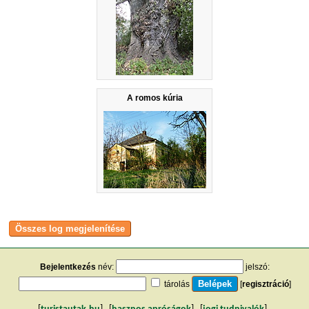
A romos kúria
Bejelentkezés
név:
jelszó:
tárolás
[
regisztráció
]