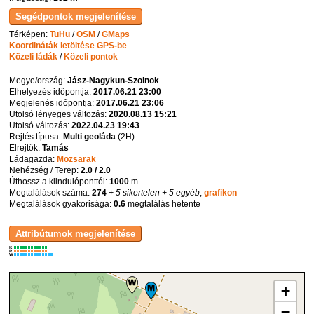
Térképen:
TuHu
/
OSM
/
GMaps
Koordináták letöltése GPS-be
Közeli ládák
/
Közeli pontok
Megye/ország:
Jász-Nagykun-Szolnok
Elhelyezés időpontja:
2017.06.21 23:00
Megjelenés időpontja:
2017.06.21 23:06
Utolsó lényeges változás:
2020.08.13 15:21
Utolsó változás:
2022.04.23 19:43
Rejtés típusa:
Multi geoláda
(
2H
)
Elrejtők:
Tamás
Ládagazda:
Mozsarak
Nehézség / Terep:
2.0 / 2.0
Úthossz a kiindulóponttól:
1000
m
Megtalálások száma:
274
+ 5 sikertelen
+ 5 egyéb
,
grafikon
Megtalálások gyakorisága:
0.6
megtalálás hetente
K
R
W
+
−