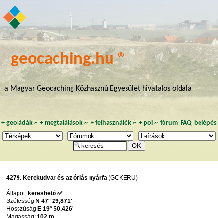
geocaching.hu ®
a Magyar Geocaching Közhasznú Egyesület hivatalos oldala
+
geoládák
~
+
megtalálások
~
+
felhasználók
~
+
poi
~
fórum
FAQ
belépés
4279. Kerekudvar és az óriás nyárfa
(GCKERU)
Állapot:
kereshető ✅
Szélesség
N 47° 29,871'
Hosszúság
E 19° 50,426'
Magasság:
102 m