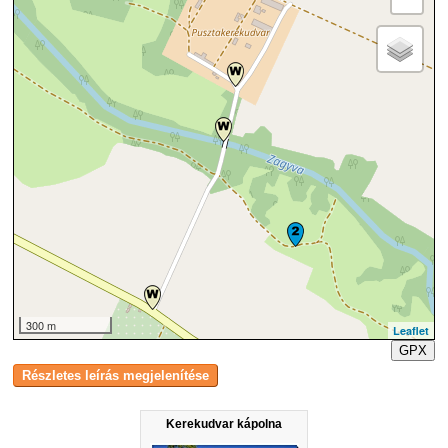
300 m
Leaflet
GPX
Kerekudvar kápolna