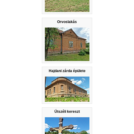
Orvoslakás
Hajdani zárda épülete
Útszéli kereszt