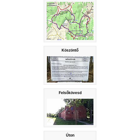
Köszöntő
Felsőkövesd
Úton