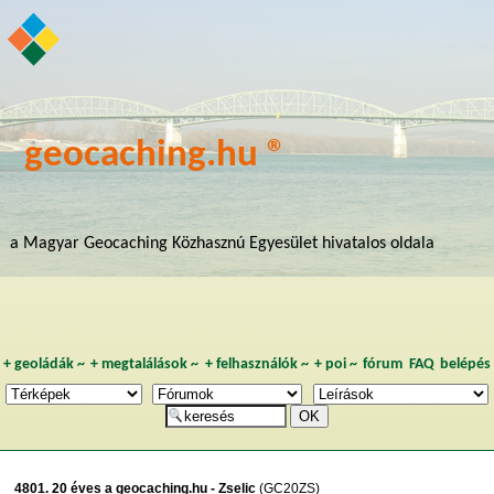
geocaching.hu ®
a Magyar Geocaching Közhasznú Egyesület hivatalos oldala
+
geoládák
~
+
megtalálások
~
+
felhasználók
~
+
poi
~
fórum
FAQ
belépés
4801. 20 éves a geocaching.hu - Zselic
(GC20ZS)