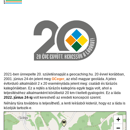
K
R
W
2021-ben ünnepelte 20. születésnapját a geocaching.hu. 20 évvel korábban,
2001. június 24-én jelent meg
GCeger
, az első magyar geoláda. A jeles
évforduló alkalmából 2 x 20 eseményláda jelent meg: családi és túrázós
kategóriákban. Ez a rejtés a túrázós kategória egyik tagja volt, ahol a
teljesítéséhez alkalmanként körülbelül 20 km-t kellett gyalogolni. Ez a láda
2022. június 24-ig
volt kereshető az eredeti koncepció szerint.
Néhány túra továbbra is teljesíthető, a lenti leírásból kiderül, hogy ez a láda is
közéjük tartozik-e.
+
−