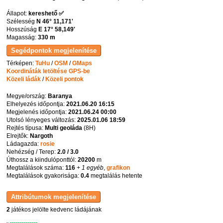
Állapot:
kereshető ✅
Szélesség
N 46° 11,171'
Hosszúság
E 17° 58,149'
Magasság:
330 m
Térképen:
TuHu
/
OSM
/
GMaps
Koordináták letöltése GPS-be
Közeli ládák
/
Közeli pontok
Megye/ország:
Baranya
Elhelyezés időpontja:
2021.06.20 16:15
Megjelenés időpontja:
2021.06.24 00:00
Utolsó lényeges változás:
2025.01.06 18:59
Rejtés típusa:
Multi geoláda
(
8H
)
Elrejtők:
Nargoth
Ládagazda:
rosie
Nehézség / Terep:
2.0 / 3.0
Úthossz a kiindulóponttól:
20200
m
Megtalálások száma:
116
+ 1 egyéb
,
grafikon
Megtalálások gyakorisága:
0.4
megtalálás hetente
2
játékos jelölte kedvenc ládájának