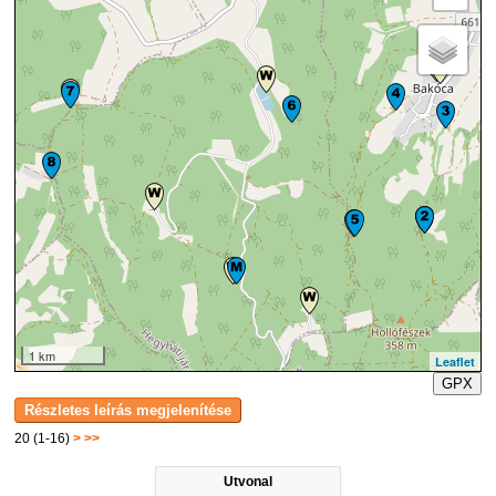
1 km
Leaflet
GPX
20 (1-16)
>
>>
Utvonal