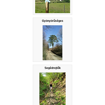
Gyönyörűséges
Segédrejtők