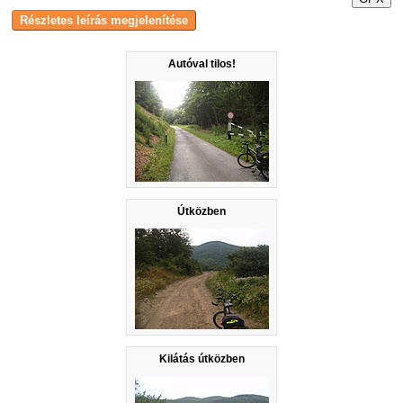
Autóval tilos!
Útközben
Kilátás útközben