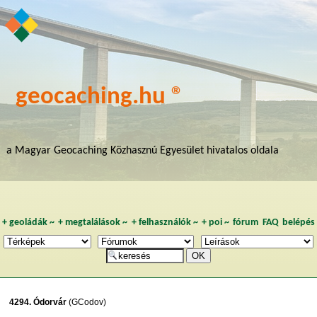
geocaching.hu ®
a Magyar Geocaching Közhasznú Egyesület hivatalos oldala
+
geoládák
~
+
megtalálások
~
+
felhasználók
~
+
poi
~
fórum
FAQ
belépés
4294. Ódorvár
(GCodov)