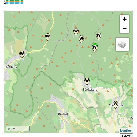
K
R
W
+
−
2 km
Leaflet
GPX