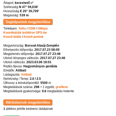
Állapot:
kereshető ✅
Szélesség
N 47° 59,038'
Hosszúság
E 20° 30,709'
Magasság:
539 m
Térképen:
TuHu
/
OSM
/
GMaps
Koordináták letöltése GPS-be
Közeli ládák
/
Közeli pontok
Megye/ország:
Borsod-Abaúj-Zemplén
Elhelyezés időpontja:
2017.07.23 08:00
Megjelenés időpontja:
2017.07.27 23:46
Utolsó lényeges változás:
2017.07.27 23:46
Utolsó változás:
2023.03.06 18:01
Rejtés típusa:
Hagyományos geoláda
Elrejtők:
Attibati
Ládagazda:
Attibati
Nehézség / Terep:
2.0 / 2.5
Úthossz a kiindulóponttól:
5500
m
Megtalálások száma:
298
+ 1 egyéb
,
grafikon
Megtalálások gyakorisága:
0.6
megtalálás hetente
1
játékos jelölte kedvenc ládájának