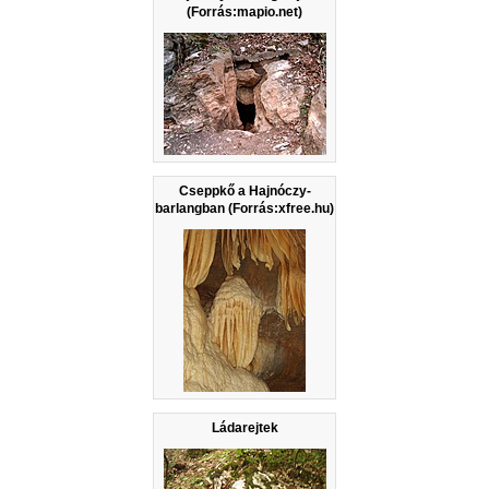
(Forrás:mapio.net)
Cseppkő a Hajnóczy-
barlangban (Forrás:xfree.hu)
Ládarejtek