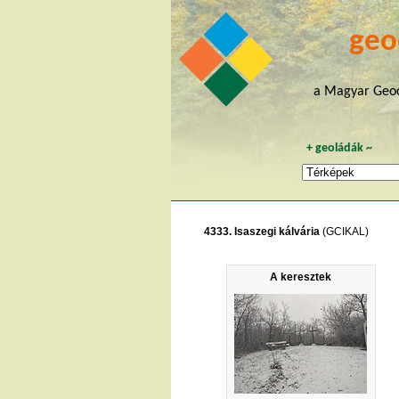
geo
a Magyar Geoc
+
geoládák
~
4333. Isaszegi kálvária
(GCIKAL)
A keresztek