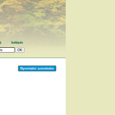
Q
belépés
Nyomtatni szeretném