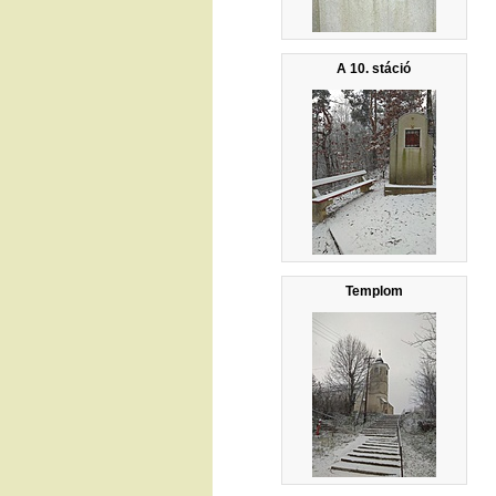
A 10. stáció
Templom