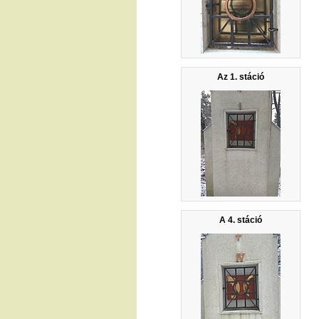
Az 1. stáció
A 4. stáció