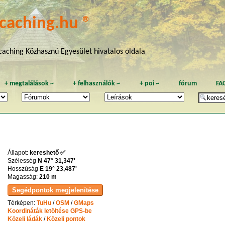
caching.hu ®
aching Közhasznú Egyesület hivatalos oldala
+
megtalálások
~
+
felhasználók
~
+
poi
~
fórum
FA
Állapot:
kereshető ✅
Szélesség
N 47° 31,347'
Hosszúság
E 19° 23,487'
Magasság:
210 m
Térképen:
TuHu
/
OSM
/
GMaps
Koordináták letöltése GPS-be
Közeli ládák
/
Közeli pontok