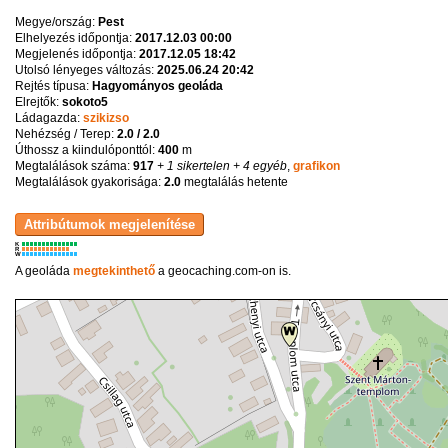
Megye/ország:
Pest
Elhelyezés időpontja:
2017.12.03 00:00
Megjelenés időpontja:
2017.12.05 18:42
Utolsó lényeges változás:
2025.06.24 20:42
Rejtés típusa:
Hagyományos geoláda
Elrejtők:
sokoto5
Ládagazda:
szikizso
Nehézség / Terep:
2.0 / 2.0
Úthossz a kiindulóponttól:
400
m
Megtalálások száma:
917
+ 1 sikertelen
+ 4 egyéb
,
grafikon
Megtalálások gyakorisága:
2.0
megtalálás hetente
K
R
W
A geoláda
megtekinthető
a geocaching.com-on is.