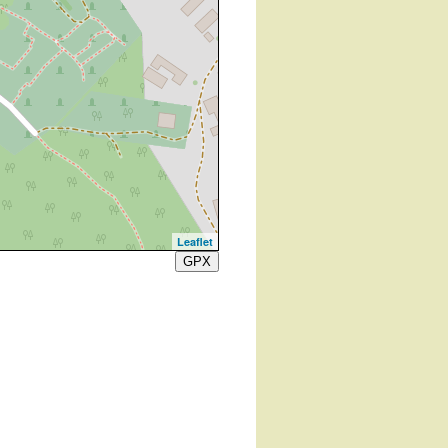
Leaflet
GPX