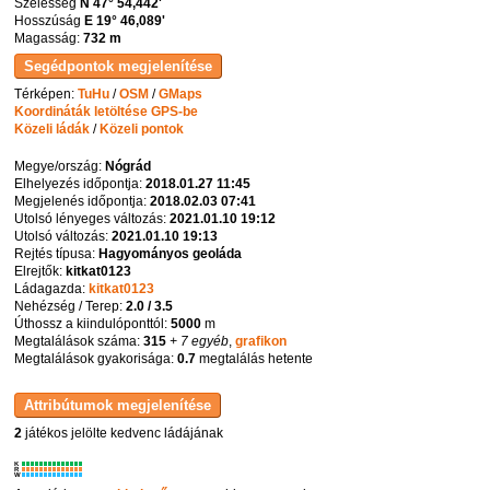
Szélesség
N 47° 54,442'
Hosszúság
E 19° 46,089'
Magasság:
732 m
Térképen:
TuHu
/
OSM
/
GMaps
Koordináták letöltése GPS-be
Közeli ládák
/
Közeli pontok
Megye/ország:
Nógrád
Elhelyezés időpontja:
2018.01.27 11:45
Megjelenés időpontja:
2018.02.03 07:41
Utolsó lényeges változás:
2021.01.10 19:12
Utolsó változás:
2021.01.10 19:13
Rejtés típusa:
Hagyományos geoláda
Elrejtők:
kitkat0123
Ládagazda:
kitkat0123
Nehézség / Terep:
2.0 / 3.5
Úthossz a kiindulóponttól:
5000
m
Megtalálások száma:
315
+ 7 egyéb
,
grafikon
Megtalálások gyakorisága:
0.7
megtalálás hetente
2
játékos jelölte kedvenc ládájának
K
R
W