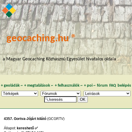
geocaching.hu ®
a Magyar Geocaching Közhasznú Egyesület hivatalos oldala
+
geoládák
~
+
megtalálások
~
+
felhasználók
~
+
poi
~
fórum
FAQ
belépés
4357. Gortva-Jójárt kilátó
(GCGRTV)
Állapot:
kereshető ✅