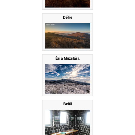
Délre
És a Muzslára
Belül