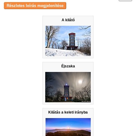
A kilátó
Éjszaka
Kilátás a keleti irányba