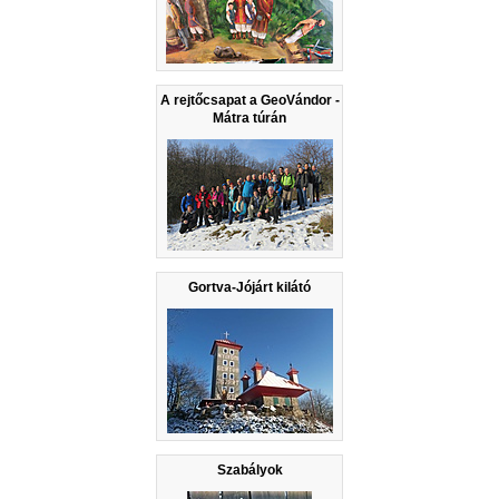
A rejtőcsapat a GeoVándor -
Mátra túrán
Gortva-Jójárt kilátó
Szabályok