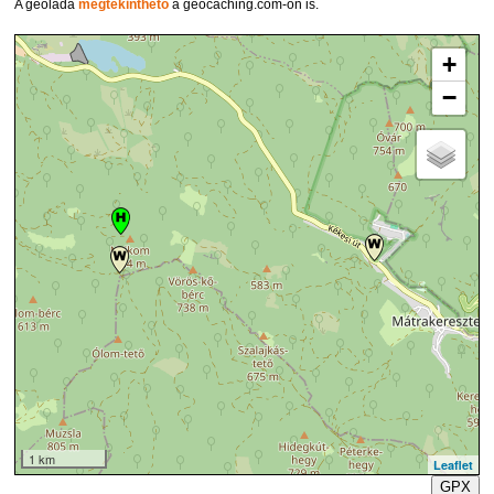
A geoláda
megtekinthető
a geocaching.com-on is.
+
−
1 km
Leaflet
GPX