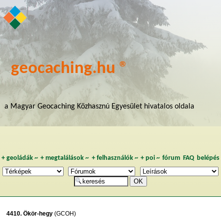
geocaching.hu ®
a Magyar Geocaching Közhasznú Egyesület hivatalos oldala
+
geoládák
~
+
megtalálások
~
+
felhasználók
~
+
poi
~
fórum
FAQ
belépés
4410. Ökör-hegy
(GCOH)