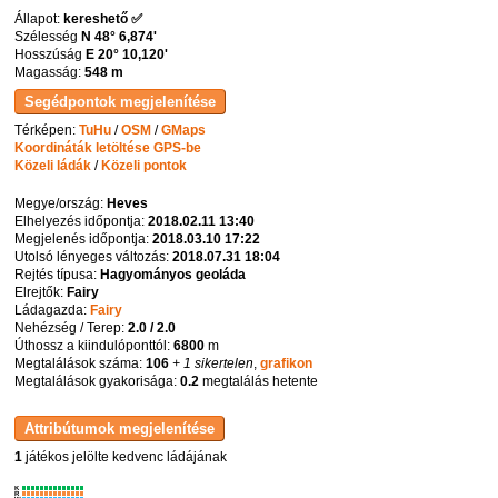
Állapot:
kereshető ✅
Szélesség
N 48° 6,874'
Hosszúság
E 20° 10,120'
Magasság:
548 m
Térképen:
TuHu
/
OSM
/
GMaps
Koordináták letöltése GPS-be
Közeli ládák
/
Közeli pontok
Megye/ország:
Heves
Elhelyezés időpontja:
2018.02.11 13:40
Megjelenés időpontja:
2018.03.10 17:22
Utolsó lényeges változás:
2018.07.31 18:04
Rejtés típusa:
Hagyományos geoláda
Elrejtők:
Fairy
Ládagazda:
Fairy
Nehézség / Terep:
2.0 / 2.0
Úthossz a kiindulóponttól:
6800
m
Megtalálások száma:
106
+ 1 sikertelen
,
grafikon
Megtalálások gyakorisága:
0.2
megtalálás hetente
1
játékos jelölte kedvenc ládájának
K
R