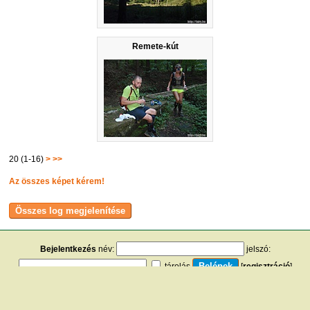
Remete-kút
20 (1-16)
>
>>
Az összes képet kérem!
Bejelentkezés
név:
jelszó:
tárolás
[
regisztráció
]
[
turistautak.hu
] [
hasznos apróságok
] [
jogi tudnivalók
]
[
e-mail
] [
impresszum
]