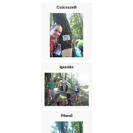
Csúcsszelfi
Igazolás
Pihenő