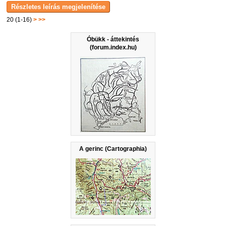
20 (1-16)
>
>>
Óbükk - áttekintés
(forum.index.hu)
A gerinc (Cartographia)