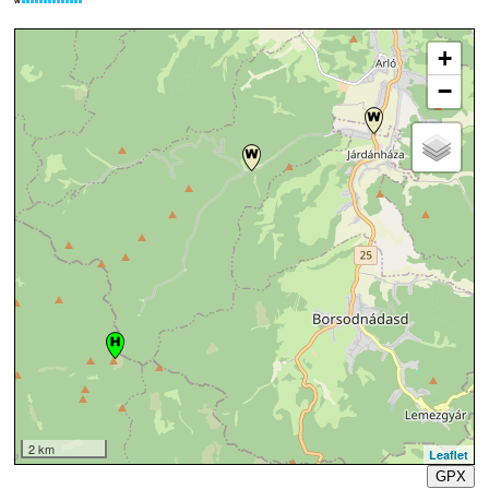
W
+
−
2 km
Leaflet
GPX