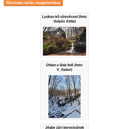
Lyukas-kő vízeséssel (foto:
Gulyás Attila)
Útban a láda felé (foto:
V_Gabor)
Jégbe zárt borostyánok