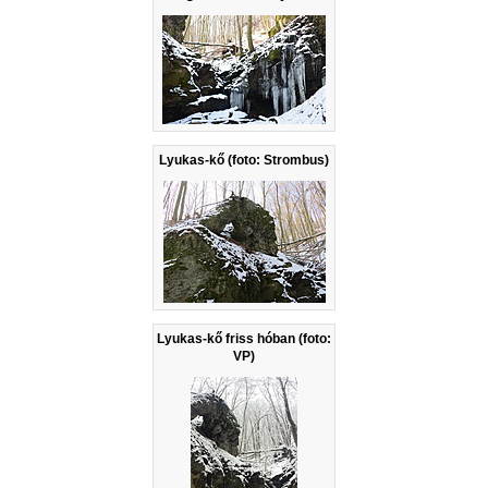
Lyukas-kő (foto: Strombus)
Lyukas-kő friss hóban (foto:
VP)