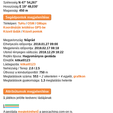
Szélesség
N 47° 54,267'
Hosszúság
E 19° 48,030'
Magasság:
450 m
Térképen:
TuHu
/
OSM
/
GMaps
Koordináták letöltése GPS-be
Közeli ládák
/
Közeli pontok
Megye/ország:
Nógrád
Elhelyezés időpontja:
2018.01.27 09:00
Megjelenés időpontja:
2018.02.17 08:18
Utolsó lényeges változás:
2018.12.29 18:22
Rejtés típusa:
Hagyományos geoláda
Elrejtők:
kitkat0123
Ládagazda:
kitkat0123
Nehézség / Terep:
2.0 / 2.5
Úthossz a kiindulóponttól:
750
m
Megtalálások száma:
553
+ 2 sikertelen
+ 4 egyéb
,
grafikon
Megtalálások gyakorisága:
1.3
megtalálás hetente
1
játékos jelölte kedvenc ládájának
K
R
W
A geoláda
megtekinthető
a geocaching.com-on is.