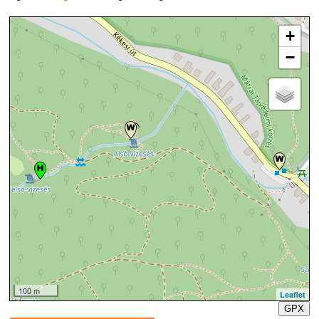
+
−
100 m
Leaflet
GPX