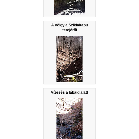
A völgy a Sziklakapu
tetejéről
Vízesés a lábaid alatt