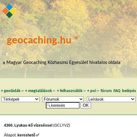
geocaching.hu ®
a Magyar Geocaching Közhasznú Egyesület hivatalos oldala
+
geoládák
~
+
megtalálások
~
+
felhasználók
~
+
poi
~
fórum
FAQ
belépés
4360. Lyukas-kő vízeséssel
(GCLYVZ)
Állapot:
kereshető ✅