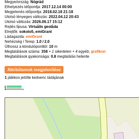
Megye/ország:
Nógrád
Elhelyezés időpontja:
2017.12.14 00:00
Megjelenés időpontja:
2018.02.18 21:18
Utolsó lényeges változás:
2022.04.12 20:43
Utolsó változás:
2026.06.17 15:12
Rejtés típusa:
Virtuális geoláda
Elrejtők:
sokoto5, emiGrant
Ládagazda:
emiGrant
Nehézség / Terep:
1.0 / 2.0
Úthossz a kiindulóponttól:
10
m
Megtalálások száma:
358
+ 1 sikertelen
+ 4 egyéb
,
grafikon
Megtalálások gyakorisága:
0.8
megtalálás hetente
1
játékos jelölte kedvenc ládájának
K
R
W