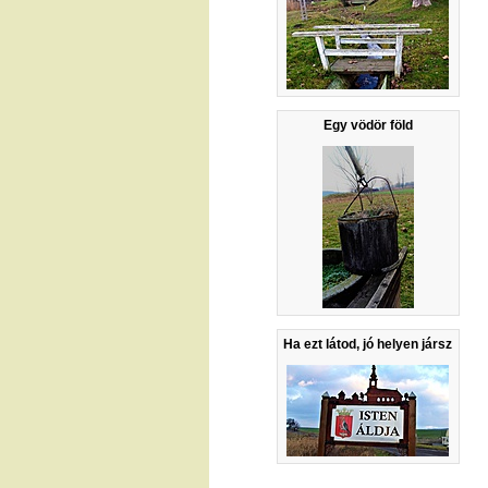
Egy vödör föld
Ha ezt látod, jó helyen jársz