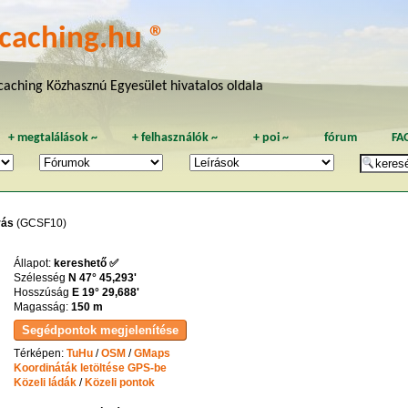
caching.hu ®
aching Közhasznú Egyesület hivatalos oldala
+
megtalálások
~
+
felhasználók
~
+
poi
~
fórum
FA
rás
(GCSF10)
Állapot:
kereshető ✅
Szélesség
N 47° 45,293'
Hosszúság
E 19° 29,688'
Magasság:
150 m
Térképen:
TuHu
/
OSM
/
GMaps
Koordináták letöltése GPS-be
Közeli ládák
/
Közeli pontok