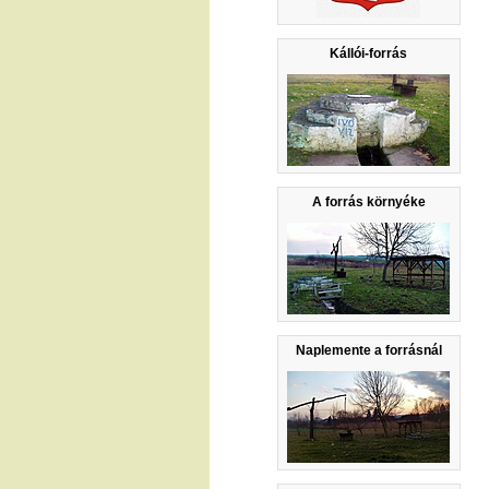
Kállói-forrás
A forrás környéke
Naplemente a forrásnál