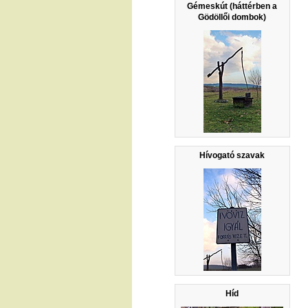
Gémeskút (háttérben a
Gödöllői dombok)
Hívogató szavak
Híd