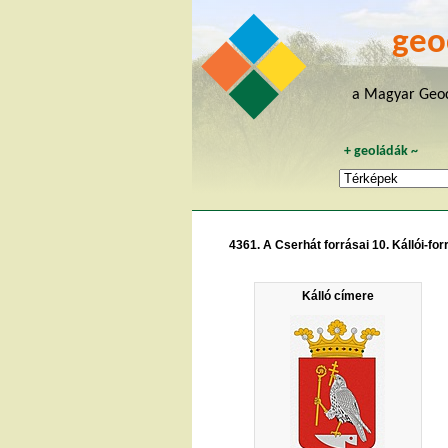
geo
a Magyar Geoc
+
geoládák
~
4361. A Cserhát forrásai 10. Kállói-for
Kálló címere