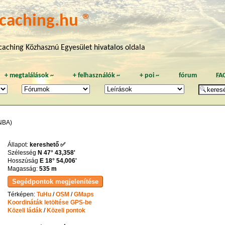
caching.hu ®
aching Közhasznú Egyesület hivatalos oldala
+
megtalálások
~
+
felhasználók
~
+
poi
~
fórum
FA
NBA)
Állapot:
kereshető ✅
Szélesség
N 47° 43,358'
Hosszúság
E 18° 54,006'
Magasság:
535 m
Térképen:
TuHu
/
OSM
/
GMaps
Koordináták letöltése GPS-be
Közeli ládák
/
Közeli pontok