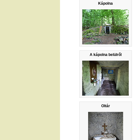
Kápolna
A kápolna belülről
Oltár