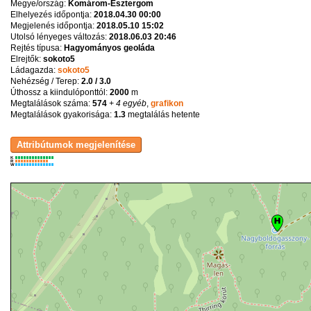
Megye/ország:
Komárom-Esztergom
Elhelyezés időpontja:
2018.04.30 00:00
Megjelenés időpontja:
2018.05.10 15:02
Utolsó lényeges változás:
2018.06.03 20:46
Rejtés típusa:
Hagyományos geoláda
Elrejtők:
sokoto5
Ládagazda:
sokoto5
Nehézség / Terep:
2.0 / 3.0
Úthossz a kiindulóponttól:
2000
m
Megtalálások száma:
574
+ 4 egyéb
,
grafikon
Megtalálások gyakorisága:
1.3
megtalálás hetente
K
R
W