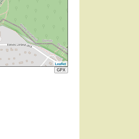
Leaflet
GPX