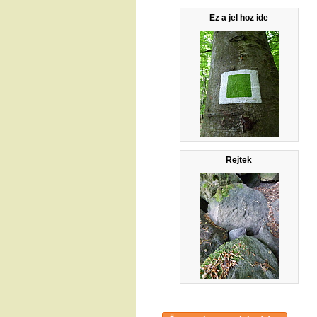
Ez a jel hoz ide
Rejtek