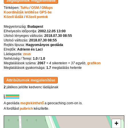
Térképen:
TuHu
/
OSM
/
GMaps
Koordináták letöltése GPS-be
Közeli ládák
/
Közeli pontok
Megye/ország:
Budapest
Elhelyezés időpontja:
2002.12.05 13:00
Utolsó lényeges változás:
2018.07.30 08:55
Utolsó változás:
2018.07.30 08:55
Rejtés típusa:
Hagyományos geoláda
Elrejtők:
Adrienn és Laci
Ládagazda:
zeus
Nehézség / Terep:
1.0 / 1.0
Megtalálások száma:
2067
+ 4 sikertelen
+ 37 egyéb
,
grafikon
Megtalálások gyakorisága:
1.7
megtalálás hetente
2
játékos jelölte kedvenc ládájának
K
R
W
A geoláda
megtekinthető
a geocaching.com-on is.
A fordítást
pulbrich
készítette.
+