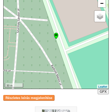
−
30 m
Leaflet
GPX