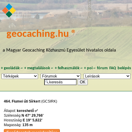
geocaching.hu ®
a Magyar Geocaching Közhasznú Egyesület hivatalos oldala
+
geoládák
~
+
megtalálások
~
+
felhasználók
~
+
poi
~
fórum
FAQ
belépés
464. Fiumei úti Sírkert
(GCSIRK)
Állapot:
kereshető ✅
Szélesség
N 47° 29,766'
Hosszúság
E 19° 5,822'
Magasság:
135 m