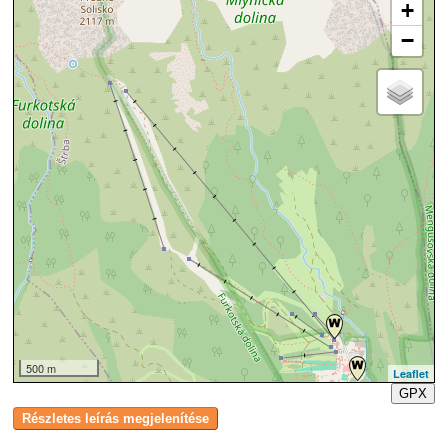
+
−
500 m
Leaflet
GPX