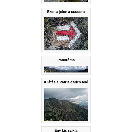
Ezen a jelen a csúcsra
Panoráma
Kilátás a Patria-csúcs felé
Egy kis szikla