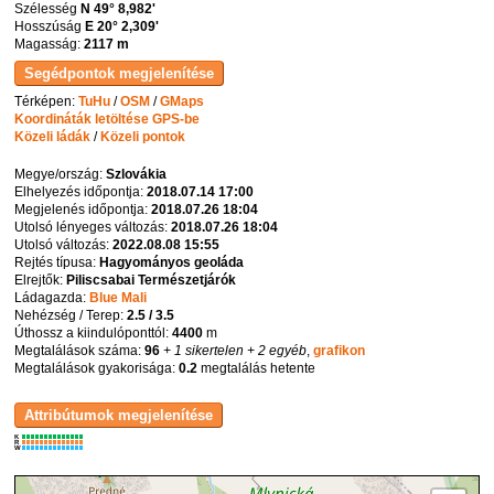
Szélesség
N 49° 8,982'
Hosszúság
E 20° 2,309'
Magasság:
2117 m
Térképen:
TuHu
/
OSM
/
GMaps
Koordináták letöltése GPS-be
Közeli ládák
/
Közeli pontok
Megye/ország:
Szlovákia
Elhelyezés időpontja:
2018.07.14 17:00
Megjelenés időpontja:
2018.07.26 18:04
Utolsó lényeges változás:
2018.07.26 18:04
Utolsó változás:
2022.08.08 15:55
Rejtés típusa:
Hagyományos geoláda
Elrejtők:
Piliscsabai Természetjárók
Ládagazda:
Blue Mali
Nehézség / Terep:
2.5 / 3.5
Úthossz a kiindulóponttól:
4400
m
Megtalálások száma:
96
+ 1 sikertelen
+ 2 egyéb
,
grafikon
Megtalálások gyakorisága:
0.2
megtalálás hetente
K
R
W