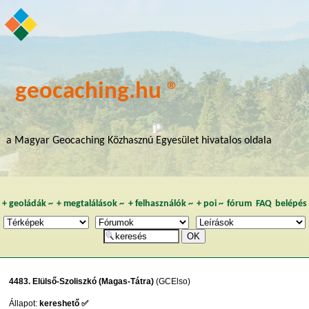
geocaching.hu ®
a Magyar Geocaching Közhasznú Egyesület hivatalos oldala
+
geoládák
~
+
megtalálások
~
+
felhasználók
~
+
poi
~
fórum
FAQ
belépés
4483. Elülső-Szoliszkó (Magas-Tátra)
(GCElso)
Állapot:
kereshető ✅