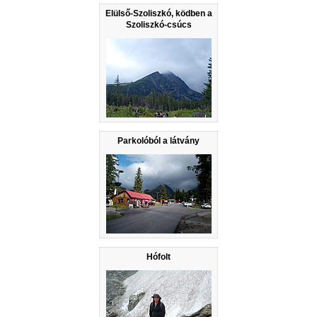
Elülső-Szoliszkó, ködben a
Szoliszkó-csúcs
Parkolóból a látvány
Hófolt