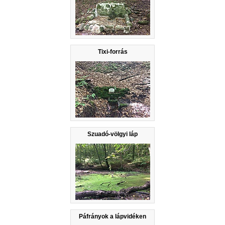
Tixi-forrás
Szuadó-völgyi láp
Páfrányok a lápvidéken