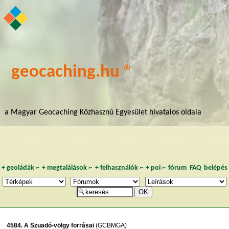
geocaching.hu ®
a Magyar Geocaching Közhasznú Egyesület hivatalos oldala
+
geoládák
~
+
megtalálások
~
+
felhasználók
~
+
poi
~
fórum
FAQ
belépés
4584. A Szuadó-völgy forrásai
(GCBMGA)