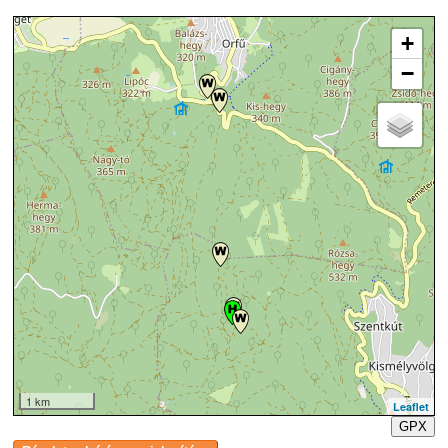
+
−
1 km
Leaflet
GPX