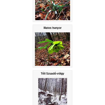
Illatos hunyor
Téli Szuadó-völgy