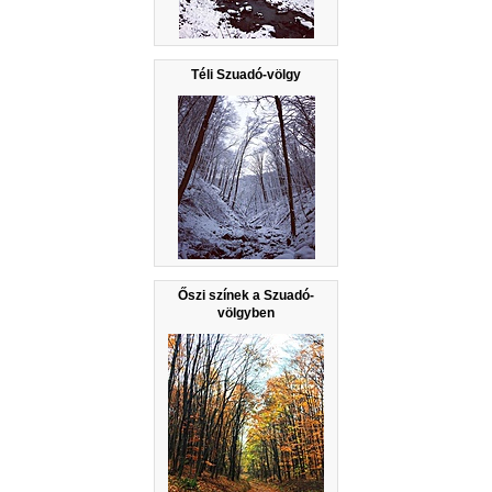
Téli Szuadó-völgy
Őszi színek a Szuadó-
völgyben