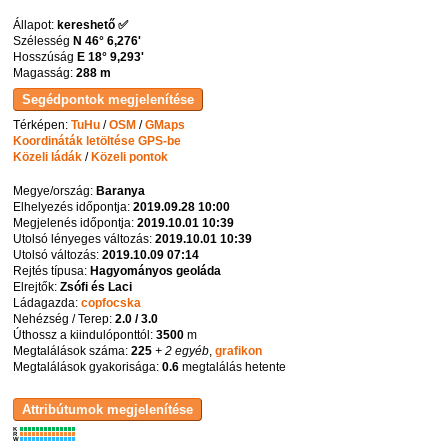
Állapot:
kereshető ✅
Szélesség
N 46° 6,276'
Hosszúság
E 18° 9,293'
Magasság:
288 m
Térképen:
TuHu
/
OSM
/
GMaps
Koordináták letöltése GPS-be
Közeli ládák
/
Közeli pontok
Megye/ország:
Baranya
Elhelyezés időpontja:
2019.09.28 10:00
Megjelenés időpontja:
2019.10.01 10:39
Utolsó lényeges változás:
2019.10.01 10:39
Utolsó változás:
2019.10.09 07:14
Rejtés típusa:
Hagyományos geoláda
Elrejtők:
Zsófi és Laci
Ládagazda:
copfocska
Nehézség / Terep:
2.0 / 3.0
Úthossz a kiindulóponttól:
3500
m
Megtalálások száma:
225
+ 2 egyéb
,
grafikon
Megtalálások gyakorisága:
0.6
megtalálás hetente
K
R
W