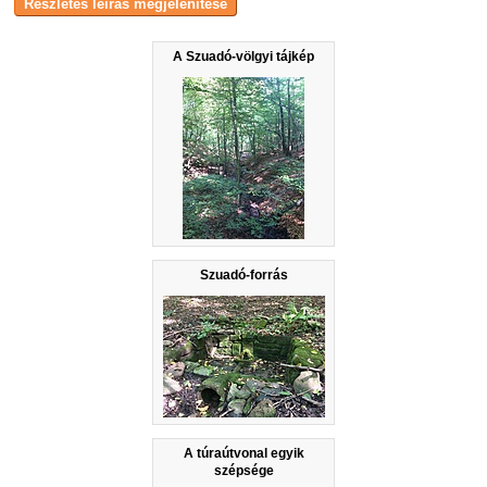
A Szuadó-völgyi tájkép
Szuadó-forrás
A túraútvonal egyik
szépsége