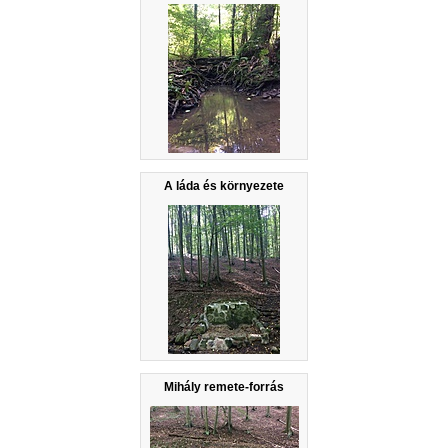
A láda és környezete
Mihály remete-forrás