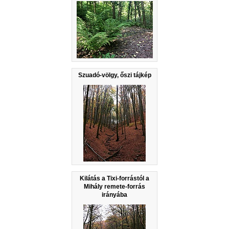
Szuadó-völgy, őszi tájkép
Kilátás a Tixi-forrástól a
Mihály remete-forrás
irányába