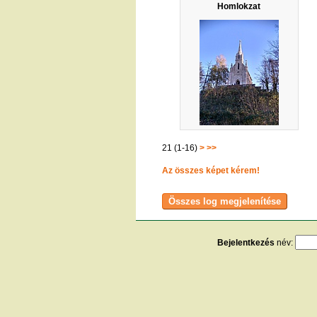
Homlokzat
21 (1-16)
>
>>
Az összes képet kérem!
Bejelentkezés
név:
[
t