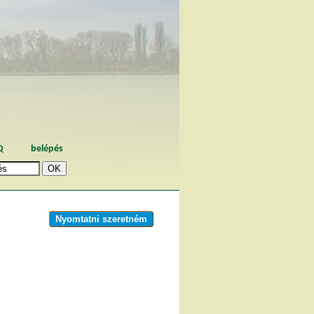
Q
belépés
Nyomtatni szeretném