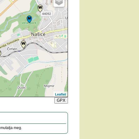
Leaflet
GPX
" mutatja meg.