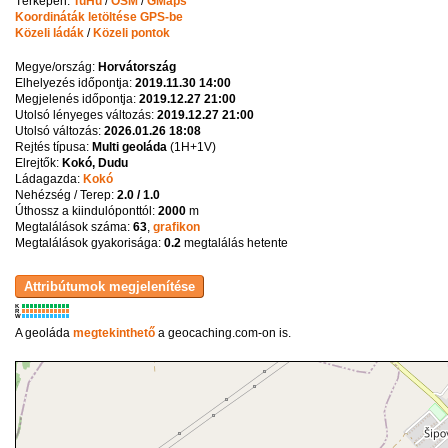
Térképen:
TuHu
/
OSM
/
GMaps
Koordináták letöltése GPS-be
Közeli ládák
/
Közeli pontok
Megye/ország:
Horvátország
Elhelyezés időpontja:
2019.11.30 14:00
Megjelenés időpontja:
2019.12.27 21:00
Utolsó lényeges változás:
2019.12.27 21:00
Utolsó változás:
2026.01.26 18:08
Rejtés típusa:
Multi geoláda
(
1H+1V
)
Elrejtők:
Kokó, Dudu
Ládagazda:
Kokó
Nehézség / Terep:
2.0 / 1.0
Úthossz a kiindulóponttól:
2000
m
Megtalálások száma:
63
,
grafikon
Megtalálások gyakorisága:
0.2
megtalálás hetente
K
R
W
A geoláda
megtekinthető
a geocaching.com-on is.