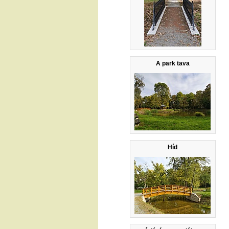
A park tava
Híd