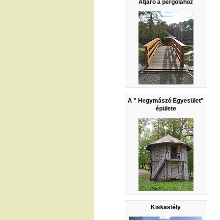
Átjáró a pergolához
A " Hegymászó Egyesület"
épülete
Kiskastély