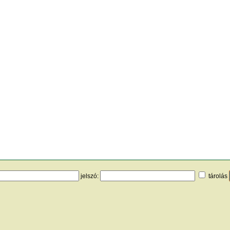
jelszó:
tárolás
uristautak.hu
] [
hasznos apróságok
] [
jogi tudnivalók
] [
e-mail
] [
impresszu