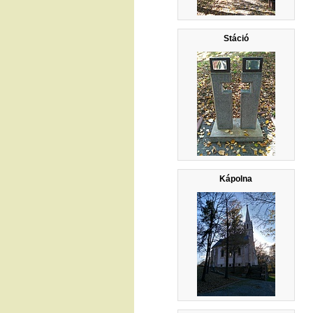
Stáció
Kápolna