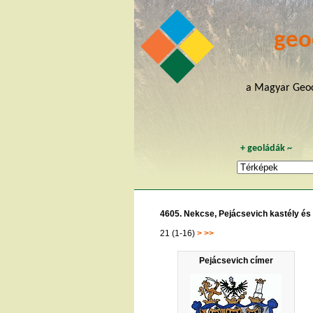
geo
a Magyar Geoc
+
geoládák
~
4605. Nekcse, Pejácsevich kastély és
21 (1-16)
>
>>
Pejácsevich címer