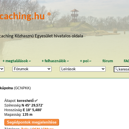
caching.hu ®
aching Közhasznú Egyesület hivatalos oldala
+
megtalálások
~
+
felhasználók
~
+
poi
~
fórum
FA
 kápolna
(GCNPKK)
Állapot:
kereshető ✅
Szélesség
N 45° 29,572'
Hosszúság
E 18° 5,480'
Magasság:
135 m