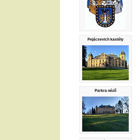
Pejácsevich kastély
Parkra néző