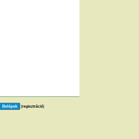
[
regisztráció
]
m
]