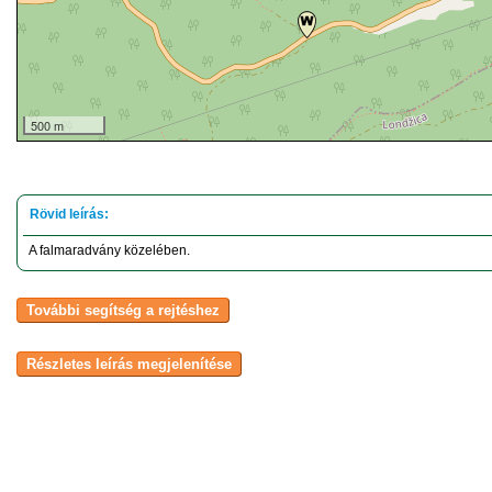
500 m
A falmaradvány közelében.