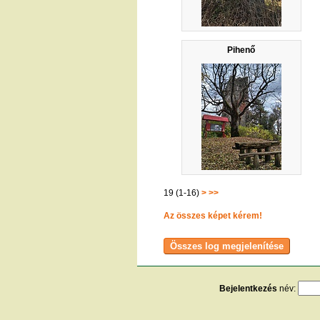
Pihenő
19 (1-16)
>
>>
Az összes képet kérem!
Bejelentkezés
név:
[
t