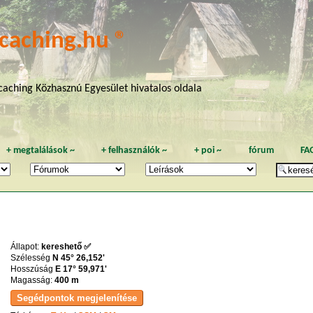
caching.hu ®
aching Közhasznú Egyesület hivatalos oldala
+
megtalálások
~
+
felhasználók
~
+
poi
~
fórum
FA
Állapot:
kereshető ✅
Szélesség
N 45° 26,152'
Hosszúság
E 17° 59,971'
Magasság:
400 m