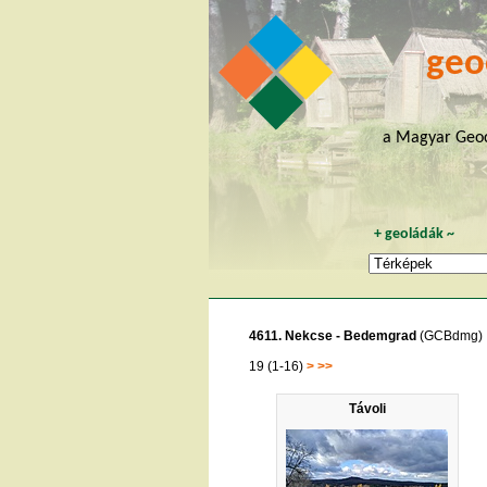
geo
a Magyar Geoc
+
geoládák
~
4611. Nekcse - Bedemgrad
(GCBdmg)
19 (1-16)
>
>>
Távoli