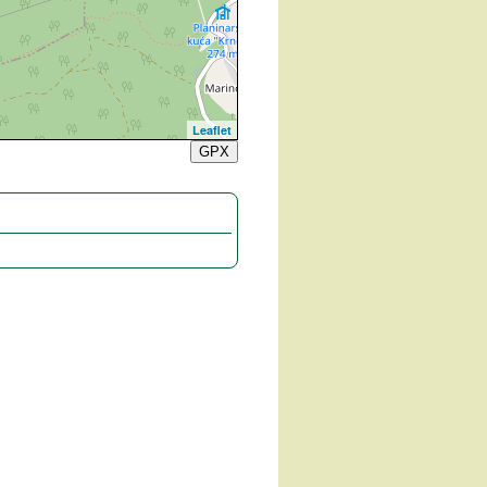
Leaflet
GPX