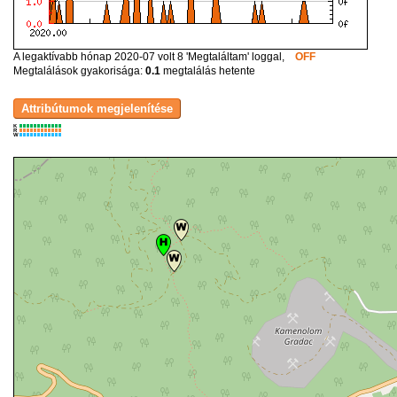
A legaktívabb hónap 2020-07 volt 8 'Megtaláltam' loggal,
OFF
Megtalálások gyakorisága:
0.1
megtalálás hetente
K
R
W