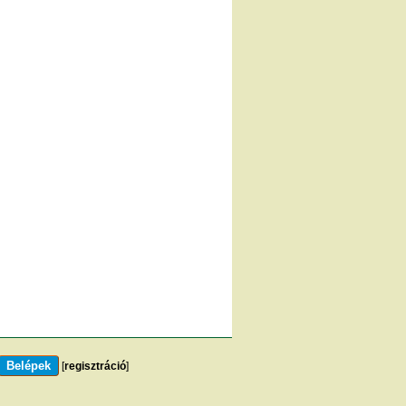
[
regisztráció
]
m
]