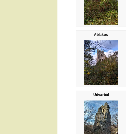
Ablakos
Udvarból