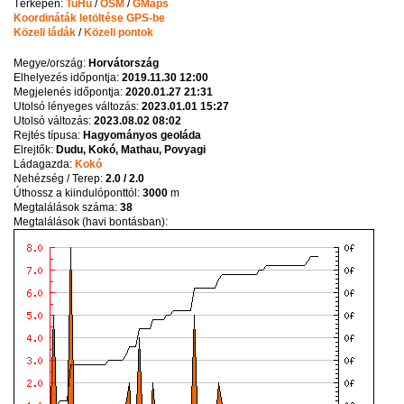
Térképen:
TuHu
/
OSM
/
GMaps
Koordináták letöltése GPS-be
Közeli ládák
/
Közeli pontok
Megye/ország:
Horvátország
Elhelyezés időpontja:
2019.11.30 12:00
Megjelenés időpontja:
2020.01.27 21:31
Utolsó lényeges változás:
2023.01.01 15:27
Utolsó változás:
2023.08.02 08:02
Rejtés típusa:
Hagyományos geoláda
Elrejtők:
Dudu, Kokó, Mathau, Povyagi
Ládagazda:
Kokó
Nehézség / Terep:
2.0 / 2.0
Úthossz a kiindulóponttól:
3000
m
Megtalálások száma:
38
Megtalálások (havi bontásban):