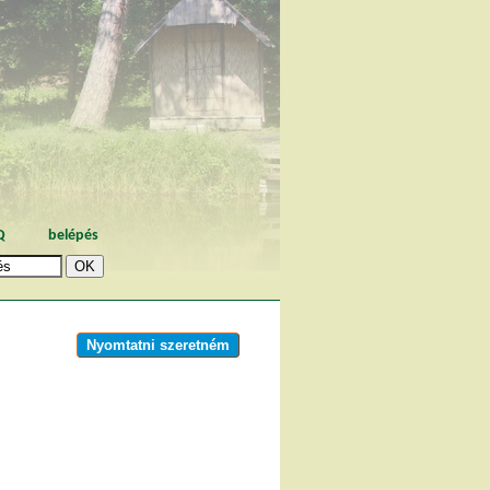
Q
belépés
Nyomtatni szeretném