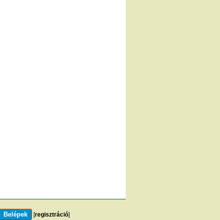
[
regisztráció
]