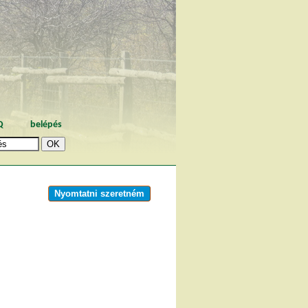
Q
belépés
Nyomtatni szeretném