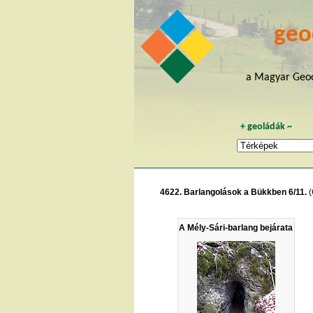
geo
a Magyar Geoc
+
geoládák
~
4622. Barlangolások a Bükkben 6/11.
(
A Mély-Sári-barlang bejárata