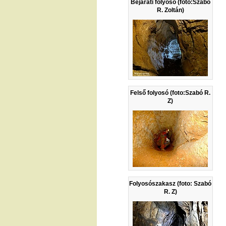
Bejárati folyosó (foto:Szabó
R. Zoltán)
Felső folyosó (foto:Szabó R.
Z)
Folyosószakasz (foto: Szabó
R. Z)