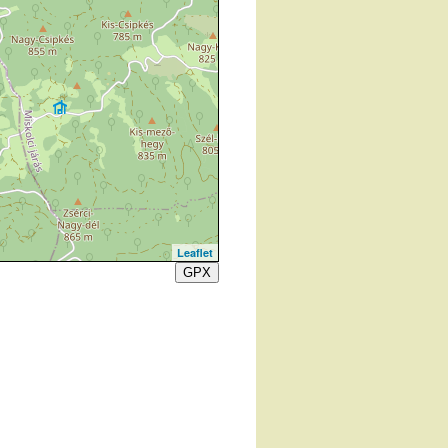
Leaflet
GPX