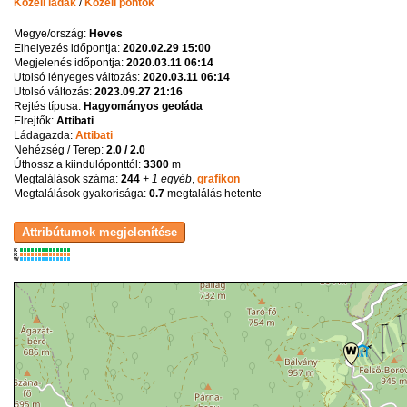
Közeli ládák
/
Közeli pontok
Megye/ország:
Heves
Elhelyezés időpontja:
2020.02.29 15:00
Megjelenés időpontja:
2020.03.11 06:14
Utolsó lényeges változás:
2020.03.11 06:14
Utolsó változás:
2023.09.27 21:16
Rejtés típusa:
Hagyományos geoláda
Elrejtők:
Attibati
Ládagazda:
Attibati
Nehézség / Terep:
2.0 / 2.0
Úthossz a kiindulóponttól:
3300
m
Megtalálások száma:
244
+ 1 egyéb
,
grafikon
Megtalálások gyakorisága:
0.7
megtalálás hetente
K
R
W