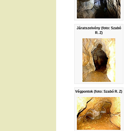
Járatszelvény (foto: Szabó
R. Z)
Végpontok (foto: Szabó R. Z)