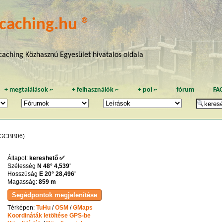
caching.hu ®
aching Közhasznú Egyesület hivatalos oldala
+
megtalálások
~
+
felhasználók
~
+
poi
~
fórum
FA
GCBB06)
Állapot:
kereshető ✅
Szélesség
N 48° 4,539'
Hosszúság
E 20° 28,496'
Magasság:
859 m
Térképen:
TuHu
/
OSM
/
GMaps
Koordináták letöltése GPS-be