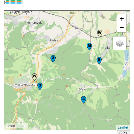
R
W
+
−
2 km
Leaflet
GPX