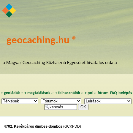
geocaching.hu ®
a Magyar Geocaching Közhasznú Egyesület hivatalos oldala
+
geoládák
~
+
megtalálások
~
+
felhasználók
~
+
poi
~
fórum
FAQ
belépés
4702. Kerékpáros dimbes-dombos
(GCKPDD)