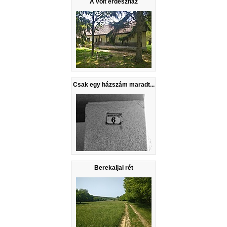
A volt erdészház
Csak egy házszám maradt...
Berekaljai rét