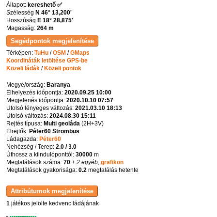
Állapot:
kereshető ✅
Szélesség
N 46° 13,200'
Hosszúság
E 18° 28,875'
Magasság:
264 m
Térképen:
TuHu
/
OSM
/
GMaps
Koordináták letöltése GPS-be
Közeli ládák
/
Közeli pontok
Megye/ország:
Baranya
Elhelyezés időpontja:
2020.09.25 10:00
Megjelenés időpontja:
2020.10.10 07:57
Utolsó lényeges változás:
2021.03.10 18:13
Utolsó változás:
2024.08.30 15:11
Rejtés típusa:
Multi geoláda
(
2H+3V
)
Elrejtők:
Péter60 Strombus
Ládagazda:
Péter60
Nehézség / Terep:
2.0 / 3.0
Úthossz a kiindulóponttól:
30000
m
Megtalálások száma:
70
+ 2 egyéb
,
grafikon
Megtalálások gyakorisága:
0.2
megtalálás hetente
1
játékos jelölte kedvenc ládájának
K