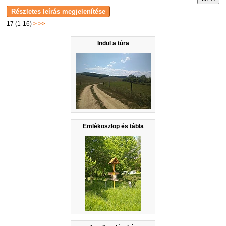
17 (1-16)
>
>>
Indul a túra
Emlékoszlop és tábla