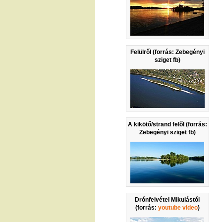
Felülről (forrás: Zebegényi
sziget fb)
A kikötő/strand felől (forrás:
Zebegényi sziget fb)
Drónfelvétel Mikulástól
(forrás:
youtube video
)