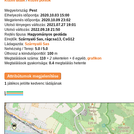
Közeli ládák
/
Közeli pontok
Megye/ország:
Pest
Elhelyezés időpontja:
2020.10.03 15:00
Megjelenés időpontja:
2020.10.09 23:02
Utolsó lényeges változás:
2021.07.27 19:01
Utolsó változás:
2022.09.18 21:50
Rejtés típusa:
Hagyományos geoláda
Elrejtők:
Szárnyaló Sas, rágcsa13, CsG12
Ládagazda:
Szárnyaló Sas
Nehézség / Terep:
5.0 / 5.0
Úthossz a kiindulóponttól:
100
m
Megtalálások száma:
110
+ 2 sikertelen
+ 6 egyéb
,
grafikon
Megtalálások gyakorisága:
0.4
megtalálás hetente
1
játékos jelölte kedvenc ládájának
K
R
W