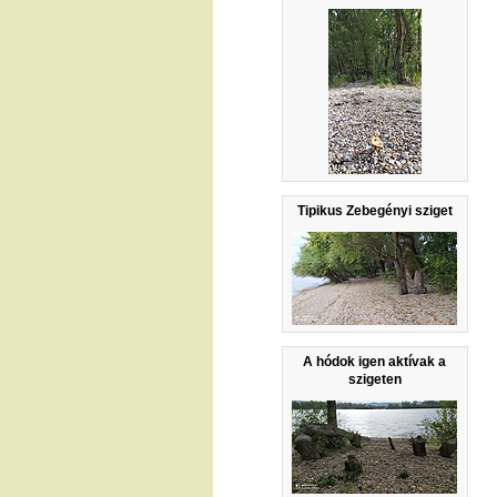
Tipikus Zebegényi sziget
A hódok igen aktívak a
szigeten