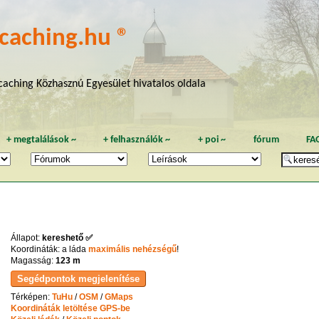
caching.hu ®
aching Közhasznú Egyesület hivatalos oldala
+
megtalálások
~
+
felhasználók
~
+
poi
~
fórum
FA
Állapot:
kereshető ✅
Koordináták: a láda
maximális nehézségű
!
Magasság:
123 m
Térképen:
TuHu
/
OSM
/
GMaps
Koordináták letöltése GPS-be