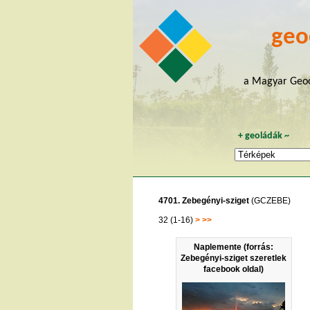
geo
a Magyar Geoc
+
geoládák
~
4701. Zebegényi-sziget
(GCZEBE)
32 (1-16)
>
>>
Naplemente (forrás:
Zebegényi-sziget szeretlek
facebook oldal)