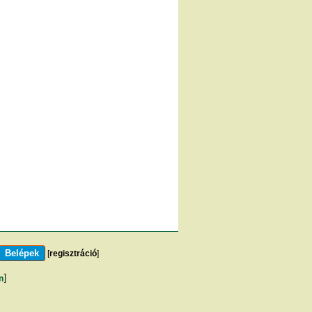
[
regisztráció
]
m
]