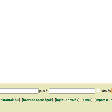
jelszó:
tárolás
uristautak.hu
] [
hasznos apróságok
] [
jogi tudnivalók
] [
e-mail
] [
impresszu