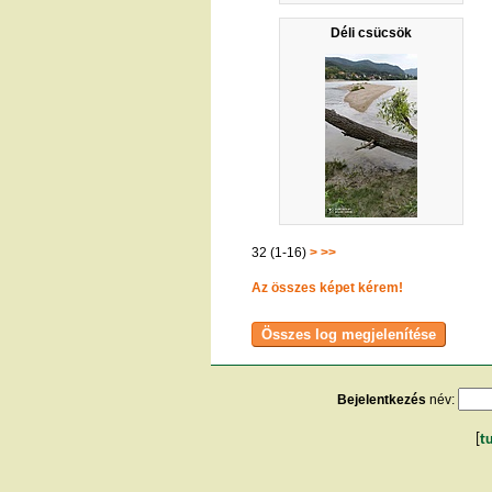
Déli csücsök
32 (1-16)
>
>>
Az összes képet kérem!
Bejelentkezés
név:
[
t