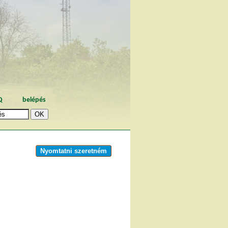
Q
belépés
Nyomtatni szeretném