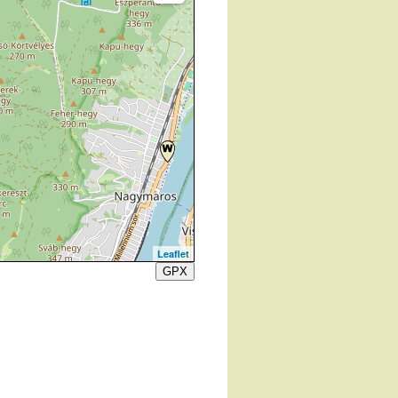
Leaflet
GPX