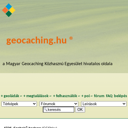
geocaching.hu ®
a Magyar Geocaching Közhasznú Egyesület hivatalos oldala
+
geoládák
~
+
megtalálások
~
+
felhasználók
~
+
poi
~
fórum
FAQ
belépés