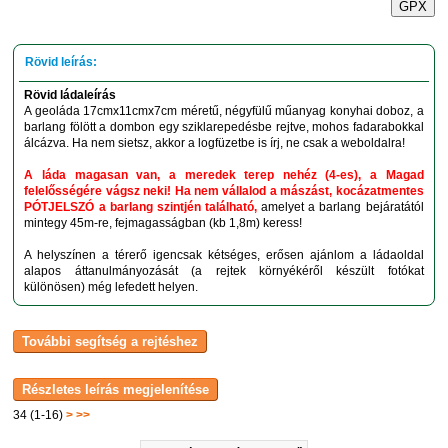
GPX
Rövid ládaleírás
A geoláda 17cmx11cmx7cm méretű, négyfülű műanyag konyhai doboz, a
barlang fölött a dombon egy sziklarepedésbe rejtve, mohos fadarabokkal
álcázva. Ha nem sietsz, akkor a logfüzetbe is írj, ne csak a weboldalra!
A láda magasan van, a meredek terep nehéz (4-es), a Magad
felelősségére vágsz neki! Ha nem vállalod a mászást, kocázatmentes
PÓTJELSZÓ a barlang szintjén található,
amelyet a barlang bejáratától
mintegy 45m-re, fejmagasságban (kb 1,8m) keress!
A helyszínen a térerő igencsak kétséges, erősen ajánlom a ládaoldal
alapos áttanulmányozását (a rejtek környékéről készült fotókat
különösen) még lefedett helyen.
34 (1-16)
>
>>