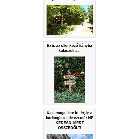
Ez is az ellenkező irányba
kalauzolna...
6-os magasles: itt térj le a
barlanghoz - de ezt már NE
KERESD, MERT
ÖSSZEDŐLT!