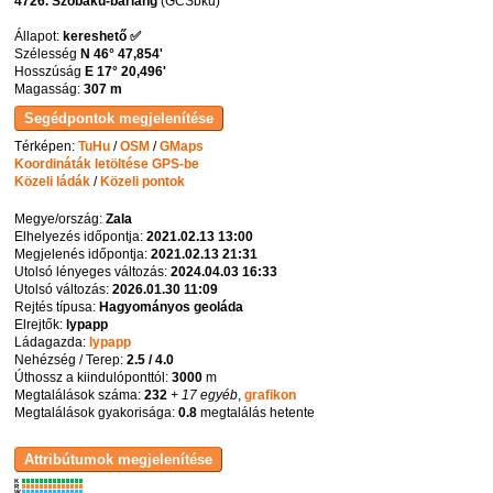
4726. Szobakű-barlang
(GCSbku)
Állapot:
kereshető ✅
Szélesség
N 46° 47,854'
Hosszúság
E 17° 20,496'
Magasság:
307 m
Térképen:
TuHu
/
OSM
/
GMaps
Koordináták letöltése GPS-be
Közeli ládák
/
Közeli pontok
Megye/ország:
Zala
Elhelyezés időpontja:
2021.02.13 13:00
Megjelenés időpontja:
2021.02.13 21:31
Utolsó lényeges változás:
2024.04.03 16:33
Utolsó változás:
2026.01.30 11:09
Rejtés típusa:
Hagyományos geoláda
Elrejtők:
lypapp
Ládagazda:
lypapp
Nehézség / Terep:
2.5 / 4.0
Úthossz a kiindulóponttól:
3000
m
Megtalálások száma:
232
+ 17 egyéb
,
grafikon
Megtalálások gyakorisága:
0.8
megtalálás hetente
K
R
W