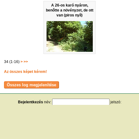
A 26-os karó nyáron,
benőtte a növényzet, de ott
van (piros nyíl)
34 (1-16)
>
>>
Az összes képet kérem!
Bejelentkezés
név:
jelszó:
tárolás
[
regisztráció
]
[
turistautak.hu
] [
hasznos apróságok
] [
jogi tudnivalók
]
[
e-mail
] [
impresszum
]