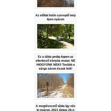
Az előbbi fotón szereplő hely
ilyen nyáron
Ez a tábla pedig éppen az
ellenkező irányba mutat: NE
HIGGYÜNK NEKI! Tovább a
sárga sávon észak felé!
A megtévesztő tábla így néz
ki nyáron, 2021 június 26-n