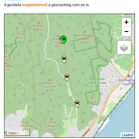
A geoláda
megtekinthető
a geocaching.com-on is.
+
−
1 km
Leaflet