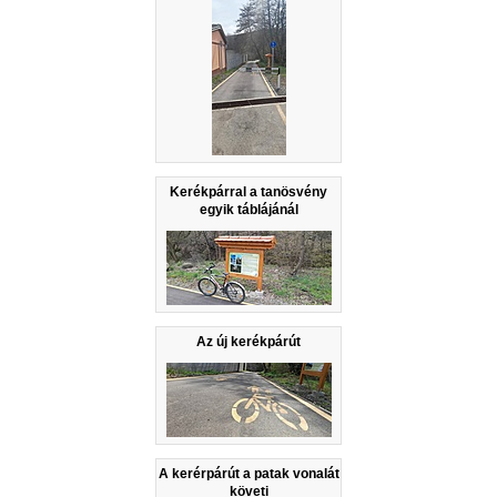
Kerékpárral a tanösvény
egyik táblájánál
Az új kerékpárút
A kerérpárút a patak vonalát
követi