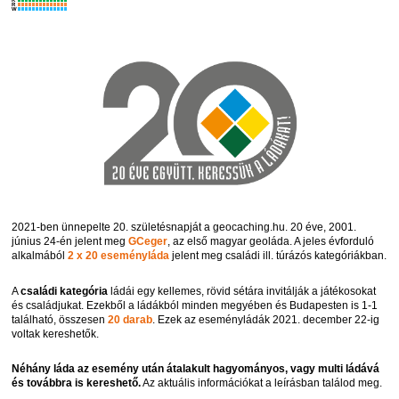
R
W
2021-ben ünnepelte 20. születésnapját a geocaching.hu. 20 éve, 2001.
június 24-én jelent meg
GCeger
, az első magyar geoláda. A jeles évforduló
alkalmából
2 x 20 eseményláda
jelent meg családi ill. túrázós kategóriákban.
A
családi kategória
ládái egy kellemes, rövid sétára invitálják a játékosokat
és családjukat. Ezekből a ládákból minden megyében és Budapesten is 1-1
található, összesen
20 darab
. Ezek az eseményládák 2021. december 22-ig
voltak kereshetők.
Néhány láda az esemény után átalakult hagyományos, vagy multi ládává
és továbbra is kereshető.
Az aktuális információkat a leírásban találod meg.