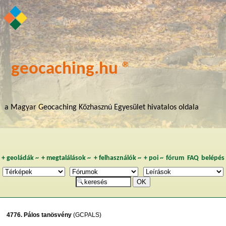
geocaching.hu ®
a Magyar Geocaching Közhasznú Egyesület hivatalos oldala
+
geoládák
~
+
megtalálások
~
+
felhasználók
~
+
poi
~
fórum
FAQ
belépés
4776. Pálos tanösvény
(GCPALS)