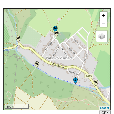
+
−
300 m
Leaflet
GPX