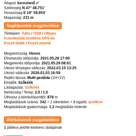
Állapot:
kereshető ✅
Szélesség
N 47° 48,751'
Hosszúság
E 19° 59,954'
Magasság:
231 m
Térképen:
TuHu
/
OSM
/
GMaps
Koordináták letöltése GPS-be
Közeli ládák
/
Közeli pontok
Megye/ország:
Heves
Elhelyezés időpontja:
2021.05.28 17:00
Megjelenés időpontja:
2021.05.29 08:01
Utolsó lényeges változás:
2022.03.15 13:25
Utolsó változás:
2026.01.03 16:59
Rejtés típusa:
Multi geoláda
(
1H+1V
)
Elrejtők:
Szőkéék
Ládagazda:
Szőkéék
Nehézség / Terep:
2.0 / 1.5
Úthossz a kiindulóponttól:
878
m
Megtalálások száma:
342
+ 1 sikertelen
+ 8 egyéb
,
grafikon
Megtalálások gyakorisága:
1.3
megtalálás hetente
1
játékos jelölte kedvenc ládájának
K