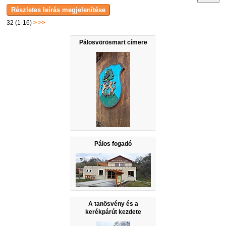
32 (1-16)
>
>>
Pálosvörösmart címere
Pálos fogadó
A tanösvény és a
kerékpárút kezdete