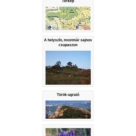
Térkép
A helyszín, mostmár sajnos
csupaszon
Török-ugrató