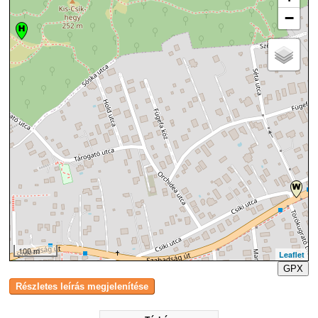
−
100 m
Leaflet
GPX