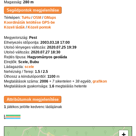
Magasság:
280 m
Térképen:
TuHu
/
OSM
/
GMaps
Koordináták letöltése GPS-be
Közeli ládák
/
Közeli pontok
Megye/ország:
Pest
Elhelyezés időpontja:
2003.03.18 17:00
Utolsó lényeges változás:
2020.07.25 19:39
Utolsó változás:
2020.07.27 18:30
Rejtés típusa:
Hagyományos geoláda
Elrejtők:
Scele, Bubu
Ládagazda:
scele
Nehézség / Terep:
1.5 / 2.5
Úthossz a kiindulóponttól:
1100
m
Megtalálások száma:
2006
+ 7 sikertelen
+ 38 egyéb
,
grafikon
Megtalálások gyakorisága:
1.6
megtalálás hetente
1
játékos jelölte kedvenc ládájának
K
R
W
+