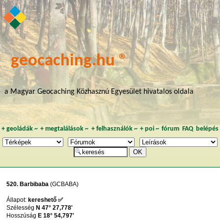
geocaching.hu ®
a Magyar Geocaching Közhasznú Egyesület hivatalos oldala
+
geoládák
~
+
megtalálások
~
+
felhasználók
~
+
poi
~
fórum
FAQ
belépés
520. Barbibaba
(GCBABA)
Állapot:
kereshető ✅
Szélesség
N 47° 27,778'
Hosszúság
E 18° 54,797'