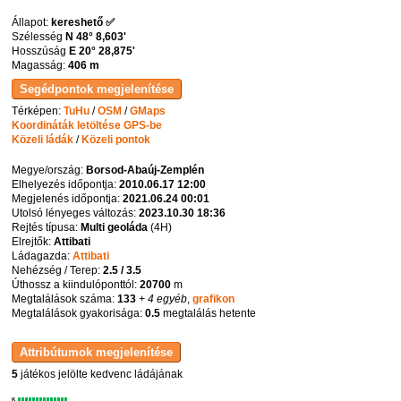
Állapot:
kereshető ✅
Szélesség
N 48° 8,603'
Hosszúság
E 20° 28,875'
Magasság:
406 m
Térképen:
TuHu
/
OSM
/
GMaps
Koordináták letöltése GPS-be
Közeli ládák
/
Közeli pontok
Megye/ország:
Borsod-Abaúj-Zemplén
Elhelyezés időpontja:
2010.06.17 12:00
Megjelenés időpontja:
2021.06.24 00:01
Utolsó lényeges változás:
2023.10.30 18:36
Rejtés típusa:
Multi geoláda
(
4H
)
Elrejtők:
Attibati
Ládagazda:
Attibati
Nehézség / Terep:
2.5 / 3.5
Úthossz a kiindulóponttól:
20700
m
Megtalálások száma:
133
+ 4 egyéb
,
grafikon
Megtalálások gyakorisága:
0.5
megtalálás hetente
5
játékos jelölte kedvenc ládájának
K