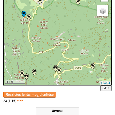
1 km
Leaflet
GPX
23 (1-16)
>
>>
Útvonal