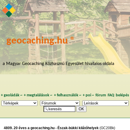
geocaching.hu ®
a Magyar Geocaching Közhasznú Egyesület hivatalos oldala
+
geoládák
~
+
megtalálások
~
+
felhasználók
~
+
poi
~
fórum
FAQ
belépés
4809. 20 éves a geocaching.hu - Észak-bükki kilátóhelyek
(GC20Bk)