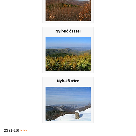
Nyír-kő ősszel
Nyír-kő télen
23 (1-16)
>
>>