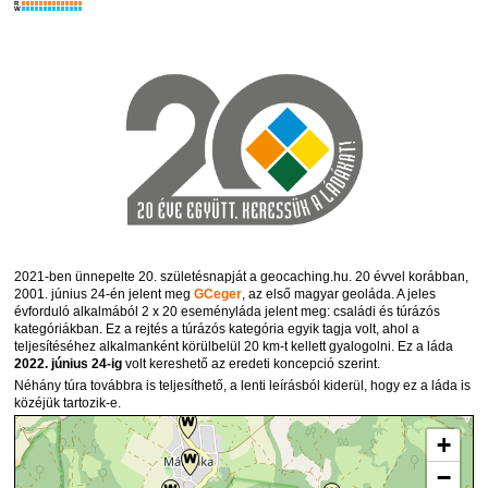
R
W
2021-ben ünnepelte 20. születésnapját a geocaching.hu. 20 évvel korábban,
2001. június 24-én jelent meg
GCeger
, az első magyar geoláda. A jeles
évforduló alkalmából 2 x 20 eseményláda jelent meg: családi és túrázós
kategóriákban. Ez a rejtés a túrázós kategória egyik tagja volt, ahol a
teljesítéséhez alkalmanként körülbelül 20 km-t kellett gyalogolni. Ez a láda
2022. június 24-ig
volt kereshető az eredeti koncepció szerint.
Néhány túra továbbra is teljesíthető, a lenti leírásból kiderül, hogy ez a láda is
közéjük tartozik-e.
+
−