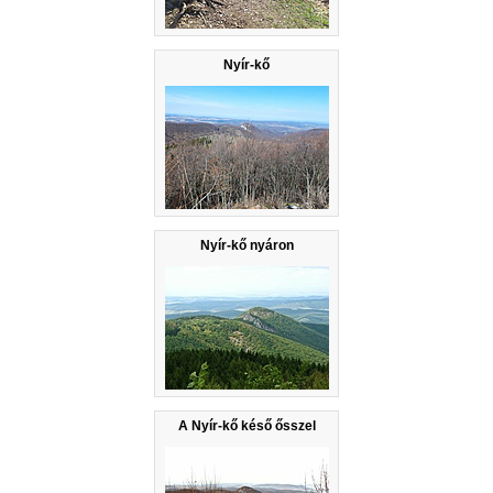
Nyír-kő
Nyír-kő nyáron
A Nyír-kő késő ősszel