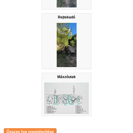
Rejtekadó
Mászóutak