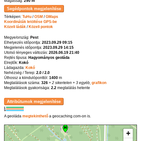
Magasság:
290 m
Térképen:
TuHu
/
OSM
/
GMaps
Koordináták letöltése GPS-be
Közeli ládák
/
Közeli pontok
Megye/ország:
Pest
Elhelyezés időpontja:
2023.09.29 09:15
Megjelenés időpontja:
2023.09.29 14:15
Utolsó lényeges változás:
2026.06.19 21:40
Rejtés típusa:
Hagyományos geoláda
Elrejtők:
Kokó
Ládagazda:
Kokó
Nehézség / Terep:
2.0 / 2.0
Úthossz a kiindulóponttól:
1400
m
Megtalálások száma:
326
+ 2 sikertelen
+ 3 egyéb
,
grafikon
Megtalálások gyakorisága:
2.2
megtalálás hetente
K
R
W
A geoláda
megtekinthető
a geocaching.com-on is.
+