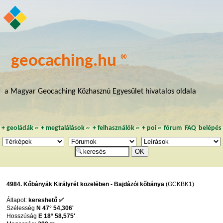
geocaching.hu ®
a Magyar Geocaching Közhasznú Egyesület hivatalos oldala
+
geoládák
~
+
megtalálások
~
+
felhasználók
~
+
poi
~
fórum
FAQ
belépés
4984. Kőbányák Királyrét közelében - Bajdázói kőbánya
(GCKBK1)
Állapot:
kereshető ✅
Szélesség
N 47° 54,306'
Hosszúság
E 18° 58,575'