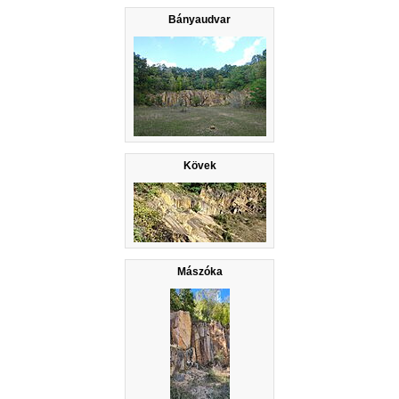
Bányaudvar
Kövek
Mászóka