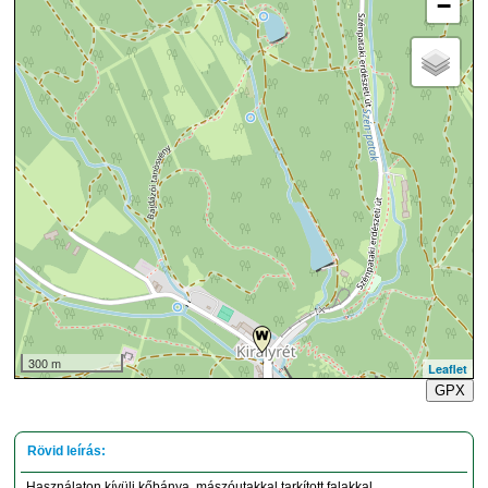
−
300 m
Leaflet
GPX
Használaton kívüli kőbánya, mászóutakkal tarkított falakkal.