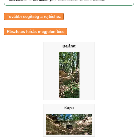
Bejárat
Kapu