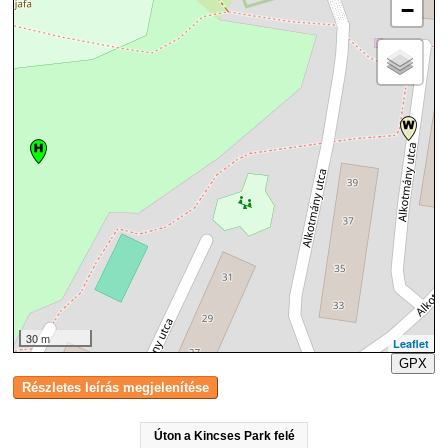
−
30 m
Leaflet
GPX
Úton a Kincses Park felé