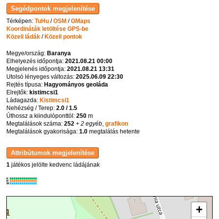
Térképen:
TuHu
/
OSM
/
GMaps
Koordináták letöltése GPS-be
Közeli ládák
/
Közeli pontok
Megye/ország:
Baranya
Elhelyezés időpontja:
2021.08.21 00:00
Megjelenés időpontja:
2021.08.21 13:31
Utolsó lényeges változás:
2025.06.09 22:30
Rejtés típusa:
Hagyományos geoláda
Elrejtők:
kistimcsi1
Ládagazda:
Kistimcsi1
Nehézség / Terep:
2.0 / 1.5
Úthossz a kiindulóponttól:
250
m
Megtalálások száma:
252
+ 2 egyéb
,
grafikon
Megtalálások gyakorisága:
1.0
megtalálás hetente
1
játékos jelölte kedvenc ládájának
K
R
W
+