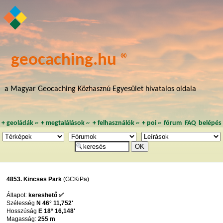
geocaching.hu ®
a Magyar Geocaching Közhasznú Egyesület hivatalos oldala
+
geoládák
~
+
megtalálások
~
+
felhasználók
~
+
poi
~
fórum
FAQ
belépés
4853. Kincses Park
(GCKiPa)
Állapot:
kereshető ✅
Szélesség
N 46° 11,752'
Hosszúság
E 18° 16,148'
Magasság:
255 m