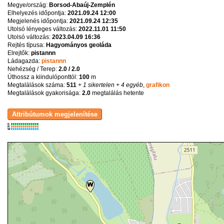
Megye/ország:
Borsod-Abaúj-Zemplén
Elhelyezés időpontja:
2021.09.24 12:00
Megjelenés időpontja:
2021.09.24 12:35
Utolsó lényeges változás:
2022.11.01 11:50
Utolsó változás:
2023.04.09 16:36
Rejtés típusa:
Hagyományos geoláda
Elrejtők:
pistannn
Ládagazda:
pistannn
Nehézség / Terep:
2.0 / 2.0
Úthossz a kiindulóponttól:
100
m
Megtalálások száma:
511
+ 1 sikertelen
+ 4 egyéb
,
grafikon
Megtalálások gyakorisága:
2.0
megtalálás hetente
K
R
W