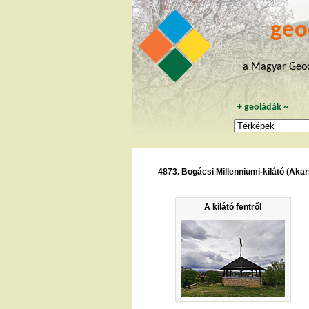
geo
a Magyar Geoc
+
geoládák
~
4873. Bogácsi Millenniumi-kilátó (Akar
A kilátó fentről