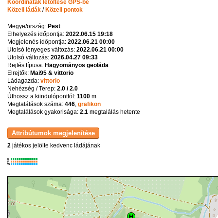
Koordináták letöltése GPS-be
Közeli ládák
/
Közeli pontok
Megye/ország:
Pest
Elhelyezés időpontja:
2022.06.15 19:18
Megjelenés időpontja:
2022.06.21 00:00
Utolsó lényeges változás:
2022.06.21 00:00
Utolsó változás:
2026.04.27 09:33
Rejtés típusa:
Hagyományos geoláda
Elrejtők:
Mai95 & vittorio
Ládagazda:
vittorio
Nehézség / Terep:
2.0 / 2.0
Úthossz a kiindulóponttól:
1100
m
Megtalálások száma:
446
,
grafikon
Megtalálások gyakorisága:
2.1
megtalálás hetente
2
játékos jelölte kedvenc ládájának
K
R
W