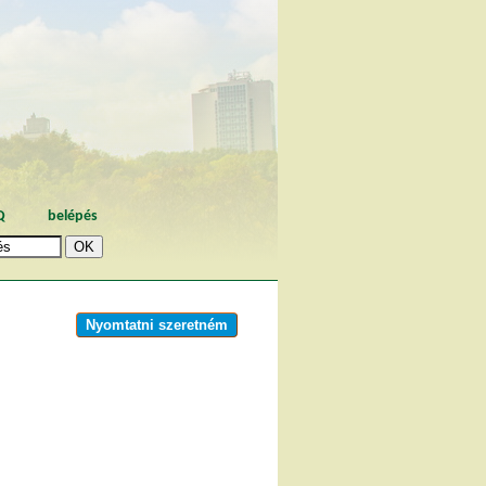
Q
belépés
Nyomtatni szeretném