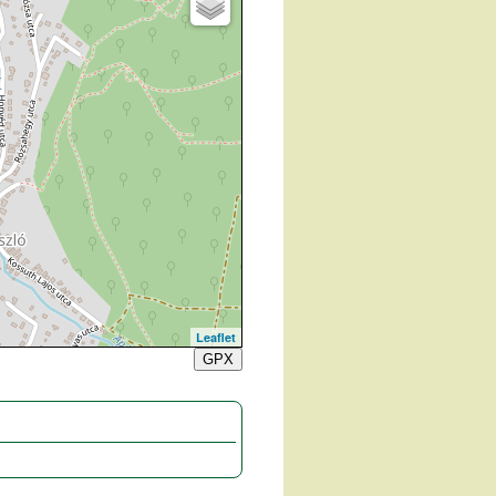
Leaflet
GPX