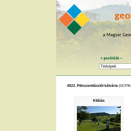
geo
a Magyar Geoc
+
geoládák
~
4922. Pilisszentlászlói kálvária
(GCPIK
Kilátás