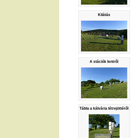
Kilátás
A stációk lentről
Tábla a kálvária létrejöttéről