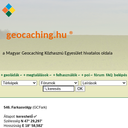
geocaching.hu ®
a Magyar Geocaching Közhasznú Egyesület hivatalos oldala
+
geoládák
~
+
megtalálások
~
+
felhasználók
~
+
poi
~
fórum
FAQ
belépés
546. Farkasvölgy
(GCFark)
Állapot:
kereshető ✅
Szélesség
N 47° 29,297'
Hosszúság
E 18° 58,582'