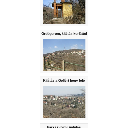
Ördögorom, kilátás korláttól
Kilátás a Gellért hegy felé
Farkasvölgyi indulás