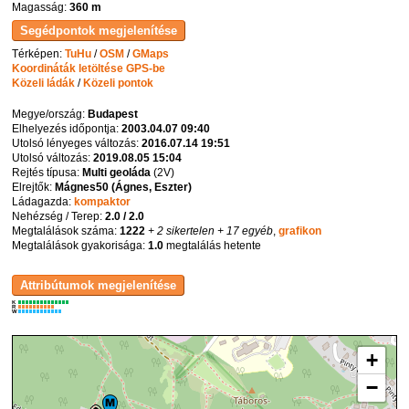
Magasság:
360 m
Térképen:
TuHu
/
OSM
/
GMaps
Koordináták letöltése GPS-be
Közeli ládák
/
Közeli pontok
Megye/ország:
Budapest
Elhelyezés időpontja:
2003.04.07 09:40
Utolsó lényeges változás:
2016.07.14 19:51
Utolsó változás:
2019.08.05 15:04
Rejtés típusa:
Multi geoláda
(
2V
)
Elrejtők:
Mágnes50 (Ágnes, Eszter)
Ládagazda:
kompaktor
Nehézség / Terep:
2.0 / 2.0
Megtalálások száma:
1222
+ 2 sikertelen
+ 17 egyéb
,
grafikon
Megtalálások gyakorisága:
1.0
megtalálás hetente
K
R
W
+
−