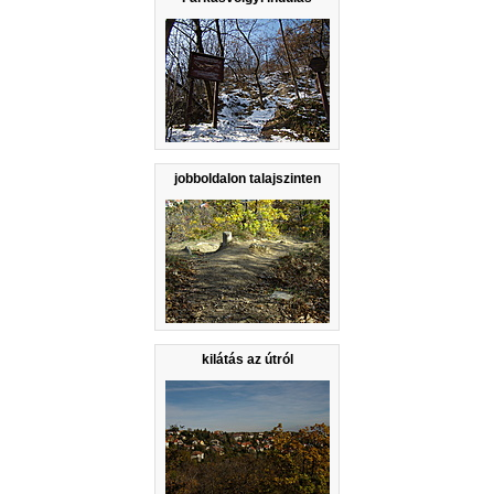
jobboldalon talajszinten
kilátás az útról