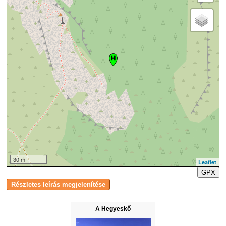
30 m
Leaflet
GPX
A Hegyeskő