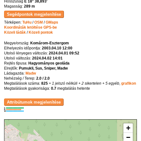
Hosszúság
E 18° 38,893'
Magasság:
289 m
Térképen:
TuHu
/
OSM
/
GMaps
Koordináták letöltése GPS-be
Közeli ládák
/
Közeli pontok
Megye/ország:
Komárom-Esztergom
Elhelyezés időpontja:
2003.04.10 12:00
Utolsó lényeges változás:
2024.04.01 09:52
Utolsó változás:
2024.04.02 14:01
Rejtés típusa:
Hagyományos geoláda
Elrejtők:
Pumukli, Sus, Sniper, Madw
Ládagazda:
Madw
Nehézség / Terep:
2.0 / 2.0
Megtalálások száma:
825
+ 1 jelszó nélküli
+ 2 sikertelen
+ 5 egyéb
,
grafikon
Megtalálások gyakorisága:
0.7
megtalálás hetente
K
R
W
+
−