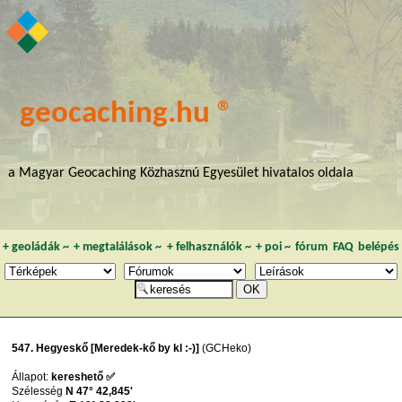
geocaching.hu ®
a Magyar Geocaching Közhasznú Egyesület hivatalos oldala
+
geoládák
~
+
megtalálások
~
+
felhasználók
~
+
poi
~
fórum
FAQ
belépés
547. Hegyeskő [Meredek-kő by kl :-)]
(GCHeko)
Állapot:
kereshető ✅
Szélesség
N 47° 42,845'