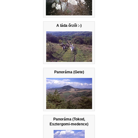
A láda őrzői :-)
Panoráma (Gete)
Panoráma (Tokod,
Esztergomi-medence)