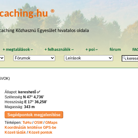
caching.hu ®
aching Közhasznú Egyesület hivatalos oldala
+
megtalálások
~
+
felhasználók
~
+
poi
~
fórum
FA
SVOK)
Állapot:
kereshető ✅
Szélesség
N 47° 4,736'
Hosszúság
E 17° 36,258'
Magasság:
343 m
Térképen:
TuHu
/
OSM
/
GMaps
Koordináták letöltése GPS-be
Közeli ládák
/
Közeli pontok