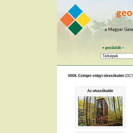
geo
a Magyar Geoc
+
geoládák
~
5009. Csinger-völgyi olvasókabin
(GC
Az olvasókabin