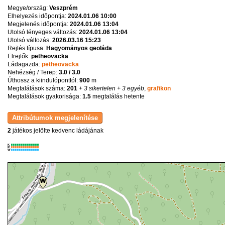
Megye/ország:
Veszprém
Elhelyezés időpontja:
2024.01.06 10:00
Megjelenés időpontja:
2024.01.06 13:04
Utolsó lényeges változás:
2024.01.06 13:04
Utolsó változás:
2026.03.16 15:23
Rejtés típusa:
Hagyományos geoláda
Elrejtők:
petheovacka
Ládagazda:
petheovacka
Nehézség / Terep:
3.0 / 3.0
Úthossz a kiindulóponttól:
900
m
Megtalálások száma:
201
+ 3 sikertelen
+ 3 egyéb
,
grafikon
Megtalálások gyakorisága:
1.5
megtalálás hetente
2
játékos jelölte kedvenc ládájának
K
R
W