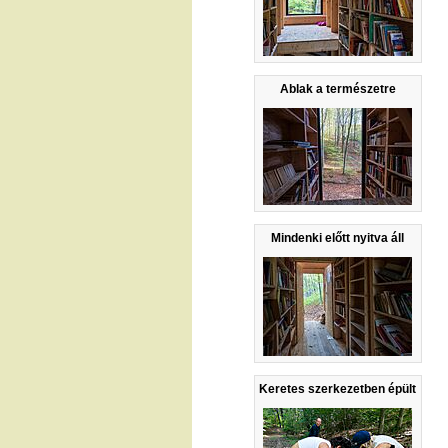
Ablak a természetre
Mindenki előtt nyitva áll
Keretes szerkezetben épült