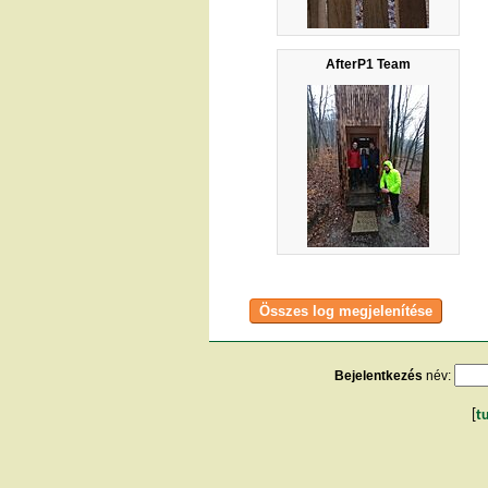
AfterP1 Team
Bejelentkezés
név:
[
t