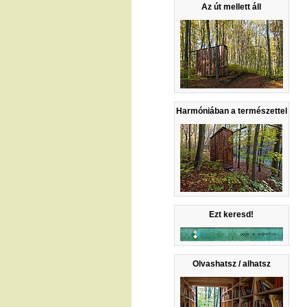
Az út mellett áll
Harmóniában a természettel
Ezt keresd!
Olvashatsz / alhatsz