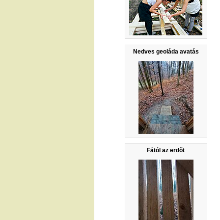
Nedves geoláda avatás
Fától az erdőt