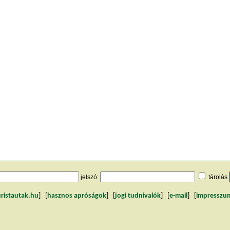
jelszó:
tárolás
uristautak.hu
] [
hasznos apróságok
] [
jogi tudnivalók
] [
e-mail
] [
impresszu