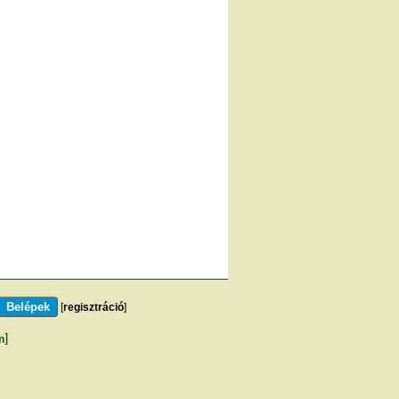
[
regisztráció
]
m
]