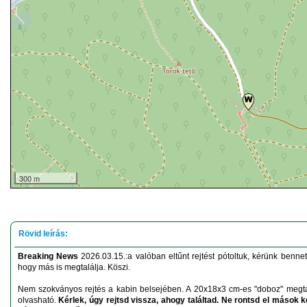
300 m
Breaking News
2026.03.15.:a valóban eltűnt rejtést pótoltuk, kérünk benn
hogy más is megtalálja. Köszi.
Nem szokványos rejtés a kabin belsejében. A 20x18x3 cm-es "doboz" megta
olvasható.
Kérlek, úgy rejtsd vissza, ahogy találtad. Ne rontsd el mások ke