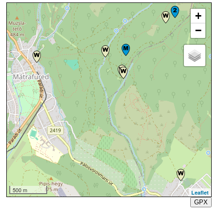
+
−
500 m
Leaflet
GPX