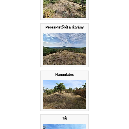
Peresi-tetőről a látvány
Hangulatos
Táj