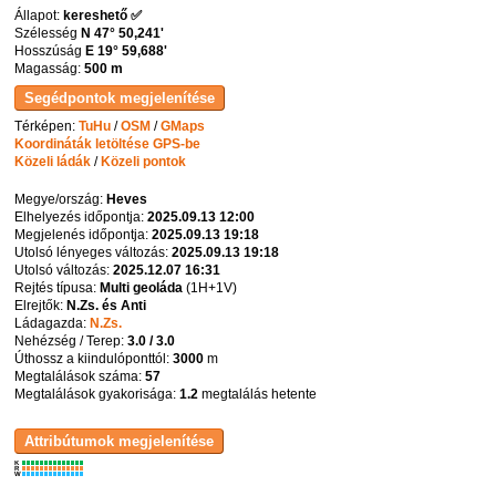
Állapot:
kereshető ✅
Szélesség
N 47° 50,241'
Hosszúság
E 19° 59,688'
Magasság:
500 m
Térképen:
TuHu
/
OSM
/
GMaps
Koordináták letöltése GPS-be
Közeli ládák
/
Közeli pontok
Megye/ország:
Heves
Elhelyezés időpontja:
2025.09.13 12:00
Megjelenés időpontja:
2025.09.13 19:18
Utolsó lényeges változás:
2025.09.13 19:18
Utolsó változás:
2025.12.07 16:31
Rejtés típusa:
Multi geoláda
(
1H+1V
)
Elrejtők:
N.Zs. és Anti
Ládagazda:
N.Zs.
Nehézség / Terep:
3.0 / 3.0
Úthossz a kiindulóponttól:
3000
m
Megtalálások száma:
57
Megtalálások gyakorisága:
1.2
megtalálás hetente
K
R
W