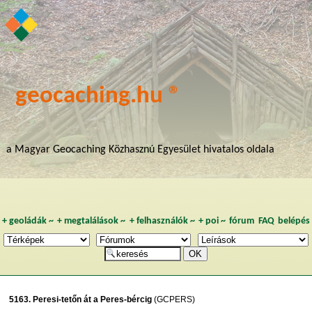
geocaching.hu ®
a Magyar Geocaching Közhasznú Egyesület hivatalos oldala
+
geoládák
~
+
megtalálások
~
+
felhasználók
~
+
poi
~
fórum
FAQ
belépés
5163. Peresi-tetőn át a Peres-bércig
(GCPERS)