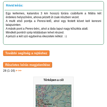
Egy kellemes, kalandos 3 km hosszú túrára csábítunk a Mátra két
érdekes helyszínére, ahova jelzett út csak részben vezet.
A multi első pontja a Peresi-tető, ahol egy festett követ kell keresni
talajszinten.
A másik pont a Peres-bérc, ahol a láda lapul nagy kőszikla alatt.
Mindkét pontról szép kilátásban lehet részed.
A jelszó a két szó egybeírva ékezetek nélkül. :-)
28 (1-16)
>
>>
Térképen a cél