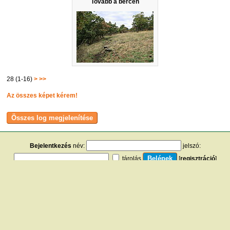
Tovább a bércen
28 (1-16)
>
>>
Az összes képet kérem!
Bejelentkezés
név:
jelszó:
tárolás
[
regisztráció
]
[
turistautak.hu
] [
hasznos apróságok
] [
jogi tudnivalók
]
[
e-mail
] [
impresszum
]