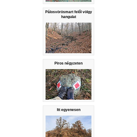
Pálosvörösmart felől völgy
hangulat
Piros négyzeten
Itt egyenesen