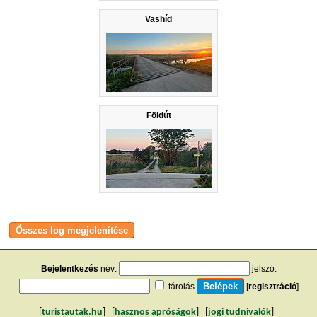
Vashíd
Földút
Bejelentkezés
név:
jelszó:
tárolás
[
regisztráció
]
[
turistautak.hu
] [
hasznos apróságok
] [
jogi tudnivalók
]