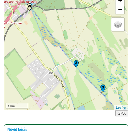
+
−
1 km
Leaflet
GPX