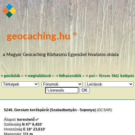
geocaching.hu ®
a Magyar Geocaching Közhasznú Egyesület hivatalos oldala
+
geoládák
~
+
megtalálások
~
+
felhasználók
~
+
poi
~
fórum
FAQ
belépés
5246. Gorsium kerékpárút (Szabadbattyán - Soponya)
(GCSAR)
Állapot:
kereshető ✅
Szélesség
N 47° 6,455'
Hosszúság
E 18° 23,610'
Magasság:
111 m