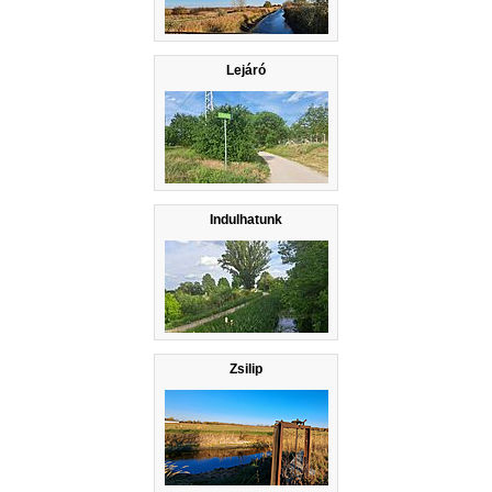
Lejáró
Indulhatunk
Zsilip