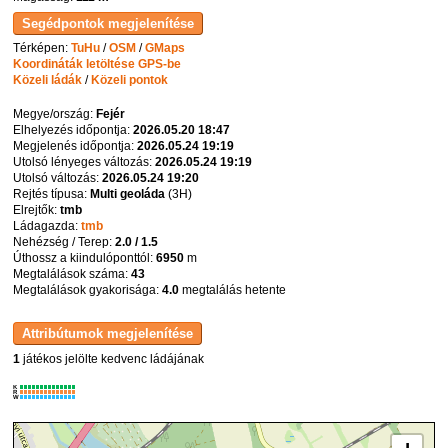
Térképen:
TuHu
/
OSM
/
GMaps
Koordináták letöltése GPS-be
Közeli ládák
/
Közeli pontok
Megye/ország:
Fejér
Elhelyezés időpontja:
2026.05.20 18:47
Megjelenés időpontja:
2026.05.24 19:19
Utolsó lényeges változás:
2026.05.24 19:19
Utolsó változás:
2026.05.24 19:20
Rejtés típusa:
Multi geoláda
(
3H
)
Elrejtők:
tmb
Ládagazda:
tmb
Nehézség / Terep:
2.0 / 1.5
Úthossz a kiindulóponttól:
6950
m
Megtalálások száma:
43
Megtalálások gyakorisága:
4.0
megtalálás hetente
1
játékos jelölte kedvenc ládájának
K
R
W