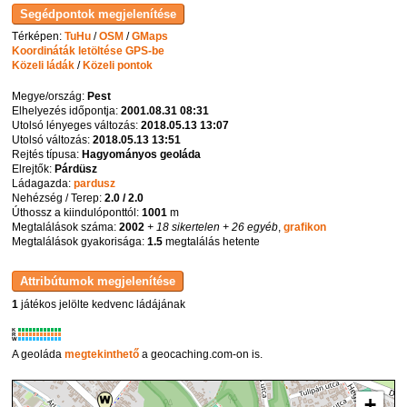
Térképen:
TuHu
/
OSM
/
GMaps
Koordináták letöltése GPS-be
Közeli ládák
/
Közeli pontok
Megye/ország:
Pest
Elhelyezés időpontja:
2001.08.31 08:31
Utolsó lényeges változás:
2018.05.13 13:07
Utolsó változás:
2018.05.13 13:51
Rejtés típusa:
Hagyományos geoláda
Elrejtők:
Párdüsz
Ládagazda:
pardusz
Nehézség / Terep:
2.0 / 2.0
Úthossz a kiindulóponttól:
1001
m
Megtalálások száma:
2002
+ 18 sikertelen
+ 26 egyéb
,
grafikon
Megtalálások gyakorisága:
1.5
megtalálás hetente
1
játékos jelölte kedvenc ládájának
K
R
W
A geoláda
megtekinthető
a geocaching.com-on is.
+