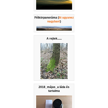
Félkörpanoráma (
Itt ugyanez
nagyban!
)
A rejtek......
2018_május_a láda és
tartalma