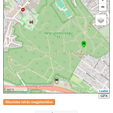
−
300 m
Leaflet
GPX