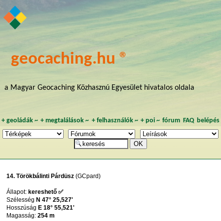
geocaching.hu ®
a Magyar Geocaching Közhasznú Egyesület hivatalos oldala
+
geoládák
~
+
megtalálások
~
+
felhasználók
~
+
poi
~
fórum
FAQ
belépés
14. Törökbálinti Párdüsz
(GCpard)
Állapot:
kereshető ✅
Szélesség
N 47° 25,527'
Hosszúság
E 18° 55,521'
Magasság:
254 m