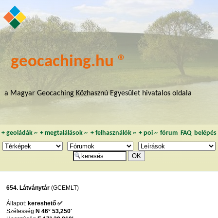
geocaching.hu ®
a Magyar Geocaching Közhasznú Egyesület hivatalos oldala
+
geoládák
~
+
megtalálások
~
+
felhasználók
~
+
poi
~
fórum
FAQ
belépés
654. Látványtár
(GCEMLT)
Állapot:
kereshető ✅
Szélesség
N 46° 53,250'