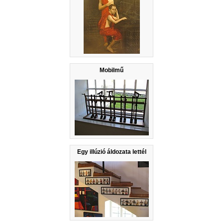
Mobilmű
Egy illúzió áldozata lettél