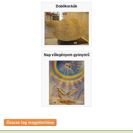
Dobókockák
Nap vőlegényem gyönyörű