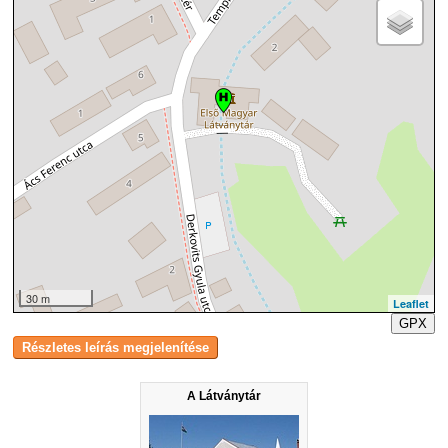
30 m
Leaflet
GPX
A Látványtár