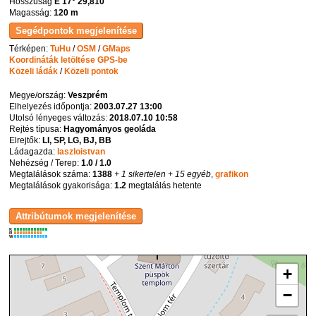
Hosszúság
E 17° 29,810'
Magasság:
120 m
Térképen:
TuHu
/
OSM
/
GMaps
Koordináták letöltése GPS-be
Közeli ládák
/
Közeli pontok
Megye/ország:
Veszprém
Elhelyezés időpontja:
2003.07.27 13:00
Utolsó lényeges változás:
2018.07.10 10:58
Rejtés típusa:
Hagyományos geoláda
Elrejtők:
LI, SP, LG, BJ, BB
Ládagazda:
laszloistvan
Nehézség / Terep:
1.0 / 1.0
Megtalálások száma:
1388
+ 1 sikertelen
+ 15 egyéb
,
grafikon
Megtalálások gyakorisága:
1.2
megtalálás hetente
K
R
W
+
−