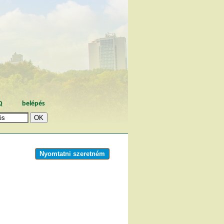
Q
belépés
Nyomtatni szeretném