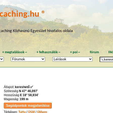
caching.hu ®
aching Közhasznú Egyesület hivatalos oldala
+
megtalálások
~
+
felhasználók
~
+
poi
~
fórum
FA
Állapot:
kereshető ✅
Szélesség
N 47° 46,097'
Hosszúság
E 18° 58,934'
Magasság:
199 m
Térképen:
TuHu
/
OSM
/
GMaps