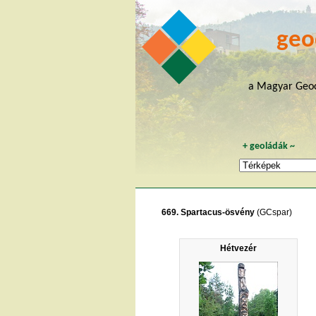
geo
a Magyar Geoc
+
geoládák
~
669. Spartacus-ösvény
(GCspar)
Hétvezér