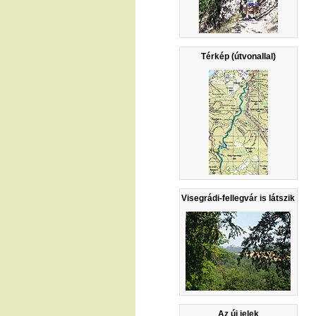
Térkép (útvonallal)
Visegrádi-fellegvár is látszik
Az új jelek