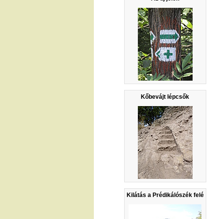
Kőbevájt lépcsők
Kilátás a Prédikálószék felé