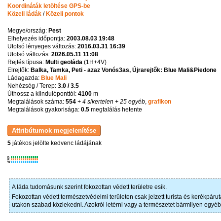
Koordináták letöltése GPS-be
Közeli ládák
/
Közeli pontok
Megye/ország:
Pest
Elhelyezés időpontja:
2003.08.03 19:48
Utolsó lényeges változás:
2016.03.31 16:39
Utolsó változás:
2026.05.11 11:08
Rejtés típusa:
Multi geoláda
(
1H+4V
)
Elrejtők:
Balka, Tamka, Peti - azaz Vonós3as, Újrarejtők: Blue Mali&Piedone
Ládagazda:
Blue Mali
Nehézség / Terep:
3.0 / 3.5
Úthossz a kiindulóponttól:
4100
m
Megtalálások száma:
554
+ 4 sikertelen
+ 25 egyéb
,
grafikon
Megtalálások gyakorisága:
0.5
megtalálás hetente
5
játékos jelölte kedvenc ládájának
K
R
W
A láda tudomásunk szerint fokozottan védett területre esik.
Fokozottan védett természetvédelmi területen csak jelzett turista és kerékpáruta
utakon szabad közlekedni. Azokról letérni vagy a természetet bármilyen egyéb 