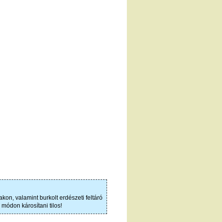
kon, valamint burkolt erdészeti feltáró
módon károsítani tilos!