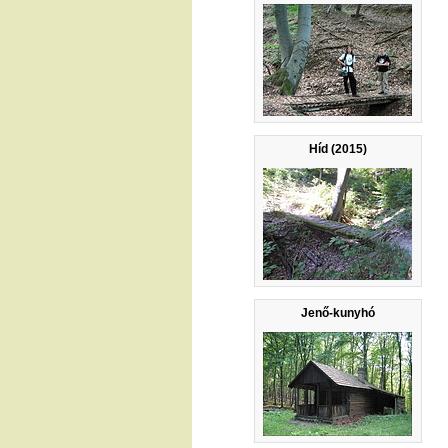
Híd (2015)
Jenő-kunyhó