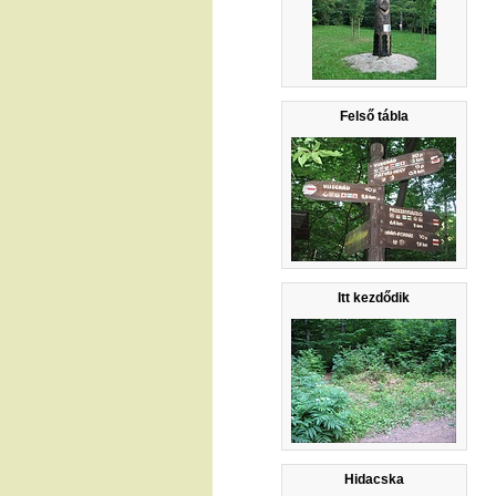
Felső tábla
Itt kezdődik
Hidacska