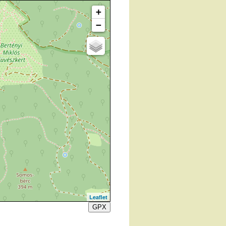
+
−
Leaflet
GPX