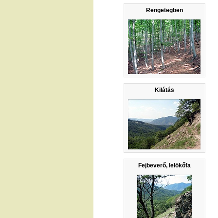
Rengetegben
Kilátás
Fejbeverő, lelökőfa