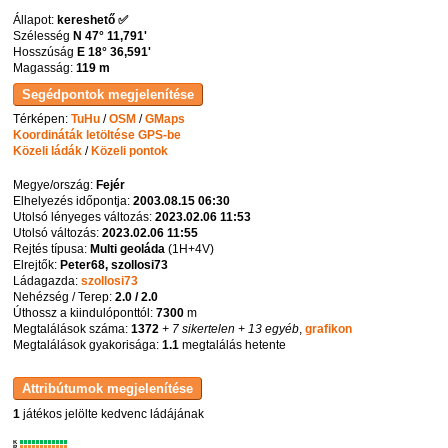
Állapot:
kereshető ✅
Szélesség
N 47° 11,791'
Hosszúság
E 18° 36,591'
Magasság:
119 m
Térképen:
TuHu
/
OSM
/
GMaps
Koordináták letöltése GPS-be
Közeli ládák
/
Közeli pontok
Megye/ország:
Fejér
Elhelyezés időpontja:
2003.08.15 06:30
Utolsó lényeges változás:
2023.02.06 11:53
Utolsó változás:
2023.02.06 11:55
Rejtés típusa:
Multi geoláda
(
1H+4V
)
Elrejtők:
Peter68, szollosi73
Ládagazda:
szollosi73
Nehézség / Terep:
2.0 / 2.0
Úthossz a kiindulóponttól:
7300
m
Megtalálások száma:
1372
+ 7 sikertelen
+ 13 egyéb
,
grafikon
Megtalálások gyakorisága:
1.1
megtalálás hetente
1
játékos jelölte kedvenc ládájának
K
R