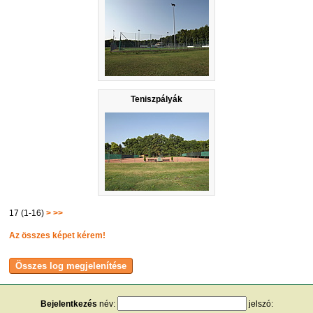
Teniszpályák
17 (1-16)
>
>>
Az összes képet kérem!
Bejelentkezés
név:
jelszó: