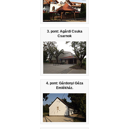
3. pont: Agárdi Csuka
Csarnok
4. pont: Gárdonyi Géza
Emlékház.