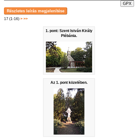
GPX
17 (1-16)
>
>>
1. pont: Szent István Király
Plébánia.
Az 1. pont közelében.