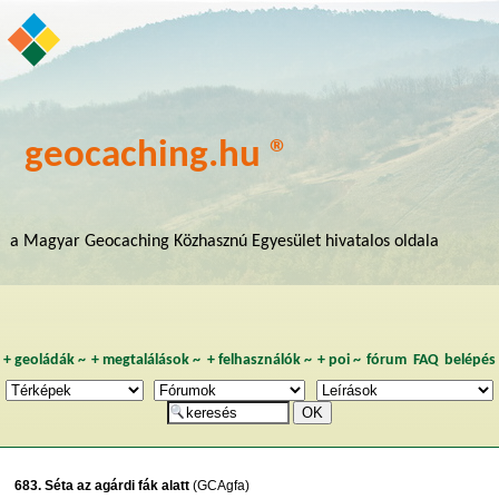
geocaching.hu ®
a Magyar Geocaching Közhasznú Egyesület hivatalos oldala
+
geoládák
~
+
megtalálások
~
+
felhasználók
~
+
poi
~
fórum
FAQ
belépés
683. Séta az agárdi fák alatt
(GCAgfa)