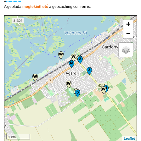
W
A geoláda
megtekinthető
a geocaching.com-on is.
+
−
1 km
Leaflet