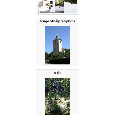
Tompa Mihály temploma
A láp