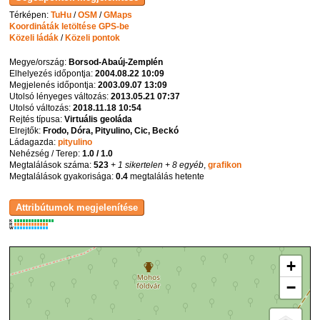
Térképen:
TuHu
/
OSM
/
GMaps
Koordináták letöltése GPS-be
Közeli ládák
/
Közeli pontok
Megye/ország:
Borsod-Abaúj-Zemplén
Elhelyezés időpontja:
2004.08.22 10:09
Megjelenés időpontja:
2003.09.07 13:09
Utolsó lényeges változás:
2013.05.21 07:37
Utolsó változás:
2018.11.18 10:54
Rejtés típusa:
Virtuális geoláda
Elrejtők:
Frodo, Dóra, Pityulino, Cic, Beckó
Ládagazda:
pityulino
Nehézség / Terep:
1.0 / 1.0
Megtalálások száma:
523
+ 1 sikertelen
+ 8 egyéb
,
grafikon
Megtalálások gyakorisága:
0.4
megtalálás hetente
K
R
W
+
−