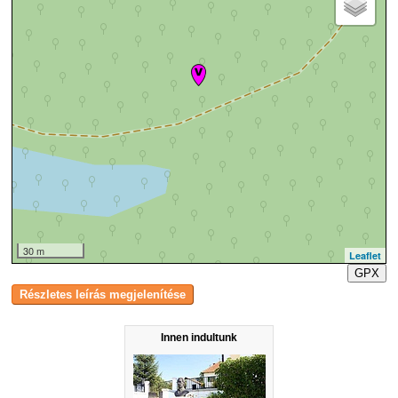
30 m
Leaflet
GPX
Innen indultunk