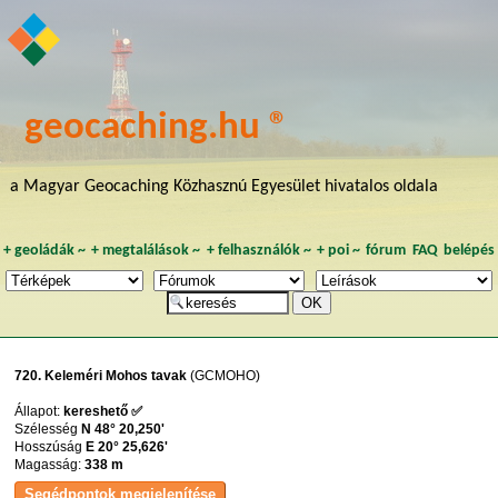
geocaching.hu ®
a Magyar Geocaching Közhasznú Egyesület hivatalos oldala
+
geoládák
~
+
megtalálások
~
+
felhasználók
~
+
poi
~
fórum
FAQ
belépés
720. Keleméri Mohos tavak
(GCMOHO)
Állapot:
kereshető ✅
Szélesség
N 48° 20,250'
Hosszúság
E 20° 25,626'
Magasság:
338 m