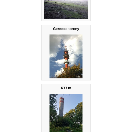
Gerecse torony
633 m