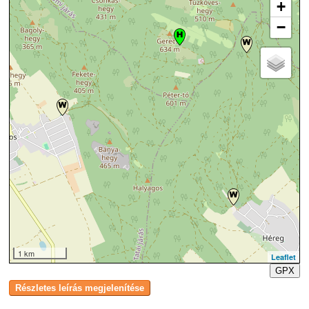
+
−
1 km
Leaflet
GPX