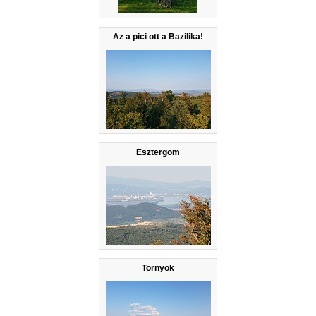
Az a pici ott a Bazilika!
Esztergom
Tornyok