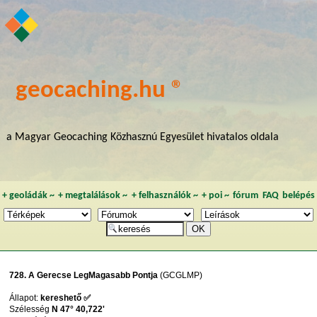
geocaching.hu ®
a Magyar Geocaching Közhasznú Egyesület hivatalos oldala
+
geoládák
~
+
megtalálások
~
+
felhasználók
~
+
poi
~
fórum
FAQ
belépés
728. A Gerecse LegMagasabb Pontja
(GCGLMP)
Állapot:
kereshető ✅
Szélesség
N 47° 40,722'