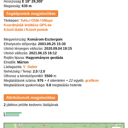
Hosszúság
E 18° 29,300'
Magasság:
630 m
Térképen:
TuHu
/
OSM
/
GMaps
Koordináták letöltése GPS-be
Közeli ládák
/
Közeli pontok
Megye/ország:
Komárom-Esztergom
Elhelyezés időpontja:
2003.09.25 15:30
Utolsó lényeges változás:
2020.09.04 19:15
Utolsó változás:
2021.06.15 16:12
Rejtés típusa:
Hagyományos geoláda
Elrejtők:
Márton
Ládagazda:
V_Gabor
Nehézség / Terep:
2.0 / 2.0
Úthossz a kiindulóponttól:
5500
m
Megtalálások száma:
976
+ 4 sikertelen
+ 22 egyéb
,
grafikon
Megtalálások gyakorisága:
0.8
megtalálás hetente
2
játékos jelölte kedvenc ládájának
K
R
W