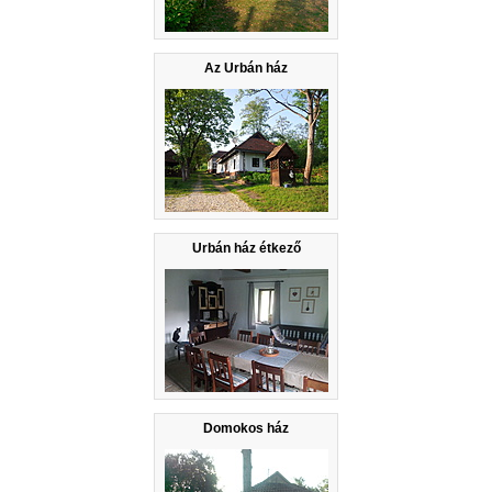
Az Urbán ház
Urbán ház étkező
Domokos ház