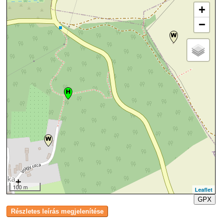
+
−
100 m
Leaflet
GPX