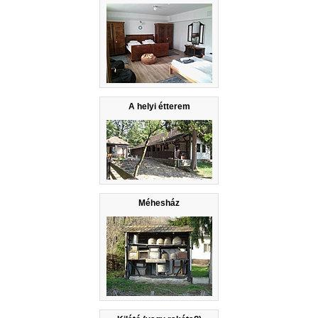
A helyi étterem
Méhesház