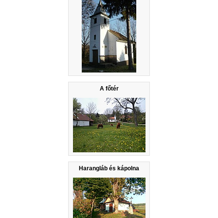
A főtér
Harangláb és kápolna