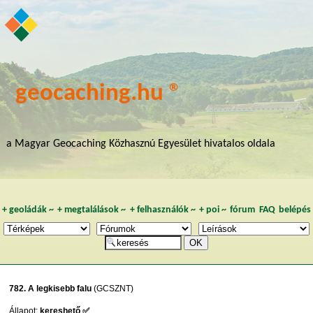
geocaching.hu ®
a Magyar Geocaching Közhasznú Egyesület hivatalos oldala
+
geoládák
~
+
megtalálások
~
+
felhasználók
~
+
poi
~
fórum
FAQ
belépés
782. A legkisebb falu
(GCSZNT)
Állapot:
kereshető ✅