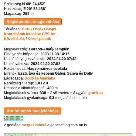
Szélesség
N 48° 24,452'
Hosszúság
E 20° 58,486'
Magasság:
259 m
Térképen:
TuHu
/
OSM
/
GMaps
Koordináták letöltése GPS-be
Közeli ládák
/
Közeli pontok
Megye/ország:
Borsod-Abaúj-Zemplén
Elhelyezés időpontja:
2003.11.08 14:15
Utolsó lényeges változás:
2024.04.20 07:48
Utolsó változás:
2024.04.20 07:52
Rejtés típusa:
Hagyományos geoláda
Elrejtők:
Eszti, Éva és kepenu Gábor, Sanya és Dolly
Ládagazda:
Dodó és Malvinka
Nehézség / Terep:
1.0 / 2.0
Úthossz a kiindulóponttól:
400
m
Megtalálások száma:
338
+ 2 sikertelen
+ 8 egyéb
,
grafikon
Megtalálások gyakorisága:
0.3
megtalálás hetente
K
R
W
A geoláda
megtekinthető
a geocaching.com-on is.