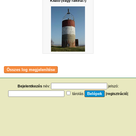
Kilátó (vagy rakéta?)
Bejelentkezés
név:
jelszó:
tárolás
[
regisztráció
]
[
turistautak.hu
] [
hasznos apróságok
] [
jogi tudnivalók
]
[
e-mail
] [
impresszum
]