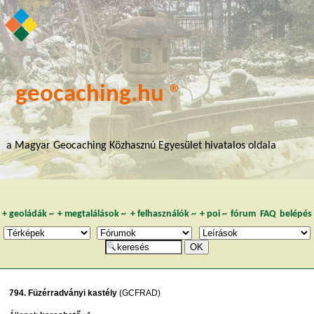
geocaching.hu ®
a Magyar Geocaching Közhasznú Egyesület hivatalos oldala
+
geoládák
~
+
megtalálások
~
+
felhasználók
~
+
poi
~
fórum
FAQ
belépés
794. Füzérradványi kastély
(GCFRAD)