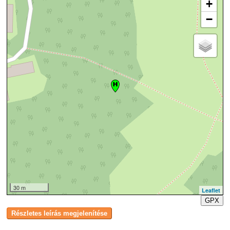
+
−
30 m
Leaflet
GPX