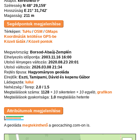
Állapot:
kereshető ✅
Szélesség
N 48° 29,159'
Hosszúság
E 21° 31,742'
Magasság:
211 m
Térképen:
TuHu
/
OSM
/
GMaps
Koordináták letöltése GPS-be
Közeli ládák
/
Közeli pontok
Megye/ország:
Borsod-Abaúj-Zemplén
Elhelyezés időpontja:
2003.11.16 16:00
Utolsó lényeges változás:
2020.08.23 20:01
Utolsó változás:
2026.03.08 21:34
Rejtés típusa:
Hagyományos geoláda
Elrejtők:
Eszti, Tamipami, Dávid és kepenu Gábor
Ládagazda:
luilui
Nehézség / Terep:
2.0 / 1.5
Megtalálások száma:
1128
+ 10 sikertelen
+ 10 egyéb
,
grafikon
Megtalálások gyakorisága:
1.0
megtalálás hetente
K
R
W
A geoláda
megtekinthető
a geocaching.com-on is.