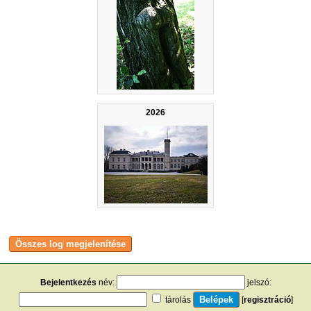
2026
Bejelentkezés
név:
jelszó:
tárolás
[
regisztráció
]