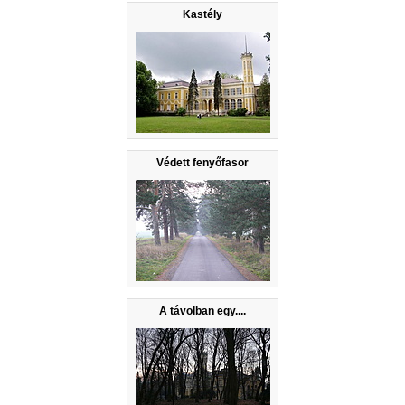
Kastély
Védett fenyőfasor
A távolban egy....