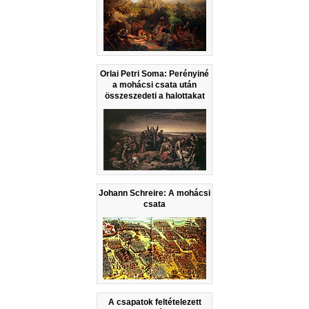
Orlai Petri Soma: Perényiné
a mohácsi csata után
összeszedeti a halottakat
Johann Schreire: A mohácsi
csata
A csapatok feltételezett