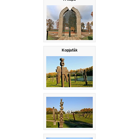
Kopjafák