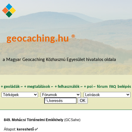
geocaching.hu ®
a Magyar Geocaching Közhasznú Egyesület hivatalos oldala
+
geoládák
~
+
megtalálások
~
+
felhasználók
~
+
poi
~
fórum
FAQ
belépés
849. Mohácsi Történelmi Emlékhely
(GCSahe)
Állapot:
kereshető ✅