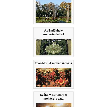
Az Emlékhely
madártávlatból
Than Mór: A mohácsi csata
Székely Bertalan: A
mohácsi csata