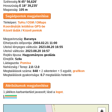
Szélesség
N 45° 56,626'
Hosszúság
E 18° 39,235'
Magasság:
105 m
Térképen:
TuHu
/
OSM
/
GMaps
Koordináták letöltése GPS-be
Közeli ládák
/
Közeli pontok
Megye/ország:
Baranya
Elhelyezés időpontja:
2004.02.21 11:00
Utolsó lényeges változás:
2023.08.20 16:55
Utolsó változás:
2023.08.20 16:57
Rejtés típusa:
Hagyományos geoláda
Elrejtők:
Szilu
Ládagazda:
Pomisa
Nehézség / Terep:
2.0 / 2.0
Megtalálások száma:
848
+ 1 sikertelen
+ 5 egyéb
,
grafikon
Megtalálások gyakorisága:
0.7
megtalálás hetente
1 játékos karbantartást javasolt; lásd a
logot
.
K
R
W
+