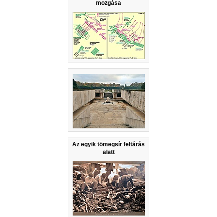
mozgása
Az egyik tömegsír feltárás
alatt