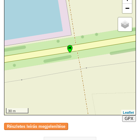
−
30 m
Leaflet
GPX