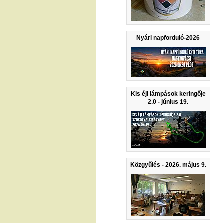
Nyári napforduló-2026
Kis éji lámpások keringője
2.0 - június 19.
Közgyűlés - 2026. május 9.