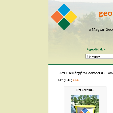
geo
a Magyar Geoc
+
geoládák
~
3229. Eseményjáró Geovödör
(GCJaro
142 (1-16)
>
>>
Ezt keresd...