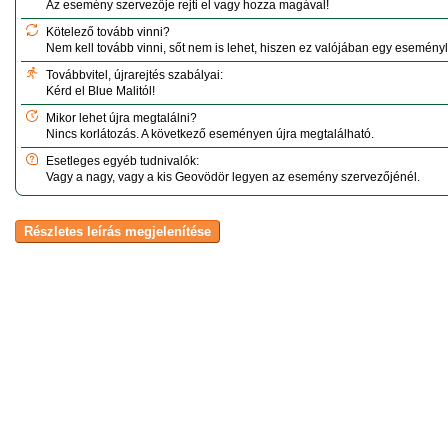
Az esemény szervezője rejti el vagy hozza magával!
Kötelező tovább vinni?
Nem kell tovább vinni, sőt nem is lehet, hiszen ez valójában egy esemény
Továbbvitel, újrarejtés szabályai:
Kérd el Blue Malitól!
Mikor lehet újra megtalálni?
Nincs korlátozás. A következő eseményen újra megtalálható.
Esetleges egyéb tudnivalók:
Vagy a nagy, vagy a kis Geovödör legyen az esemény szervezőjénél.