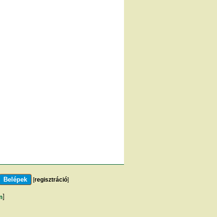
[
regisztráció
]
m
]