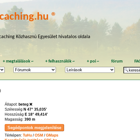
caching.hu ®
aching Közhasznú Egyesület hivatalos oldala
+
megtalálások
~
+
felhasználók
~
+
poi
~
fórum
FA
)
Állapot:
beteg ❌
Szélesség
N 47° 35,035'
Hosszúság
E 18° 49,414'
Magasság:
390 m
Térképen:
TuHu
/
OSM
/
GMaps