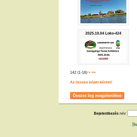
2025.10.04 Loko-424
142 (1-16)
>
>>
Az összes képet kérem!
Bejelentkezés
név:
[
t