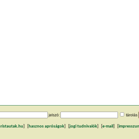
jelszó:
tárolás
uristautak.hu
] [
hasznos apróságok
] [
jogi tudnivalók
] [
e-mail
] [
impresszu