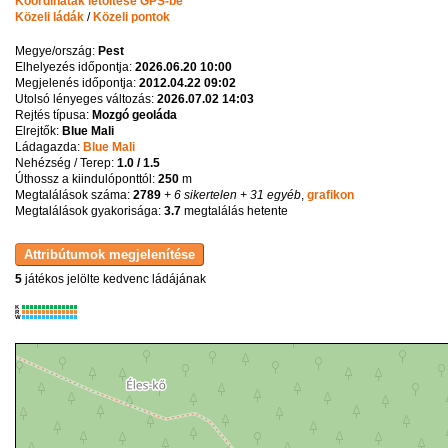
Koordináták letöltése GPS-be
Közeli ládák
/
Közeli pontok
Megye/ország:
Pest
Elhelyezés időpontja:
2026.06.20 10:00
Megjelenés időpontja:
2012.04.22 09:02
Utolsó lényeges változás:
2026.07.02 14:03
Rejtés típusa:
Mozgó geoláda
Elrejtők:
Blue Mali
Ládagazda:
Blue Mali
Nehézség / Terep:
1.0 / 1.5
Úthossz a kiindulóponttól:
250
m
Megtalálások száma:
2789
+ 6 sikertelen
+ 31 egyéb
,
grafikon
Megtalálások gyakorisága:
3.7
megtalálás hetente
5
játékos jelölte kedvenc ládájának
K
R
W