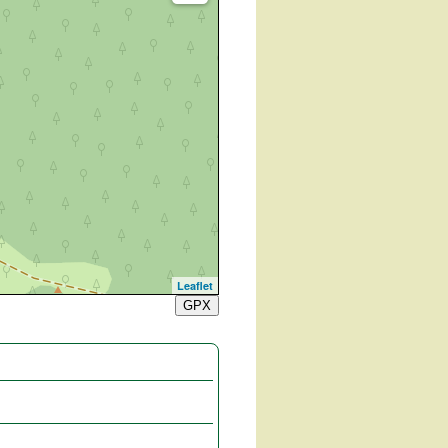
Leaflet
GPX