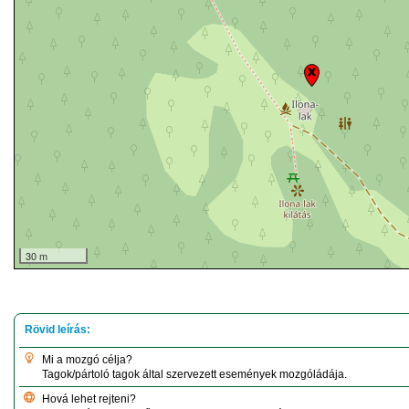
30 m
Mi a mozgó célja?
Tagok/pártoló tagok által szervezett események mozgóládája.
Hová lehet rejteni?