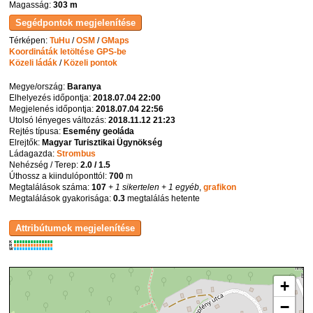
Magasság:
303 m
Térképen:
TuHu
/
OSM
/
GMaps
Koordináták letöltése GPS-be
Közeli ládák
/
Közeli pontok
Megye/ország:
Baranya
Elhelyezés időpontja:
2018.07.04 22:00
Megjelenés időpontja:
2018.07.04 22:56
Utolsó lényeges változás:
2018.11.12 21:23
Rejtés típusa:
Esemény geoláda
Elrejtők:
Magyar Turisztikai Ügynökség
Ládagazda:
Strombus
Nehézség / Terep:
2.0 / 1.5
Úthossz a kiindulóponttól:
700
m
Megtalálások száma:
107
+ 1 sikertelen
+ 1 egyéb
,
grafikon
Megtalálások gyakorisága:
0.3
megtalálás hetente
K
R
W
+
−