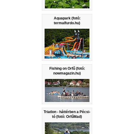
Aquapark (fotó:
termalfurdo.hu)
Fishing on Orfű (fotó:
nowmagazin.hu)
Triatlon - háttérben a Pécsi-
tó (fotó: OrfűMad)