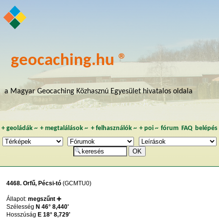
geocaching.hu ®
a Magyar Geocaching Közhasznú Egyesület hivatalos oldala
+
geoládák
~
+
megtalálások
~
+
felhasználók
~
+
poi
~
fórum
FAQ
belépés
4468. Orfű, Pécsi-tó
(GCMTU0)
Állapot:
megszűnt ➕
Szélesség
N 46° 8,440'
Hosszúság
E 18° 8,729'