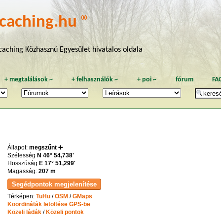
caching.hu ®
aching Közhasznú Egyesület hivatalos oldala
+
megtalálások
~
+
felhasználók
~
+
poi
~
fórum
FA
Állapot:
megszűnt ➕
Szélesség
N 46° 54,738'
Hosszúság
E 17° 51,299'
Magasság:
207 m
Térképen:
TuHu
/
OSM
/
GMaps
Koordináták letöltése GPS-be
Közeli ládák
/
Közeli pontok