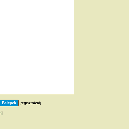
[
regisztráció
]
m
]