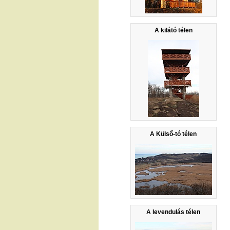
A kilátó télen
A Külső-tó télen
A levendulás télen