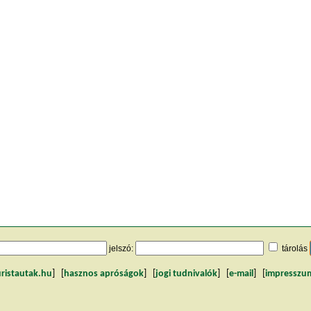
jelszó:
tárolás
uristautak.hu
] [
hasznos apróságok
] [
jogi tudnivalók
] [
e-mail
] [
impresszu