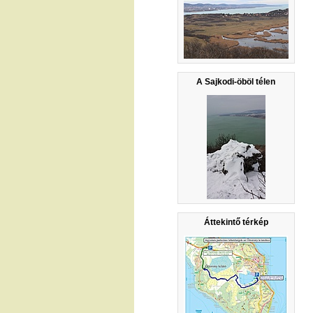
A Sajkodi-öböl télen
Áttekintő térkép