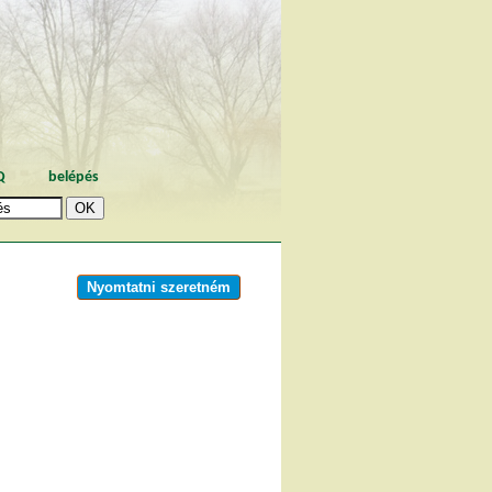
Q
belépés
Nyomtatni szeretném