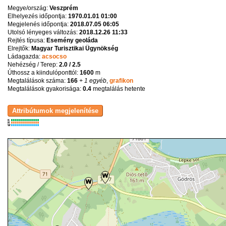
Megye/ország:
Veszprém
Elhelyezés időpontja:
1970.01.01 01:00
Megjelenés időpontja:
2018.07.05 06:05
Utolsó lényeges változás:
2018.12.26 11:33
Rejtés típusa:
Esemény geoláda
Elrejtők:
Magyar Turisztikai Ügynökség
Ládagazda:
acsocso
Nehézség / Terep:
2.0 / 2.5
Úthossz a kiindulóponttól:
1600
m
Megtalálások száma:
166
+ 1 egyéb
,
grafikon
Megtalálások gyakorisága:
0.4
megtalálás hetente
K
R
W