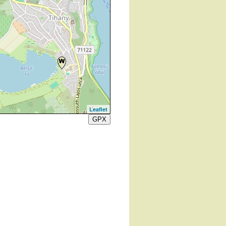
Leaflet
GPX