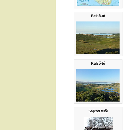
Belső-tó
Külső-tó
Sajkod felől