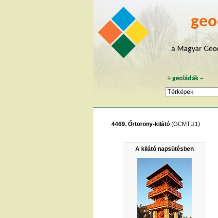
geo
a Magyar Geoc
+
geoládák
~
4469. Őrtorony-kilátó
(GCMTU1)
A kilátó napsütésben