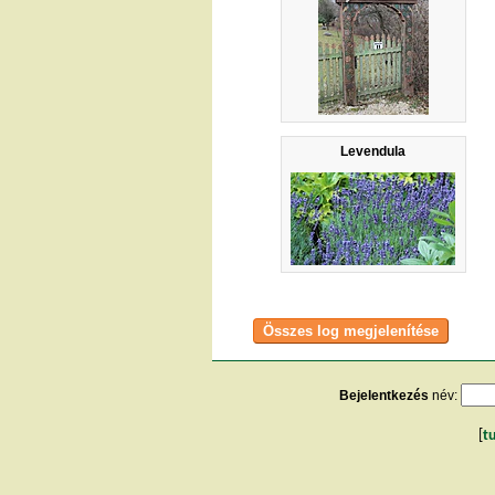
Levendula
Bejelentkezés
név:
[
t