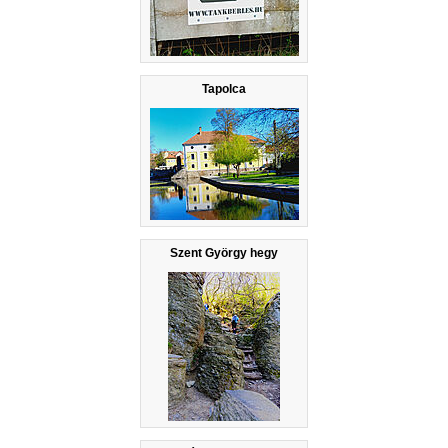
Tapolca
Szent György hegy