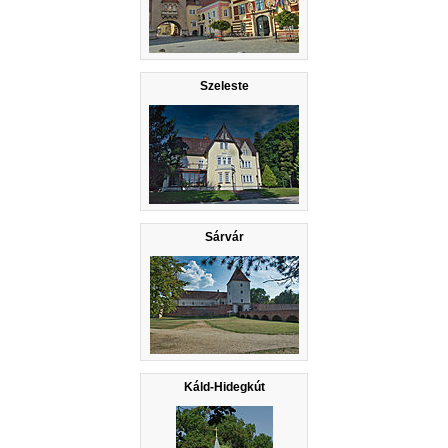
Szeleste
Sárvár
Káld-Hidegkút