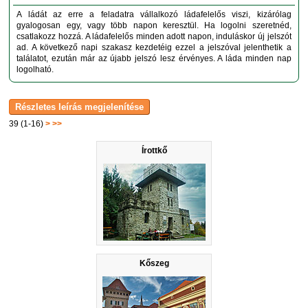
A ládát az erre a feladatra vállalkozó ládafelelős viszi, kizárólag
gyalogosan egy, vagy több napon keresztül. Ha logolni szeretnéd,
csatlakozz hozzá. A ládafelelős minden adott napon, induláskor új jelszót
ad. A következő napi szakasz kezdetéig ezzel a jelszóval jelenthetik a
találatot, ezután már az újabb jelszó lesz érvényes. A láda minden nap
logolható.
39 (1-16)
>
>>
Írottkő
Kőszeg