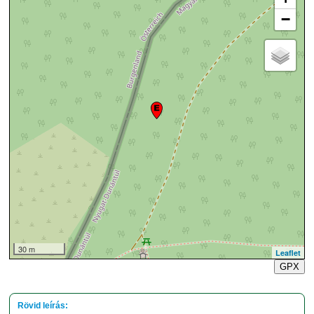
−
30 m
Leaflet
GPX