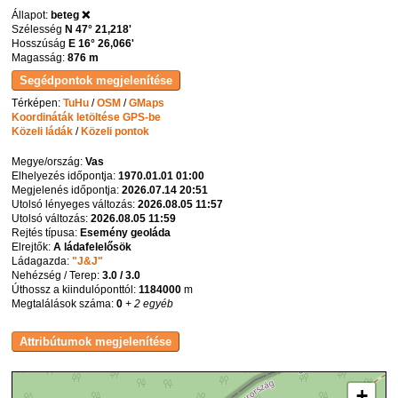
Állapot:
beteg ❌
Szélesség
N 47° 21,218'
Hosszúság
E 16° 26,066'
Magasság:
876 m
Térképen:
TuHu
/
OSM
/
GMaps
Koordináták letöltése GPS-be
Közeli ládák
/
Közeli pontok
Megye/ország:
Vas
Elhelyezés időpontja:
1970.01.01 01:00
Megjelenés időpontja:
2026.07.14 20:51
Utolsó lényeges változás:
2026.08.05 11:57
Utolsó változás:
2026.08.05 11:59
Rejtés típusa:
Esemény geoláda
Elrejtők:
A ládafelelősök
Ládagazda:
"J&J"
Nehézség / Terep:
3.0 / 3.0
Úthossz a kiindulóponttól:
1184000
m
Megtalálások száma:
0
+ 2 egyéb
+