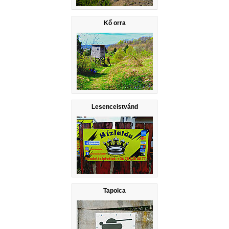
Kő orra
Lesenceistvánd
Tapolca