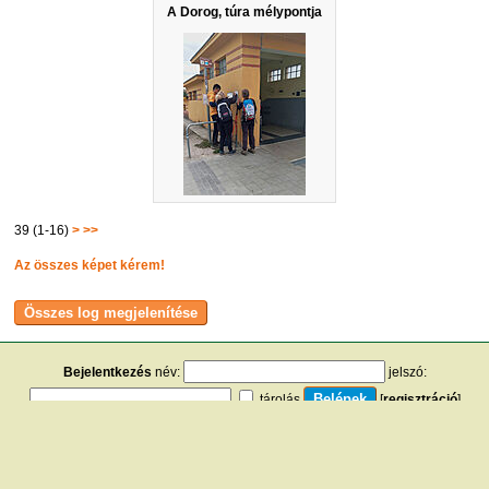
A Dorog, túra mélypontja
39 (1-16)
>
>>
Az összes képet kérem!
Bejelentkezés
név:
jelszó:
tárolás
[
regisztráció
]
[
turistautak.hu
] [
hasznos apróságok
] [
jogi tudnivalók
]
[
e-mail
] [
impresszum
]