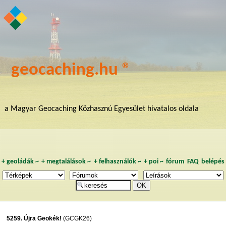
geocaching.hu ®
a Magyar Geocaching Közhasznú Egyesület hivatalos oldala
+
geoládák
~
+
megtalálások
~
+
felhasználók
~
+
poi
~
fórum
FAQ
belépés
5259. Újra Geokék!
(GCGK26)