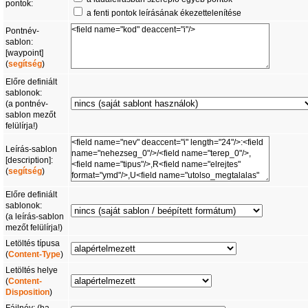
pontok:
a fenti pontok leírásának ékezettelenítése
Pontnév-
sablon:
[waypoint]
(
segítség
)
Előre definiált
sablonok:
(a pontnév-
sablon mezőt
felülírja!)
Leírás-sablon
[description]:
(
segítség
)
Előre definiált
sablonok:
(a leírás-sablon
mezőt felülírja!)
Letöltés típusa
(
Content-Type
)
Letöltés helye
(
Content-
Disposition
)