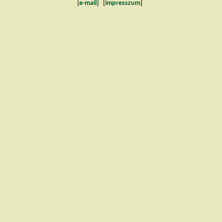
[
e-mail
] [
impresszum
]