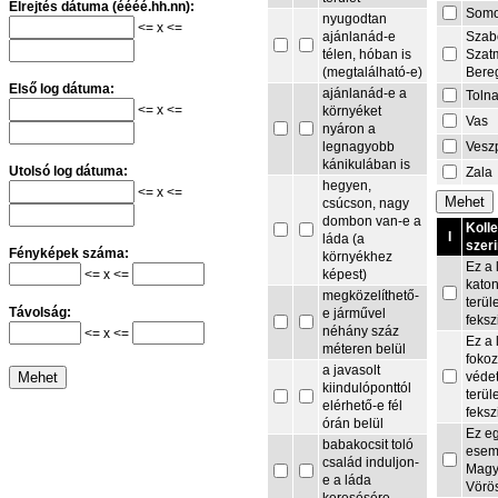
Elrejtés dátuma (éééé.hh.nn):
Som
nyugodtan
<= x <=
Szab
ajánlanád-e
Szat
télen, hóban is
Bere
(megtalálható-e)
Első log dátuma:
ajánlanád-e a
Toln
<= x <=
környéket
Vas
nyáron a
Vesz
legnagyobb
kánikulában is
Utolsó log dátuma:
Zala
hegyen,
<= x <=
csúcson, nagy
dombon van-e a
Koll
I
láda (a
szeri
Fényképek száma:
környékhez
Ez a 
<= x <=
képest)
kato
megközelíthető-
terül
Távolság:
e járművel
feksz
néhány száz
<= x <=
Ez a 
méteren belül
fokoz
a javasolt
védet
kiindulóponttól
terül
elérhető-e fél
feksz
órán belül
Ez e
babakocsit toló
esem
család induljon-
Magy
e a láda
Vörö