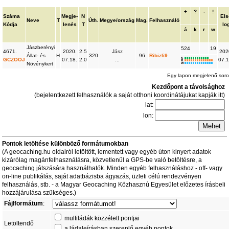
+
?
-
!
Száma
Megje-
N
Els
Neve
T
Úth.
Megye/ország
Mag.
Felhasználó
Kódja
lenés
T
lo
á
k
r
w
Jászberényi
524
19
4671.
2020.
2.5
Jász
202
Állat- és
H
320
96
Ribizli9
K
GCZOOJ
07.18.
2.0
...
07.1
R
Növénykert
W
Egy lapon megjelenő sor
Kezdőpont a távolsághoz
(bejelentkezett felhasználók a saját otthoni koordinátájukat kapják itt)
lat:
lon:
Pontok letöltése különböző formátumokban
(A geocaching.hu oldalról letöltött, lementett vagy egyéb úton kinyert adatok
kizárólag magánfelhasználásra, közvetlenül a GPS-be való betöltésre, a
geocaching játszására használhatók. Minden egyéb felhasználáshoz - off- vagy
on-line publikálás, saját adatbázisba ágyazás, üzleti célú rendezvényen
felhasználás, stb. - a Magyar Geocaching Közhasznú Egyesület előzetes írásbeli
hozzájárulása szükséges.)
Fájlformátum
:
multiládák közzétett pontjai
Letöltendő
a ládaleírásban szereplő egyéb pontok