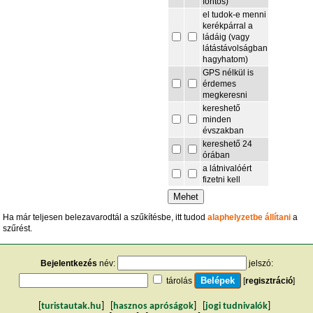
fontos)
el tudok-e menni
kerékpárral a
ládáig (vagy
látástávolságban
hagyhatom)
GPS nélkül is
érdemes
megkeresni
kereshető
minden
évszakban
kereshető 24
órában
a látnivalóért
fizetni kell
Ha már teljesen belezavarodtál a szűkítésbe, itt tudod
alaphelyzetbe állítani
a
szűrést.
Bejelentkezés
név:
jelszó:
tárolás
[
regisztráció
]
[
turistautak.hu
] [
hasznos apróságok
] [
jogi tudnivalók
]