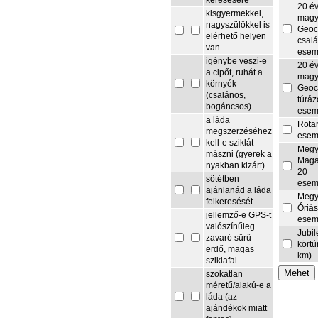
keresésére
20 é
kisgyermekkel,
magy
nagyszülőkkel is
Geoc
elérhető helyen
csalá
van
esem
igénybe veszi-e
20 é
a cipőt, ruhát a
magy
környék
Geoc
(csalános,
túrá
bogáncsos)
esem
a láda
Rota
megszerzéséhez
esem
kell-e sziklát
Megy
mászni (gyerek a
Maga
nyakban kizárt)
20
sötétben
esem
ajánlanád a láda
Megy
felkeresését
Óriás
jellemző-e GPS-t
esem
valószínűleg
Jubi
zavaró sűrű
körtú
erdő, magas
km)
sziklafal
szokatlan
méretű/alakú-e a
láda (az
ajándékok miatt