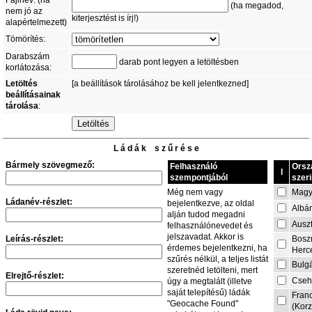
Fájlnév: (ha
(ha megadod,
nem jó az
kiterjesztést is írj!)
alapértelmezett)
Tömörítés:
Darabszám
darab pont legyen a letöltésben
korlátozása:
Letöltés
[a beállítások tárolásához be kell jelentkezned]
beállításainak
tárolása
:
L á d á k s z ű r é s e
Bármely szövegmező:
Felhasználó
Orsz
I
szempontjából
szeri
Magy
Még nem vagy
Ládanév-részlet:
bejelentkezve, az oldal
Albá
alján tudod megadni
Auszt
felhasználónevedet és
jelszavadat. Akkor is
Leírás-részlet:
Bosz
érdemes bejelentkezni, ha
Herc
szűrés nélkül, a teljes listát
Bulg
szeretnéd letölteni, mert
Elrejtő-részlet:
Cseh
úgy a megtalált (illetve
saját telepítésű) ládák
Fran
"Geocache Found"
(Korz