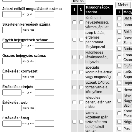
Tulajdonságok
Jelszó nélküli megtalálások száma:
I
N
I
Megy
szerint
<= x <=
történelmi
Bács
nevezetesség,
Sikertelen keresések száma:
Bara
várrom, épület
<= x <=
Béké
szép kilátás,
érdemes
Bors
Egyéb bejegyzések száma:
panorámát
Zemp
<= x <=
fényképezni
Buda
különleges
Cson
Összes bejegyzés száma:
látványosság,
Csa
<= x <=
helyszín
Fejér
speciális
Értékelés: környezet
Győr
koordináta-érték
<= x <=
Sopr
vagy magasság
vízpart, tó/folyó,
Hajd
Értékelés: elrejtés
forrás van-e a
Heve
környéken
<= x <=
Jász
település
Nagy
belterületén van
Értékelés: web
Szol
a láda
<= x <=
Komá
van-e a
Eszt
közelben (pár
Értékelés: átlag
Nógr
száz méteren
<= x <=
belül) lakott
Pest
terület