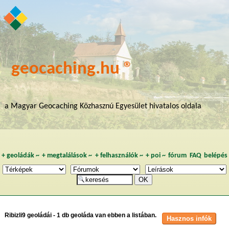
geocaching.hu ®
a Magyar Geocaching Közhasznú Egyesület hivatalos oldala
+
geoládák
~
+
megtalálások
~
+
felhasználók
~
+
poi
~
fórum
FAQ
belépés
Ribizli9 geoládái - 1 db geoláda van ebben a listában.