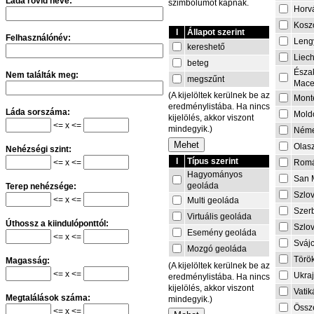
Láda rövid neve:
szimbólumot kapnak.
Horv
Kosz
I
Állapot szerint
Felhasználónév:
Leng
kereshető
Liech
beteg
Észa
Nem találták meg:
megszűnt
Mace
(A kijelöltek kerülnek be az
Mont
eredménylistába. Ha nincs
Láda sorszáma:
Mold
kijelölés, akkor viszont
<= x <=
mindegyik.)
Néme
Olas
Nehézségi szint:
I
Típus szerint
<= x <=
Rom
Hagyományos
San 
geoláda
Terep nehézsége:
Szlo
<= x <=
Multi geoláda
Szer
Virtuális geoláda
Úthossz a kiindulóponttól:
Szlo
Esemény geoláda
<= x <=
Sváj
Mozgó geoláda
Törö
Magasság:
(A kijelöltek kerülnek be az
<= x <=
Ukra
eredménylistába. Ha nincs
kijelölés, akkor viszont
Vati
Megtalálások száma:
mindegyik.)
Össze
<= x <=