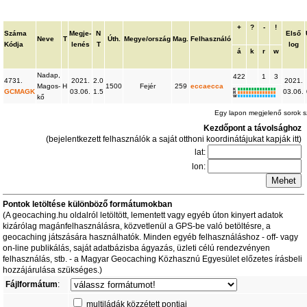
+
?
-
!
Száma
Megje-
N
Első
Neve
T
Úth.
Megye/ország
Mag.
Felhasználó
Kódja
lenés
T
log
á
k
r
w
Nadap,
422
1
3
4731.
2021.
2.0
2021.
Magos-
H
1500
Fejér
259
eccaecca
K
GCMAGK
03.06.
1.5
03.06.
R
kő
W
Egy lapon megjelenő sorok 
Kezdőpont a távolsághoz
(bejelentkezett felhasználók a saját otthoni koordinátájukat kapják itt)
lat:
lon:
Pontok letöltése különböző formátumokban
(A geocaching.hu oldalról letöltött, lementett vagy egyéb úton kinyert adatok
kizárólag magánfelhasználásra, közvetlenül a GPS-be való betöltésre, a
geocaching játszására használhatók. Minden egyéb felhasználáshoz - off- vagy
on-line publikálás, saját adatbázisba ágyazás, üzleti célú rendezvényen
felhasználás, stb. - a Magyar Geocaching Közhasznú Egyesület előzetes írásbeli
hozzájárulása szükséges.)
Fájlformátum
:
multiládák közzétett pontjai