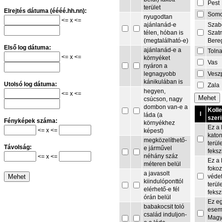
Pest
terület
Elrejtés dátuma (éééé.hh.nn):
Som
nyugodtan
<= x <=
Szab
ajánlanád-e
Szat
télen, hóban is
Bere
(megtalálható-e)
Első log dátuma:
ajánlanád-e a
Toln
<= x <=
környéket
Vas
nyáron a
Vesz
legnagyobb
kánikulában is
Utolsó log dátuma:
Zala
hegyen,
<= x <=
csúcson, nagy
dombon van-e a
Koll
I
láda (a
szeri
Fényképek száma:
környékhez
Ez a 
<= x <=
képest)
kato
megközelíthető-
terül
Távolság:
e járművel
feksz
néhány száz
<= x <=
Ez a 
méteren belül
fokoz
a javasolt
védet
kiindulóponttól
terül
elérhető-e fél
feksz
órán belül
Ez e
babakocsit toló
esem
család induljon-
Magy