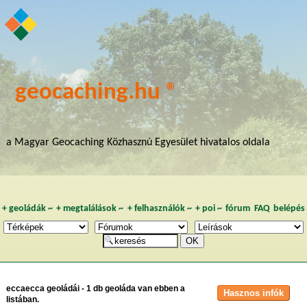
geocaching.hu ®
a Magyar Geocaching Közhasznú Egyesület hivatalos oldala
+
geoládák
~
+
megtalálások
~
+
felhasználók
~
+
poi
~
fórum
FAQ
belépés
eccaecca geoládái - 1 db geoláda van ebben a
listában.