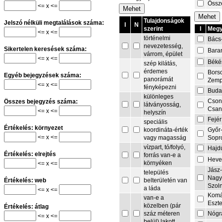
Össze
<= x <=
Tulajdonságok
Jelszó nélküli megtalálások száma:
I
N
I
Megy
szerint
<= x <=
történelmi
Bács
nevezetesség,
Sikertelen keresések száma:
Bara
várrom, épület
<= x <=
Béké
szép kilátás,
érdemes
Bors
Egyéb bejegyzések száma:
panorámát
Zemp
<= x <=
fényképezni
Buda
különleges
Cson
Összes bejegyzés száma:
látványosság,
Csa
<= x <=
helyszín
Fejér
speciális
Értékelés: környezet
Győr
koordináta-érték
<= x <=
Sopr
vagy magasság
vízpart, tó/folyó,
Hajd
Értékelés: elrejtés
forrás van-e a
Heve
környéken
<= x <=
Jász
település
Nagy
belterületén van
Értékelés: web
Szol
a láda
<= x <=
Komá
van-e a
Eszt
közelben (pár
Értékelés: átlag
Nógr
száz méteren
<= x <=
belül) lakott