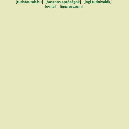
[
turistautak.hu
] [
hasznos apróságok
] [
jogi tudnivalók
]
[
e-mail
] [
impresszum
]