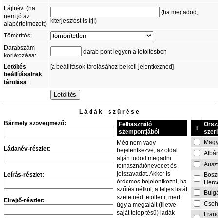
Fájlnév: (ha
(ha megadod,
nem jó az
kiterjesztést is írj!)
alapértelmezett)
Tömörítés:
Darabszám
darab pont legyen a letöltésben
korlátozása:
Letöltés
[a beállítások tárolásához be kell jelentkezned]
beállításainak
tárolása
:
L á d á k s z ű r é s e
Bármely szövegmező:
Felhasználó
Orsz
I
szempontjából
szeri
Magy
Még nem vagy
Ládanév-részlet:
bejelentkezve, az oldal
Albá
alján tudod megadni
Auszt
felhasználónevedet és
jelszavadat. Akkor is
Leírás-részlet:
Bosz
érdemes bejelentkezni, ha
Herc
szűrés nélkül, a teljes listát
Bulg
szeretnéd letölteni, mert
Elrejtő-részlet:
Cseh
úgy a megtalált (illetve
saját telepítésű) ládák
Fran