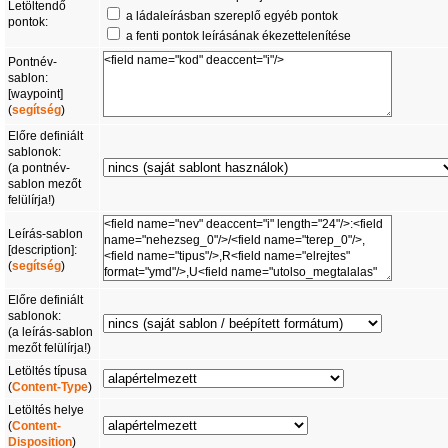
Letöltendő
a ládaleírásban szereplő egyéb pontok
pontok:
a fenti pontok leírásának ékezettelenítése
Pontnév-
sablon:
[waypoint]
(
segítség
)
Előre definiált
sablonok:
(a pontnév-
sablon mezőt
felülírja!)
Leírás-sablon
[description]:
(
segítség
)
Előre definiált
sablonok:
(a leírás-sablon
mezőt felülírja!)
Letöltés típusa
(
Content-Type
)
Letöltés helye
(
Content-
Disposition
)