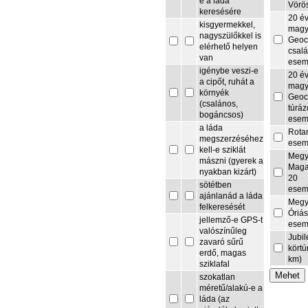
e a láda
Vörö
keresésére
20 é
kisgyermekkel,
magy
nagyszülőkkel is
Geoc
elérhető helyen
csalá
van
esem
igénybe veszi-e
20 é
a cipőt, ruhát a
magy
környék
Geoc
(csalános,
túrá
bogáncsos)
esem
a láda
Rota
megszerzéséhez
esem
kell-e sziklát
Megy
mászni (gyerek a
Maga
nyakban kizárt)
20
sötétben
esem
ajánlanád a láda
Megy
felkeresését
Óriás
jellemző-e GPS-t
esem
valószínűleg
Jubi
zavaró sűrű
körtú
erdő, magas
km)
sziklafal
szokatlan
méretű/alakú-e a
láda (az