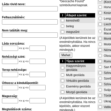
"Geocache Found"
(Korz
Láda rövid neve:
szimbólumot kapnak.
Horv
Kosz
I
Állapot szerint
Felhasználónév:
Leng
kereshető
Liech
beteg
Észa
Nem találták meg:
megszűnt
Mace
(A kijelöltek kerülnek be az
Mont
eredménylistába. Ha nincs
Láda sorszáma:
Mold
kijelölés, akkor viszont
<= x <=
mindegyik.)
Néme
Olas
Nehézségi szint:
I
Típus szerint
<= x <=
Rom
Hagyományos
San 
geoláda
Terep nehézsége:
Szlo
<= x <=
Multi geoláda
Szer
Virtuális geoláda
Úthossz a kiindulóponttól:
Szlo
Esemény geoláda
<= x <=
Sváj
Mozgó geoláda
Törö
Magasság:
(A kijelöltek kerülnek be az
<= x <=
Ukra
eredménylistába. Ha nincs
kijelölés, akkor viszont
Vati
Megtalálások száma:
mindegyik.)