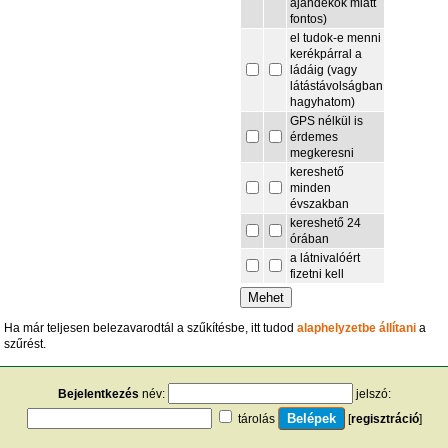
ajándékok miatt
fontos)
el tudok-e menni
kerékpárral a
ládáig (vagy
látástávolságban
hagyhatom)
GPS nélkül is
érdemes
megkeresni
kereshető
minden
évszakban
kereshető 24
órában
a látnivalóért
fizetni kell
Ha már teljesen belezavarodtál a szűkítésbe, itt tudod
alaphelyzetbe állítani
a
szűrést.
Bejelentkezés
név:
jelszó:
tárolás
[
regisztráció
]