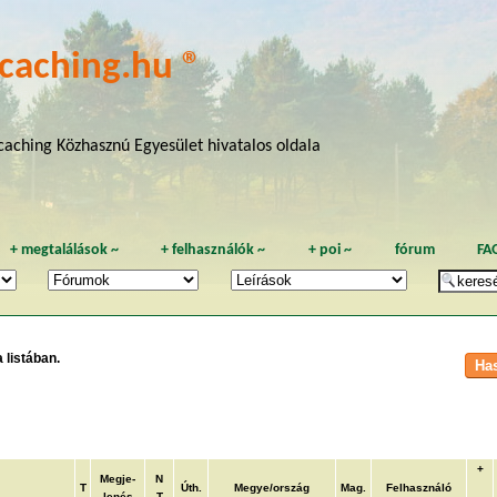
caching.hu ®
aching Közhasznú Egyesület hivatalos oldala
+
megtalálások
~
+
felhasználók
~
+
poi
~
fórum
FA
 listában.
+
Megje-
N
T
Úth.
Megye/ország
Mag.
Felhasználó
lenés
T