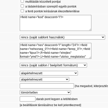
multiládák közzétett pontjai
a ládaleírásban szereplő egyéb pontok
a fenti pontok leírásának ékezettelenítése
(ha megadod, kiterjesztést 
darab pont legyen a letöltésben
[a beállítások tárolásához be kell jelentkezned]