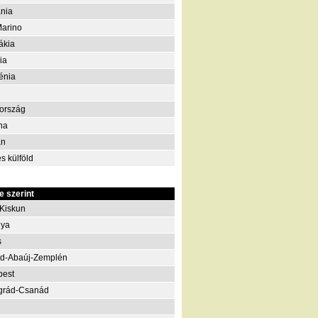
nia
arino
ákia
ia
énia
ország
na
án
s külföld
 szerint
Kiskun
nya
s
d-Abaúj-Zemplén
pest
grád-Csanád