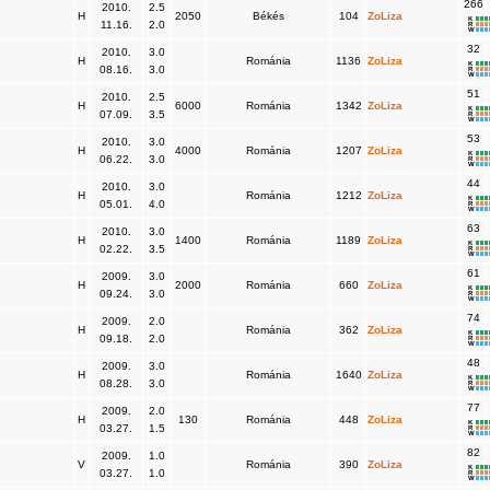
266
2010.
2.5
H
2050
Békés
104
ZoLiza
K
11.16.
2.0
R
W
32
2010.
3.0
H
Románia
1136
ZoLiza
K
08.16.
3.0
R
W
51
2010.
2.5
H
6000
Románia
1342
ZoLiza
K
07.09.
3.5
R
W
53
2010.
3.0
H
4000
Románia
1207
ZoLiza
K
06.22.
3.0
R
W
44
2010.
3.0
H
Románia
1212
ZoLiza
K
05.01.
4.0
R
W
63
2010.
3.0
H
1400
Románia
1189
ZoLiza
K
02.22.
3.5
R
W
61
2009.
3.0
H
2000
Románia
660
ZoLiza
K
09.24.
3.0
R
W
74
2009.
2.0
H
Románia
362
ZoLiza
K
09.18.
2.0
R
W
48
2009.
3.0
H
Románia
1640
ZoLiza
K
08.28.
3.0
R
W
77
2009.
2.0
H
130
Románia
448
ZoLiza
K
03.27.
1.5
R
W
82
2009.
1.0
V
Románia
390
ZoLiza
K
03.27.
1.0
R
W