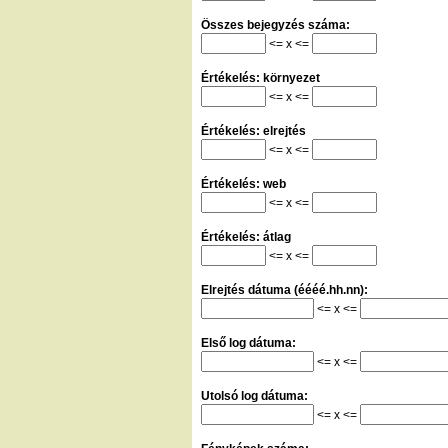
Összes bejegyzés száma:
<= x <=
Értékelés: környezet
<= x <=
Értékelés: elrejtés
<= x <=
Értékelés: web
<= x <=
Értékelés: átlag
<= x <=
Elrejtés dátuma (éééé.hh.nn):
<= x <=
Első log dátuma:
<= x <=
Utolsó log dátuma:
<= x <=