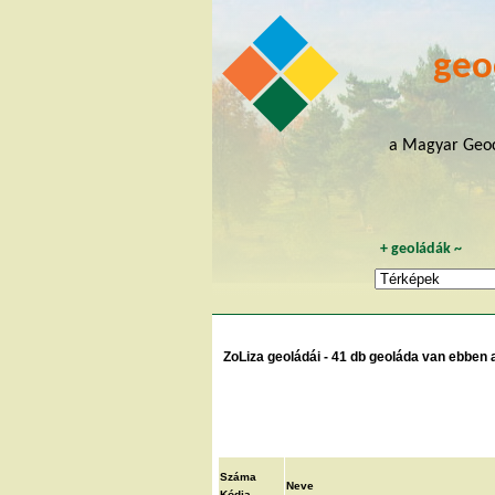
geo
a Magyar Geoc
+
geoládák
~
ZoLiza geoládái - 41 db geoláda van ebben a
Száma
Neve
Kódja