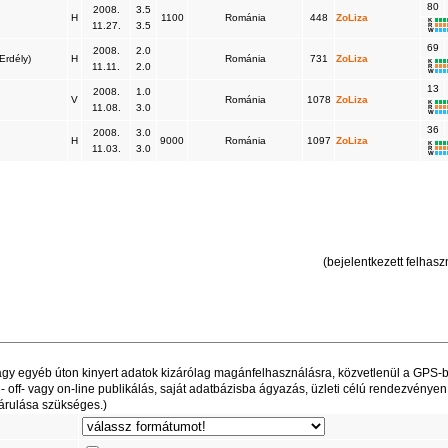
80
2008.
3.5
H
1100
Románia
448
ZoLiza
K
11.27.
3.5
R
W
69
2008.
2.0
(Erdély)
H
Románia
731
ZoLiza
K
11.11.
2.0
R
W
13
2008.
1.0
V
Románia
1078
ZoLiza
K
11.08.
3.0
R
W
36
2008.
3.0
H
9000
Románia
1097
ZoLiza
K
11.03.
3.0
R
W
(bejelentkezett felhaszn
t vagy egyéb úton kinyert adatok kizárólag magánfelhasználásra, közvetlenül a GPS-
off- vagy on-line publikálás, saját adatbázisba ágyazás, üzleti célú rendezvényen
árulása szükséges.)