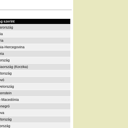
g szerint
arország
ia
ria
ia-Hercegovina
ria
ország
iaország (Korzika)
tország
ovó
elország
tenstein
k-Macedónia
enegró
ova
tország
ország