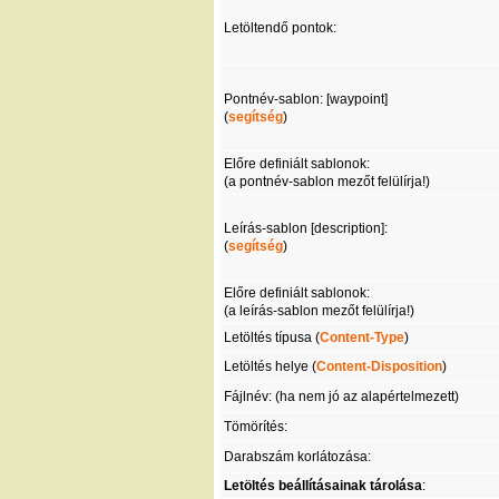
Letöltendő pontok:
Pontnév-sablon: [waypoint]
(
segítség
)
Előre definiált sablonok:
(a pontnév-sablon mezőt felülírja!)
Leírás-sablon [description]:
(
segítség
)
Előre definiált sablonok:
(a leírás-sablon mezőt felülírja!)
Letöltés típusa (
Content-Type
)
Letöltés helye (
Content-Disposition
)
Fájlnév: (ha nem jó az alapértelmezett)
Tömörítés:
Darabszám korlátozása:
Letöltés beállításainak tárolása
: