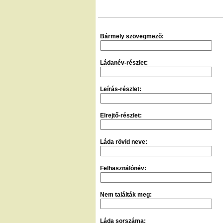
Bármely szövegmező:
Ládanév-részlet:
Leírás-részlet:
Elrejtő-részlet:
Láda rövid neve:
Felhasználónév:
Nem találták meg:
Láda sorszáma: