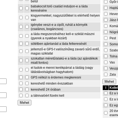
belül
Győr
babakocsit toló család induljon-e a láda
Hajdú
keresésére
Heve
kisgyermekkel, nagyszülőkkel is elérhető helyen
van
Jász-
igénybe veszi-e a cipőt, ruhát a környék
Komá
(csalános, bogáncsos)
Nógr
a láda megszerzéséhez kell-e sziklát mászni
Pest
(gyerek a nyakban kizárt)
sötétben ajánlanád a láda felkeresését
Somo
jellemző-e GPS-t valószínűleg zavaró sűrű erdő,
Szabo
magas sziklafal
Tolna
szokatlan méretű/alakú-e a láda (az ajándékok
Vas
miatt fontos)
el tudok-e menni kerékpárral a ládáig (vagy
Vesz
látástávolságban hagyhatom)
Zala
GPS nélkül is érdemes megkeresni
kereshető minden évszakban
I
Kolle
kereshető 24 órában
Ez a l
a látnivalóért fizetni kell
Ez a l
Ez eg
20 év
esem