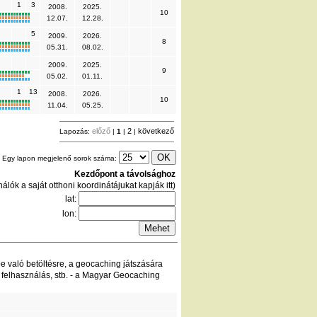
1
3
2008.
2025.
10
12.07.
12.28.
5
2009.
2026.
8
05.31.
08.02.
2009.
2025.
9
05.02.
01.11.
1
13
2008.
2026.
10
11.04.
05.25.
előző
2
következő
Lapozás:
|
1
|
|
Egy lapon megjelenő sorok száma:
Kezdőpont a távolsághoz
álók a saját otthoni koordinátájukat kapják itt)
lat:
lon:
be való betöltésre, a geocaching játszására
 felhasználás, stb. - a Magyar Geocaching