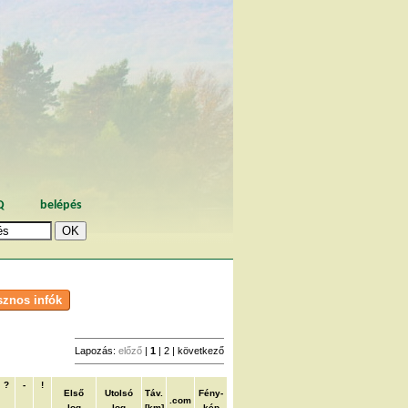
Q
belépés
Lapozás:
előző
|
1
|
2
|
következő
?
-
!
Első
Utolsó
Táv.
Fény-
.com
log
log
[km]
kép