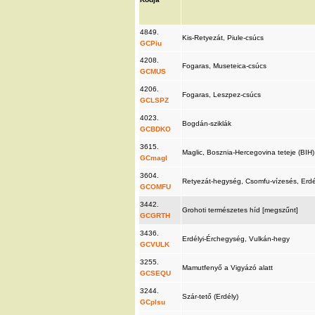
4849.
Kis-Retyezát, Piule-csúcs
GCPiu
4208.
Fogaras, Museteica-csúcs
GCMUS
4206.
Fogaras, Leszpez-csúcs
GCLSPZ
4023.
Bogdán-sziklák
GCBDKO
3615.
Maglic, Bosznia-Hercegovina teteje (BIH
GCmagl
3604.
Retyezát-hegység, Csomfu-vízesés, Erd
GCOMFU
3442.
Grohoti természetes híd [megszűnt]
GCGRTH
3436.
Erdélyi-Érchegység, Vulkán-hegy
GCVULK
3255.
Mamutfenyő a Vigyázó alatt
GCSEQU
3244.
Szár-tető (Erdély)
GCplsu