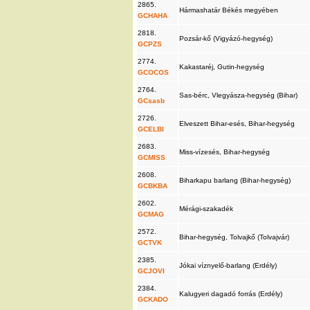
2865.
Hármashatár Békés megyében
GCHAHA
2818.
Pozsár-kő (Vigyázó-hegység)
GCPZS
2774.
Kakastaréj, Gutin-hegység
GCOCOS
2764.
Sas-bérc, Vlegyásza-hegység (Bihar)
GCsasb
2726.
Elveszett Bihar-esés, Bihar-hegység
GCELBI
2683.
Miss-vízesés, Bihar-hegység
GCMISS
2608.
Biharkapu barlang (Bihar-hegység)
GCBKBA
2602.
Mérági-szakadék
GCMAG
2572.
Bihar-hegység, Tolvajkő (Tolvajvár)
GCTVK
2385.
Jókai víznyelő-barlang (Erdély)
GCJOVI
2384.
Kalugyeri dagadó forrás (Erdély)
GCKADO