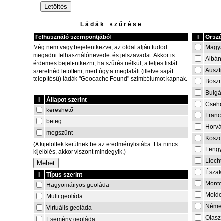
L á d á k s z ű r é s e
Felhasználó szempontjából
I
Orszá
Magy
Még nem vagy bejelentkezve, az oldal alján tudod
megadni felhasználónevedet és jelszavadat. Akkor is
Albán
érdemes bejelentkezni, ha szűrés nélkül, a teljes listát
Auszt
szeretnéd letölteni, mert úgy a megtalált (illetve saját
telepítésű) ládák "Geocache Found" szimbólumot kapnak.
Boszn
Bulgá
I
Állapot szerint
Cseh
kereshető
Franc
beteg
Horvá
megszűnt
Kosz
(A kijelöltek kerülnek be az eredménylistába. Ha nincs
Lengy
kijelölés, akkor viszont mindegyik.)
Liech
Észa
I
Típus szerint
Mont
Hagyományos geoláda
Mold
Multi geoláda
Néme
Virtuális geoláda
Olasz
Esemény geoláda