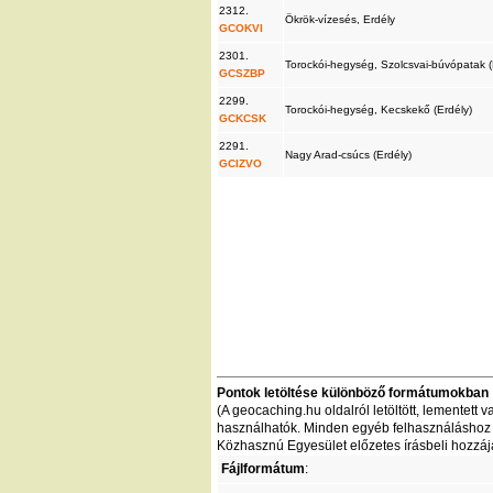
2312.
Ökrök-vízesés, Erdély
GCOKVI
2301.
Torockói-hegység, Szolcsvai-búvópatak 
GCSZBP
2299.
Torockói-hegység, Kecskekő (Erdély)
GCKCSK
2291.
Nagy Arad-csúcs (Erdély)
GCIZVO
Pontok letöltése különböző formátumokban
(A geocaching.hu oldalról letöltött, lementet
használhatók. Minden egyéb felhasználáshoz - 
Közhasznú Egyesület előzetes írásbeli hozzáj
Fájlformátum
: