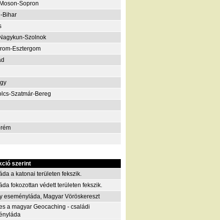
-Moson-Sopron
-Bihar
s
Nagykun-Szolnok
rom-Esztergom
ád
gy
lcs-Szatmár-Bereg
prém
kció szerint
áda a katonai területen fekszik.
áda fokozottan védett területen fekszik.
y eseményláda, Magyar Vöröskereszt
es a magyar Geocaching - családi
ényláda