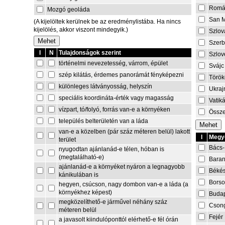
Romá
Mozgó geoláda
San M
(A kijelöltek kerülnek be az eredménylistába. Ha nincs
kijelölés, akkor viszont mindegyik.)
Szlov
Szerb
I
N
Tulajdonságok szerint
Szlov
történelmi nevezetesség, várrom, épület
Svájc
szép kilátás, érdemes panorámát fényképezni
Török
különleges látványosság, helyszín
Ukraj
speciális koordináta-érték vagy magasság
Vatik
vízpart, tó/folyó, forrás van-e a környéken
Össze
település belterületén van a láda
van-e a közelben (pár száz méteren belül) lakott
I
Megye
terület
Bács-
nyugodtan ajánlanád-e télen, hóban is
(megtalálható-e)
Bara
ajánlanád-e a környéket nyáron a legnagyobb
Béké
kánikulában is
Borso
hegyen, csúcson, nagy dombon van-e a láda (a
környékhez képest)
Buda
megközelíthető-e járművel néhány száz
Cson
méteren belül
Fejér
a javasolt kiindulóponttól elérhető-e fél órán