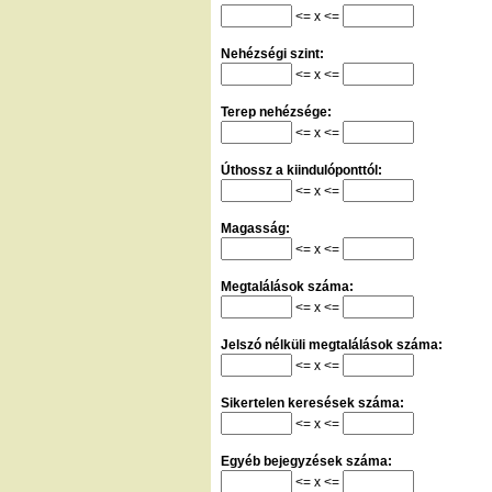
<= x <=
Nehézségi szint:
<= x <=
Terep nehézsége:
<= x <=
Úthossz a kiindulóponttól:
<= x <=
Magasság:
<= x <=
Megtalálások száma:
<= x <=
Jelszó nélküli megtalálások száma:
<= x <=
Sikertelen keresések száma:
<= x <=
Egyéb bejegyzések száma:
<= x <=