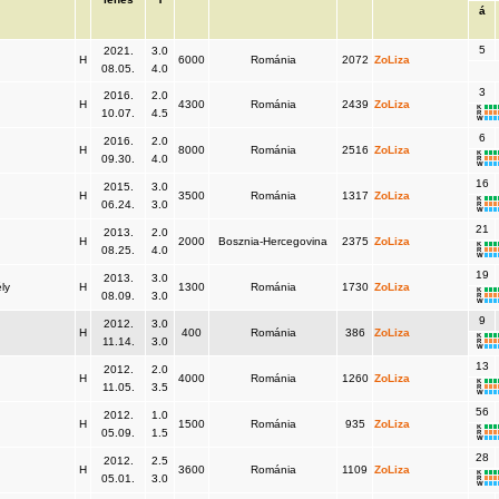
á
5
2021.
3.0
H
6000
Románia
2072
ZoLiza
08.05.
4.0
3
2016.
2.0
H
4300
Románia
2439
ZoLiza
K
10.07.
4.5
R
W
6
2016.
2.0
H
8000
Románia
2516
ZoLiza
K
09.30.
4.0
R
W
16
2015.
3.0
H
3500
Románia
1317
ZoLiza
K
06.24.
3.0
R
W
21
2013.
2.0
)
H
2000
Bosznia-Hercegovina
2375
ZoLiza
K
08.25.
4.0
R
W
19
2013.
3.0
ély
H
1300
Románia
1730
ZoLiza
K
08.09.
3.0
R
W
9
2012.
3.0
H
400
Románia
386
ZoLiza
K
11.14.
3.0
R
W
13
2012.
2.0
H
4000
Románia
1260
ZoLiza
K
11.05.
3.5
R
W
56
2012.
1.0
H
1500
Románia
935
ZoLiza
K
05.09.
1.5
R
W
28
2012.
2.5
H
3600
Románia
1109
ZoLiza
K
05.01.
3.0
R
W