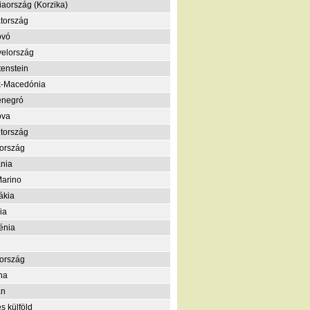
iaország (Korzika)
tország
ovó
elország
tenstein
k-Macedónia
enegró
ova
tország
ország
nia
arino
ákia
ia
énia
ország
na
án
s külföld