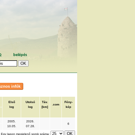
Q
belépés
Első
Utolsó
Táv.
Fény-
.com
log
log
[km]
kép
2
2005.
2026.
6
10.05.
07.28.
Egy lapon megjelenő sorok száma: