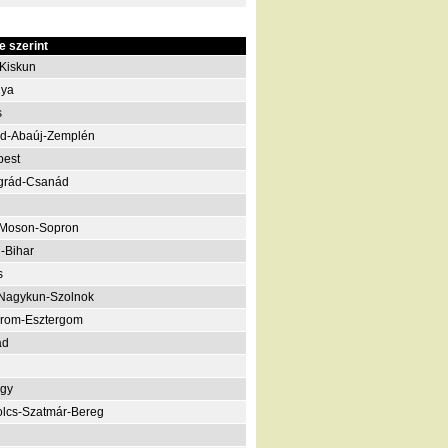
 szerint
Kiskun
nya
s
d-Abaúj-Zemplén
pest
grád-Csanád
-Moson-Sopron
-Bihar
s
Nagykun-Szolnok
rom-Esztergom
ád
gy
lcs-Szatmár-Bereg