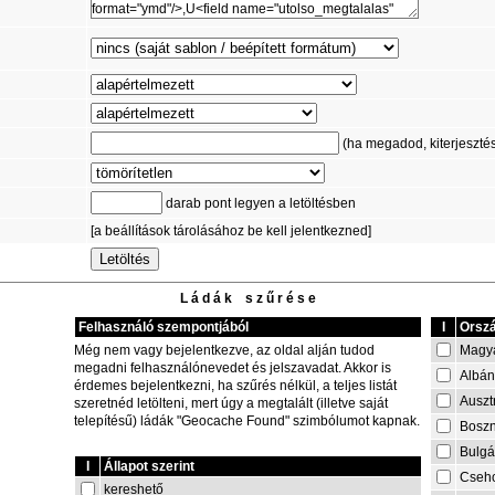
(ha megadod, kiterjesztést 
darab pont legyen a letöltésben
[a beállítások tárolásához be kell jelentkezned]
L á d á k s z ű r é s e
Felhasználó szempontjából
I
Orszá
Magy
Még nem vagy bejelentkezve, az oldal alján tudod
megadni felhasználónevedet és jelszavadat. Akkor is
Albán
érdemes bejelentkezni, ha szűrés nélkül, a teljes listát
Auszt
szeretnéd letölteni, mert úgy a megtalált (illetve saját
telepítésű) ládák "Geocache Found" szimbólumot kapnak.
Boszn
Bulgá
I
Állapot szerint
Cseh
kereshető