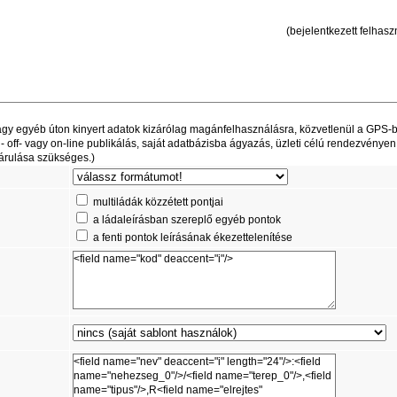
(bejelentkezett felhaszn
t vagy egyéb úton kinyert adatok kizárólag magánfelhasználásra, közvetlenül a GPS-
off- vagy on-line publikálás, saját adatbázisba ágyazás, üzleti célú rendezvényen
árulása szükséges.)
multiládák közzétett pontjai
a ládaleírásban szereplő egyéb pontok
a fenti pontok leírásának ékezettelenítése