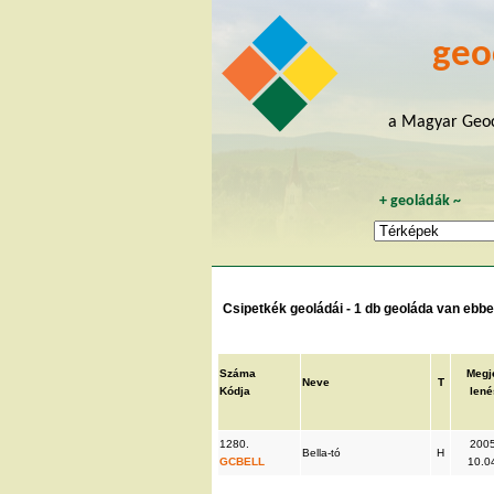
geo
a Magyar Geoc
+
geoládák
~
Csipetkék geoládái - 1 db geoláda van ebben
Száma
Megj
Neve
T
Kódja
lené
1280.
2005
Bella-tó
H
GCBELL
10.0