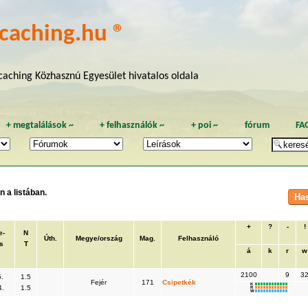
caching.hu ®
aching Közhasznú Egyesület hivatalos oldala
+
megtalálások
~
+
felhasználók
~
+
poi
~
fórum
FA
 a listában.
+
?
-
!
e-
N
Úth.
Megye/ország
Mag.
Felhasználó
s
T
á
k
r
w
2100
9
3
.
1.5
Fejér
171
Csipetkék
K
4.
1.5
R
W