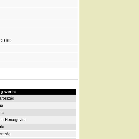
is írj!)
g szerint
arország
ia
ria
ia-Hercegovina
ria
ország