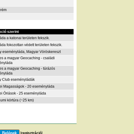
prém
kció szerint
áda a katonai területen fekszik.
áda fokozottan védett területen fekszik.
y eseményláda, Magyar Vöröskereszt
es a magyar Geocaching - családi
ényláda
es a magyar Geocaching - túrázós
ényláda
y Club eseményládák
i Magasságok - 20 eseményláda
i Óriások - 25 eseményláda
eumi körtúra (~25 km)
[
regisztráció
]