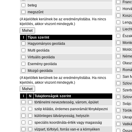
Franc
beteg
Horvá
megszűnt
Kosz
(A kijelöltek kerülnek be az eredménylistába. Ha nincs
Lengy
kijelölés, akkor viszont mindegyik.)
Liech
Észa
I
Típus szerint
Mont
Hagyományos geoláda
Mold
Multi geoláda
Néme
Virtuális geoláda
Olasz
Esemény geoláda
Romá
Mozgó geoláda
San M
(A kijelöltek kerülnek be az eredménylistába. Ha nincs
kijelölés, akkor viszont mindegyik.)
Szlov
Szerb
I
N
Tulajdonságok szerint
Szlov
történelmi nevezetesség, várrom, épület
Svájc
szép kilátás, érdemes panorámát fényképezni
Török
különleges látványosság, helyszín
Ukraj
speciális koordináta-érték vagy magasság
Vatik
vízpart, tó/folyó, forrás van-e a környéken
Össze