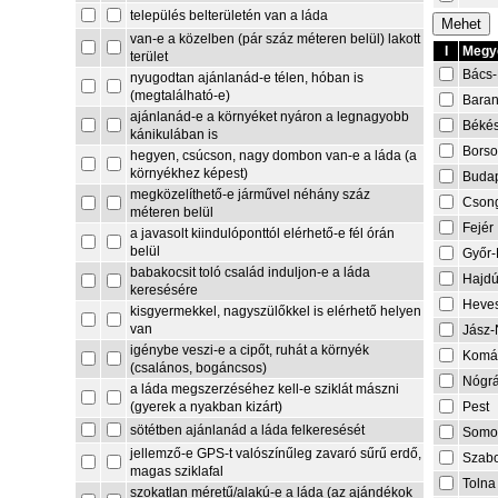
település belterületén van a láda
van-e a közelben (pár száz méteren belül) lakott
I
Megye
terület
Bács-
nyugodtan ajánlanád-e télen, hóban is
(megtalálható-e)
Bara
ajánlanád-e a környéket nyáron a legnagyobb
Béké
kánikulában is
Borso
hegyen, csúcson, nagy dombon van-e a láda (a
környékhez képest)
Buda
megközelíthető-e járművel néhány száz
Cson
méteren belül
Fejér
a javasolt kiindulóponttól elérhető-e fél órán
belül
Győr
babakocsit toló család induljon-e a láda
Hajdú
keresésére
Heve
kisgyermekkel, nagyszülőkkel is elérhető helyen
van
Jász-
igénybe veszi-e a cipőt, ruhát a környék
Komá
(csalános, bogáncsos)
Nógr
a láda megszerzéséhez kell-e sziklát mászni
Pest
(gyerek a nyakban kizárt)
sötétben ajánlanád a láda felkeresését
Somo
jellemző-e GPS-t valószínűleg zavaró sűrű erdő,
Szabo
magas sziklafal
Tolna
szokatlan méretű/alakú-e a láda (az ajándékok