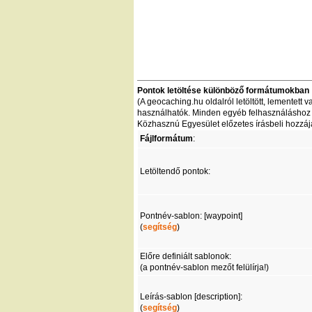
Pontok letöltése különböző formátumokban
(A geocaching.hu oldalról letöltött, lementet
használhatók. Minden egyéb felhasználáshoz - 
Közhasznú Egyesület előzetes írásbeli hozzáj
Fájlformátum
:
Letöltendő pontok:
Pontnév-sablon: [waypoint]
(
segítség
)
Előre definiált sablonok:
(a pontnév-sablon mezőt felülírja!)
Leírás-sablon [description]:
(
segítség
)