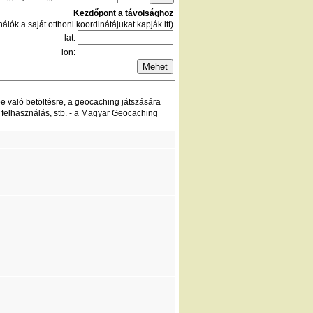
Kezdőpont a távolsághoz
álók a saját otthoni koordinátájukat kapják itt)
lat:
lon:
be való betöltésre, a geocaching játszására
 felhasználás, stb. - a Magyar Geocaching