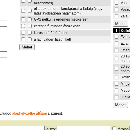
Vas
miatt fontos)
el tudok-e menni kerékpárral a ládáig (vagy
Vesz
látástávolságban hagyhatom)
Zala
GPS nélkül is érdemes megkeresni
kereshető minden évszakban
I
Kolle
kereshető 24 órában
Ez a l
a látnivalóért fizetni kell
Ez a l
Ez eg
20 év
esem
20 év
esem
Rotar
Megye
Megye
Jubil
tt tudod
alaphelyzetbe állítani
a szűrést.
jelszó:
tárolás