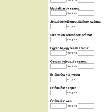
Megtalálások száma:
<= x <=
Jelszó nélküli megtalálások száma:
<= x <=
Sikertelen keresések száma:
<= x <=
Egyéb bejegyzések száma:
<= x <=
Összes bejegyzés száma:
<= x <=
Értékelés: környezet
<= x <=
Értékelés: elrejtés
<= x <=
Értékelés: web
<= x <=