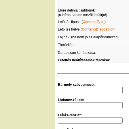
Előre definiált sablonok:
(a leírás-sablon mezőt felülírja!)
Letöltés típusa (
Content-Type
)
Letöltés helye (
Content-Disposition
)
Fájlnév: (ha nem jó az alapértelmezett)
Tömörítés:
Darabszám korlátozása:
Letöltés beállításainak tárolása
:
Bármely szövegmező:
Ládanév-részlet:
Leírás-részlet: