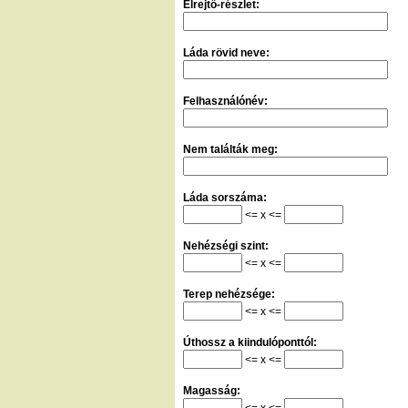
Elrejtő-részlet:
Láda rövid neve:
Felhasználónév:
Nem találták meg:
Láda sorszáma:
<= x <=
Nehézségi szint:
<= x <=
Terep nehézsége:
<= x <=
Úthossz a kiindulóponttól:
<= x <=
Magasság:
<= x <=