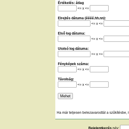
Értékelés: átlag
<= x <=
Elrejtés dátuma (éééé.hh.nn):
<= x <=
Első log dátuma:
<= x <=
Utolsó log dátuma:
<= x <=
Fényképek száma:
<= x <=
Távolság:
<= x <=
Ha már teljesen belezavarodtál a szűkítésbe, i
Bejelentkezés
név: