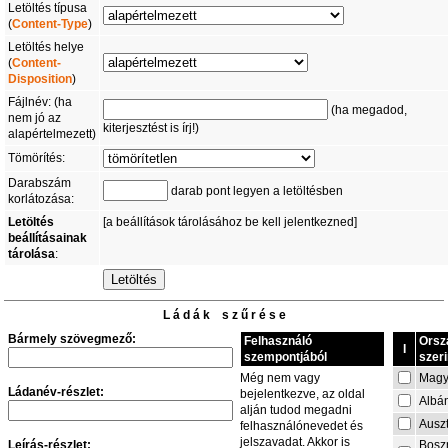
Letöltés típusa
(
Content-Type
)
Letöltés helye
(
Content-
Disposition
)
Fájlnév: (ha
(ha megadod,
nem jó az
kiterjesztést is írj!)
alapértelmezett)
Tömörítés:
Darabszám
darab pont legyen a letöltésben
korlátozása:
Letöltés
[a beállítások tárolásához be kell jelentkezned]
beállításainak
tárolása
:
L á d á k s z ű r é s e
Bármely szövegmező:
Felhasználó
Orsz
I
szempontjából
szeri
Magy
Még nem vagy
Ládanév-részlet:
bejelentkezve, az oldal
Albá
alján tudod megadni
Auszt
felhasználónevedet és
jelszavadat. Akkor is
Leírás-részlet:
Bosz