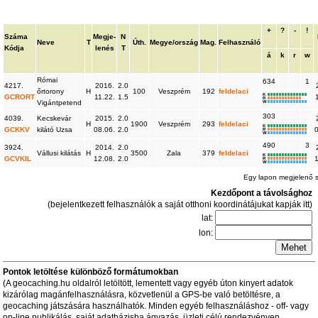
+
?
-
!
Száma
Megje-
N
Neve
T
Úth.
Megye/ország
Mag.
Felhasználó
Kódja
lenés
T
á
k
r
w
Római
634
1
4217.
2016.
2.0
őrtorony
H
100
Veszprém
192
feldelaci
K
GCRORT
11.22.
1.5
R
Vigántpetend
W
303
4039.
Kecskevár
2015.
2.0
H
1900
Veszprém
293
feldelaci
K
GCKKV
kilátó Uzsa
08.06.
2.0
R
W
490
3
3924.
2014.
2.0
Vállusi kilátás
H
3500
Zala
379
feldelaci
K
GCVKIL
12.08.
2.0
R
W
Egy lapon megjelenő 
Kezdőpont a távolsághoz
(bejelentkezett felhasználók a saját otthoni koordinátájukat kapják itt)
lat:
lon:
Pontok letöltése különböző formátumokban
(A geocaching.hu oldalról letöltött, lementett vagy egyéb úton kinyert adatok
kizárólag magánfelhasználásra, közvetlenül a GPS-be való betöltésre, a
geocaching játszására használhatók. Minden egyéb felhasználáshoz - off- vagy
on-line publikálás, saját adatbázisba ágyazás, üzleti célú rendezvényen