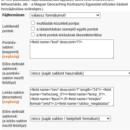
felhasználás, stb. - a Magyar Geocaching Közhasznú Egyesület előzetes írásbeli
hozzájárulása szükséges.)
Fájlformátum
:
multiládák közzétett pontjai
Letöltendő
a ládaleírásban szereplő egyéb pontok
pontok:
a fenti pontok leírásának ékezettelenítése
Pontnév-
sablon:
[waypoint]
(
segítség
)
Előre definiált
sablonok:
(a pontnév-
sablon mezőt
felülírja!)
Leírás-sablon
[description]:
(
segítség
)
Előre definiált
sablonok:
(a leírás-sablon
mezőt felülírja!)