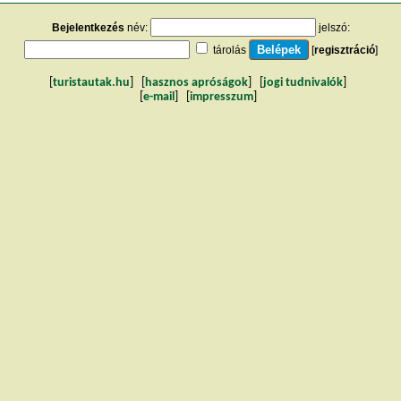
Bejelentkezés
név:
jelszó:
tárolás
[
regisztráció
]
[
turistautak.hu
] [
hasznos apróságok
] [
jogi tudnivalók
]
[
e-mail
] [
impresszum
]