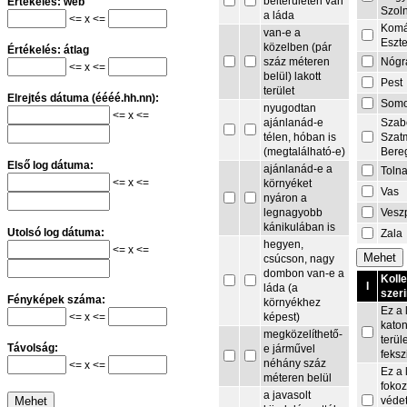
belterületén van
Értékelés: web
Szol
a láda
<= x <=
Komá
van-e a
Eszt
közelben (pár
Értékelés: átlag
Nógr
száz méteren
<= x <=
belül) lakott
Pest
terület
Elrejtés dátuma (éééé.hh.nn):
Som
nyugodtan
<= x <=
Szab
ajánlanád-e
Szat
télen, hóban is
Bere
(megtalálható-e)
Első log dátuma:
ajánlanád-e a
Toln
<= x <=
környéket
Vas
nyáron a
Vesz
legnagyobb
kánikulában is
Utolsó log dátuma:
Zala
hegyen,
<= x <=
csúcson, nagy
dombon van-e a
Koll
I
láda (a
szeri
Fényképek száma:
környékhez
Ez a 
<= x <=
képest)
kato
megközelíthető-
terül
Távolság:
e járművel
feksz
néhány száz
<= x <=
Ez a 
méteren belül
fokoz
a javasolt
védet