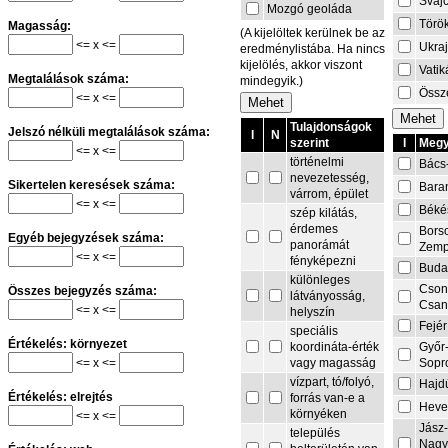
Sváj
Mozgó geoláda
Törö
Magasság:
(A kijelöltek kerülnek be az
<= x <=
Ukra
eredménylistába. Ha nincs
kijelölés, akkor viszont
Vati
Megtalálások száma:
mindegyik.)
Össze
<= x <=
Tulajdonságok
Jelszó nélküli megtalálások száma:
I
N
I
Megy
szerint
<= x <=
történelmi
Bács
nevezetesség,
Sikertelen keresések száma:
Bara
várrom, épület
<= x <=
Béké
szép kilátás,
érdemes
Bors
Egyéb bejegyzések száma:
panorámát
Zemp
<= x <=
fényképezni
Buda
különleges
Cson
Összes bejegyzés száma:
látványosság,
Csa
<= x <=
helyszín
Fejér
speciális
Értékelés: környezet
Győr
koordináta-érték
<= x <=
Sopr
vagy magasság
vízpart, tó/folyó,
Hajd
Értékelés: elrejtés
forrás van-e a
Heve
környéken
<= x <=
Jász
település
Nagy