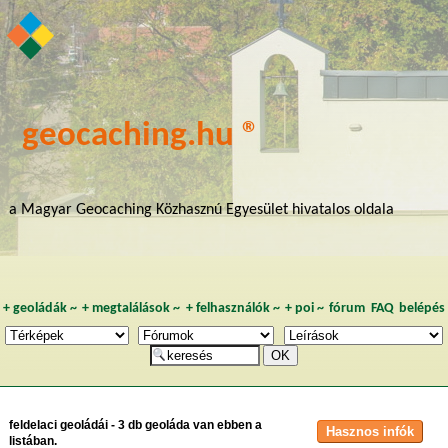
geocaching.hu ®
a Magyar Geocaching Közhasznú Egyesület hivatalos oldala
+
geoládák
~
+
megtalálások
~
+
felhasználók
~
+
poi
~
fórum
FAQ
belépés
feldelaci geoládái - 3 db geoláda van ebben a
listában.