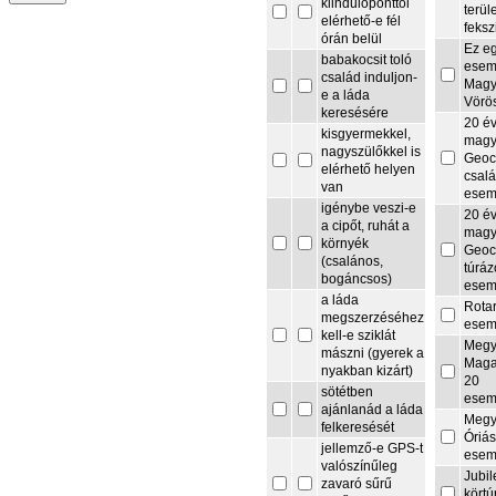
kiindulóponttól
terül
elérhető-e fél
feksz
órán belül
Ez e
babakocsit toló
esem
család induljon-
Magy
e a láda
Vörö
keresésére
20 é
kisgyermekkel,
magy
nagyszülőkkel is
Geoc
elérhető helyen
csalá
van
esem
igénybe veszi-e
20 é
a cipőt, ruhát a
magy
környék
Geoc
(csalános,
túrá
bogáncsos)
esem
a láda
Rota
megszerzéséhez
esem
kell-e sziklát
Megy
mászni (gyerek a
Maga
nyakban kizárt)
20
sötétben
esem
ajánlanád a láda
Megy
felkeresését
Óriás
jellemző-e GPS-t
esem
valószínűleg
Jubi
zavaró sűrű
körtú