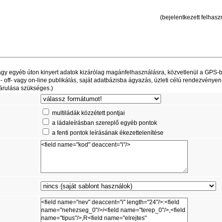
(bejelentkezett felhaszn
t vagy egyéb úton kinyert adatok kizárólag magánfelhasználásra, közvetlenül a GPS-
off- vagy on-line publikálás, saját adatbázisba ágyazás, üzleti célú rendezvényen
árulása szükséges.)
multiládák közzétett pontjai
a ládaleírásban szereplő egyéb pontok
a fenti pontok leírásának ékezettelenítése