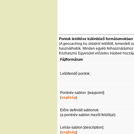
Pontok letöltése különböző formátumokban
(A geocaching.hu oldalról letöltött, lementet
használhatók. Minden egyéb felhasználáshoz - 
Közhasznú Egyesület előzetes írásbeli hozzáj
Fájlformátum
:
Letöltendő pontok:
Pontnév-sablon: [waypoint]
(
segítség
)
Előre definiált sablonok:
(a pontnév-sablon mezőt felülírja!)
Leírás-sablon [description]:
(
segítség
)