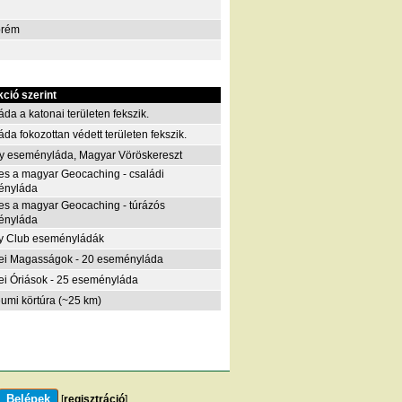
prém
kció szerint
áda a katonai területen fekszik.
áda fokozottan védett területen fekszik.
y eseményláda, Magyar Vöröskereszt
es a magyar Geocaching - családi
ényláda
es a magyar Geocaching - túrázós
ényláda
y Club eseményládák
i Magasságok - 20 eseményláda
i Óriások - 25 eseményláda
eumi körtúra (~25 km)
[
regisztráció
]