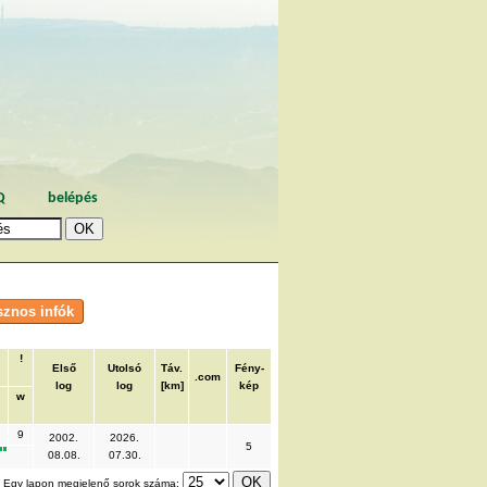
Q
belépés
!
Első
Utolsó
Táv.
Fény-
.com
log
log
[km]
kép
w
9
2002.
2026.
5
08.08.
07.30.
Egy lapon megjelenő sorok száma: