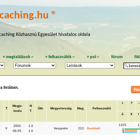
caching.hu ®
aching Közhasznú Egyesület hivatalos oldala
+
megtalálások
~
+
felhasználók
~
+
poi
~
fórum
FA
a listában.
+
?
-
Megje-
N
T
Úth.
Megye/ország
Mag.
Felhasználó
lenés
T
á
k
r
1315
1
2002.
1.0
V
Veszprém
213
Garkhalt
K
08.05.
1.0
R
W