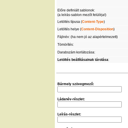
Előre definiált sablonok:
(a leírás-sablon mezőt felülírja!)
Letöltés típusa (
Content-Type
)
Letöltés helye (
Content-Disposition
)
Fájlnév: (ha nem jó az alapértelmezett)
Tömörítés:
Darabszám korlátozása:
Letöltés beállításainak tárolása
:
Bármely szövegmező:
Ládanév-részlet:
Leírás-részlet: