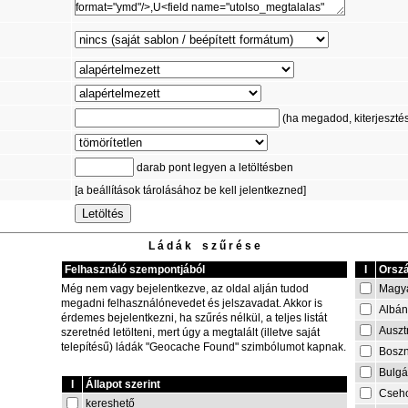
(ha megadod, kiterjesztést 
darab pont legyen a letöltésben
[a beállítások tárolásához be kell jelentkezned]
L á d á k s z ű r é s e
Felhasználó szempontjából
I
Orszá
Magy
Még nem vagy bejelentkezve, az oldal alján tudod
megadni felhasználónevedet és jelszavadat. Akkor is
Albán
érdemes bejelentkezni, ha szűrés nélkül, a teljes listát
Auszt
szeretnéd letölteni, mert úgy a megtalált (illetve saját
telepítésű) ládák "Geocache Found" szimbólumot kapnak.
Boszn
Bulgá
I
Állapot szerint
Cseh
kereshető