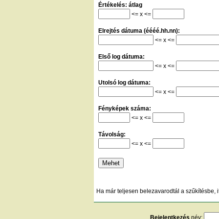
Értékelés: átlag
<= x <=
Elrejtés dátuma (éééé.hh.nn):
<= x <=
Első log dátuma:
<= x <=
Utolsó log dátuma:
<= x <=
Fényképek száma:
<= x <=
Távolság:
<= x <=
Ha már teljesen belezavarodtál a szűkítésbe, i
Bejelentkezés
név: