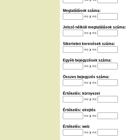
Megtalálások száma:
<= x <=
Jelszó nélküli megtalálások száma:
<= x <=
Sikertelen keresések száma:
<= x <=
Egyéb bejegyzések száma:
<= x <=
Összes bejegyzés száma:
<= x <=
Értékelés: környezet
<= x <=
Értékelés: elrejtés
<= x <=
Értékelés: web
<= x <=