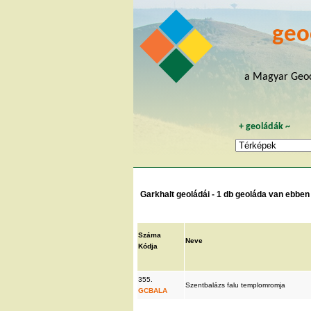
geo
a Magyar Geoc
+
geoládák
~
Garkhalt geoládái - 1 db geoláda van ebben 
Száma
Neve
Kódja
355.
Szentbalázs falu templomromja
GCBALA