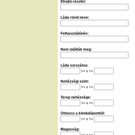
Elrejtő-részlet:
Láda rövid neve:
Felhasználónév:
Nem találták meg:
Láda sorszáma:
<= x <=
Nehézségi szint:
<= x <=
Terep nehézsége:
<= x <=
Úthossz a kiindulóponttól:
<= x <=
Magasság:
<= x <=