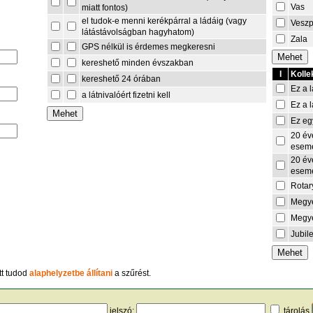
Vas
miatt fontos)
el tudok-e menni kerékpárral a ládáig (vagy
Vesz
látástávolságban hagyhatom)
Zala
GPS nélkül is érdemes megkeresni
kereshető minden évszakban
I
Kolle
kereshető 24 órában
Ez a l
a látnivalóért fizetni kell
Ez a l
Ez eg
20 év
esem
20 év
esem
Rotar
Megye
Megye
Jubil
tt tudod
alaphelyzetbe állítani
a szűrést.
jelszó:
tárolás