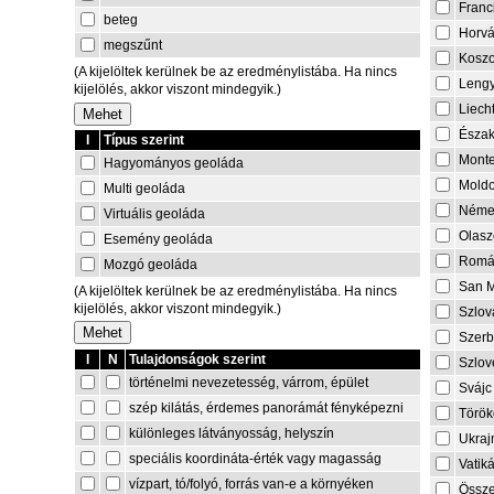
Franc
beteg
Horvá
megszűnt
Kosz
(A kijelöltek kerülnek be az eredménylistába. Ha nincs
Lengy
kijelölés, akkor viszont mindegyik.)
Liech
Észa
I
Típus szerint
Mont
Hagyományos geoláda
Mold
Multi geoláda
Néme
Virtuális geoláda
Olasz
Esemény geoláda
Romá
Mozgó geoláda
San M
(A kijelöltek kerülnek be az eredménylistába. Ha nincs
kijelölés, akkor viszont mindegyik.)
Szlov
Szerb
I
N
Tulajdonságok szerint
Szlov
történelmi nevezetesség, várrom, épület
Svájc
szép kilátás, érdemes panorámát fényképezni
Török
különleges látványosság, helyszín
Ukraj
speciális koordináta-érték vagy magasság
Vatik
vízpart, tó/folyó, forrás van-e a környéken
Össze