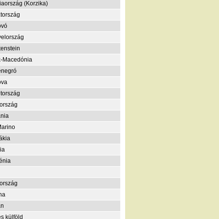
iaország (Korzika)
tország
ovó
elország
tenstein
k-Macedónia
enegró
ova
tország
ország
nia
arino
ákia
ia
énia
ország
na
án
s külföld