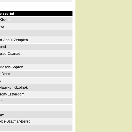
 szerint
Kiskun
nya
s
d-Abaúj-Zemplén
pest
grád-Csanád
-Moson-Sopron
-Bihar
s
Nagykun-Szolnok
rom-Esztergom
ád
gy
lcs-Szatmár-Bereg