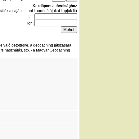
Kezdőpont a távolsághoz
álók a saját otthoni koordinátájukat kapják itt)
lat:
lon:
be való betöltésre, a geocaching játszására
 felhasználás, stb. - a Magyar Geocaching