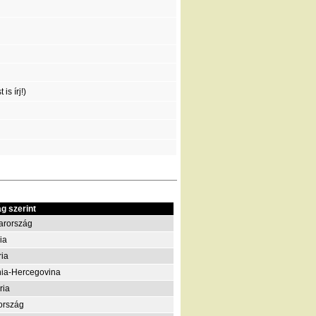
is írj!)
g szerint
arország
ia
ria
ia-Hercegovina
ria
ország