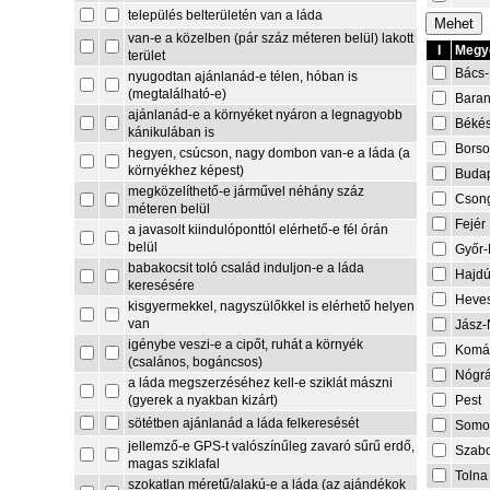
település belterületén van a láda
van-e a közelben (pár száz méteren belül) lakott
I
Megye
terület
Bács-
nyugodtan ajánlanád-e télen, hóban is
(megtalálható-e)
Bara
ajánlanád-e a környéket nyáron a legnagyobb
Béké
kánikulában is
Borso
hegyen, csúcson, nagy dombon van-e a láda (a
környékhez képest)
Buda
megközelíthető-e járművel néhány száz
Cson
méteren belül
Fejér
a javasolt kiindulóponttól elérhető-e fél órán
belül
Győr
babakocsit toló család induljon-e a láda
Hajdú
keresésére
Heve
kisgyermekkel, nagyszülőkkel is elérhető helyen
van
Jász-
igénybe veszi-e a cipőt, ruhát a környék
Komá
(csalános, bogáncsos)
Nógr
a láda megszerzéséhez kell-e sziklát mászni
Pest
(gyerek a nyakban kizárt)
sötétben ajánlanád a láda felkeresését
Somo
jellemző-e GPS-t valószínűleg zavaró sűrű erdő,
Szabo
magas sziklafal
Tolna
szokatlan méretű/alakú-e a láda (az ajándékok